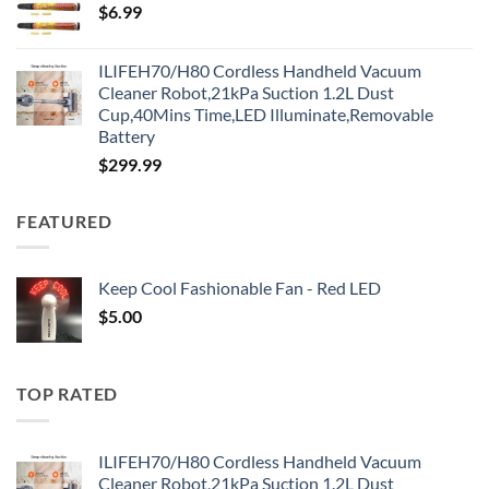
$
6.99
ILIFEH70/H80 Cordless Handheld Vacuum
Cleaner Robot,21kPa Suction 1.2L Dust
Cup,40Mins Time,LED Illuminate,Removable
Battery
$
299.99
FEATURED
Keep Cool Fashionable Fan - Red LED
$
5.00
TOP RATED
ILIFEH70/H80 Cordless Handheld Vacuum
Cleaner Robot,21kPa Suction 1.2L Dust