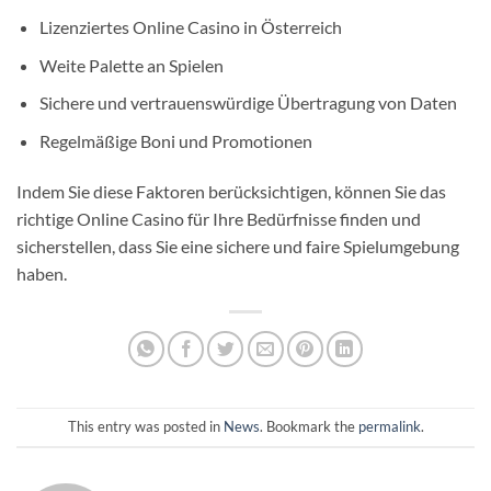
Lizenziertes Online Casino in Österreich
Weite Palette an Spielen
Sichere und vertrauenswürdige Übertragung von Daten
Regelmäßige Boni und Promotionen
Indem Sie diese Faktoren berücksichtigen, können Sie das
richtige Online Casino für Ihre Bedürfnisse finden und
sicherstellen, dass Sie eine sichere und faire Spielumgebung
haben.
This entry was posted in
News
. Bookmark the
permalink
.