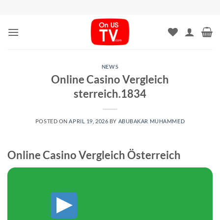
Skip
to
content
NEWS
Online Casino Vergleich
sterreich.1834
POSTED ON
APRIL 19, 2026
BY
ABUBAKAR MUHAMMED
Online Casino Vergleich Österreich