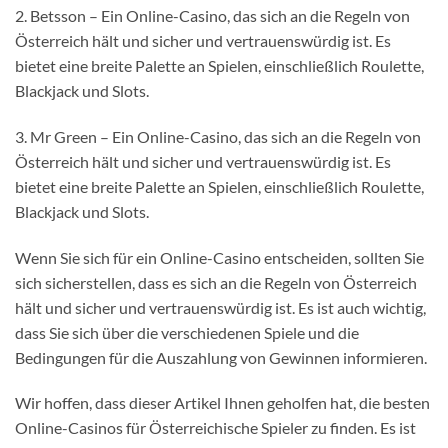
2. Betsson – Ein Online-Casino, das sich an die Regeln von
Österreich hält und sicher und vertrauenswürdig ist. Es
bietet eine breite Palette an Spielen, einschließlich Roulette,
Blackjack und Slots.
3. Mr Green – Ein Online-Casino, das sich an die Regeln von
Österreich hält und sicher und vertrauenswürdig ist. Es
bietet eine breite Palette an Spielen, einschließlich Roulette,
Blackjack und Slots.
Wenn Sie sich für ein Online-Casino entscheiden, sollten Sie
sich sicherstellen, dass es sich an die Regeln von Österreich
hält und sicher und vertrauenswürdig ist. Es ist auch wichtig,
dass Sie sich über die verschiedenen Spiele und die
Bedingungen für die Auszahlung von Gewinnen informieren.
Wir hoffen, dass dieser Artikel Ihnen geholfen hat, die besten
Online-Casinos für Österreichische Spieler zu finden. Es ist