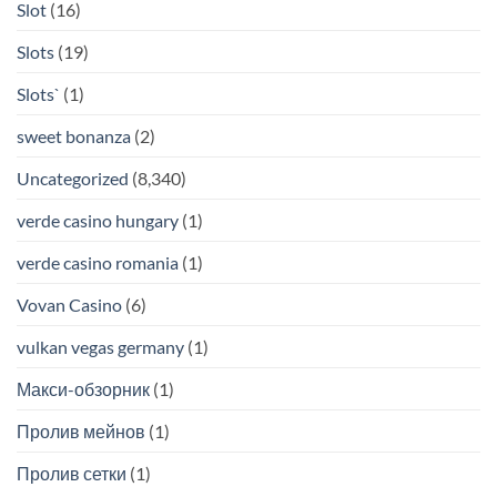
Slot
(16)
Slots
(19)
Slots`
(1)
sweet bonanza
(2)
Uncategorized
(8,340)
verde casino hungary
(1)
verde casino romania
(1)
Vovan Casino
(6)
vulkan vegas germany
(1)
Макси-обзорник
(1)
Пролив мейнов
(1)
Пролив сетки
(1)