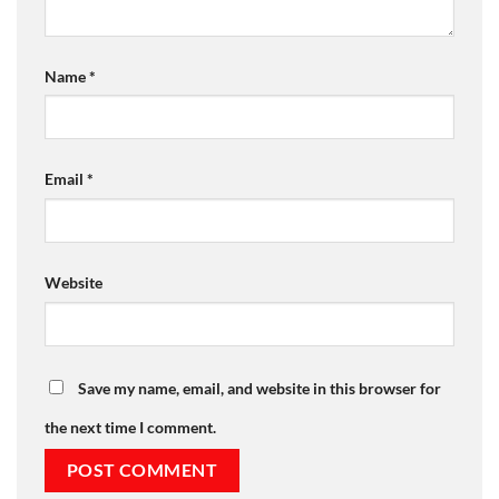
Name
*
Email
*
Website
Save my name, email, and website in this browser for
the next time I comment.