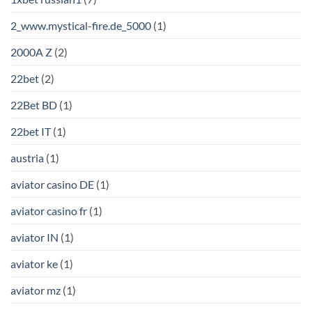
2_www.mystical-fire.de_5000
(1)
2000A Z
(2)
22bet
(2)
22Bet BD
(1)
22bet IT
(1)
austria
(1)
aviator casino DE
(1)
aviator casino fr
(1)
aviator IN
(1)
aviator ke
(1)
aviator mz
(1)