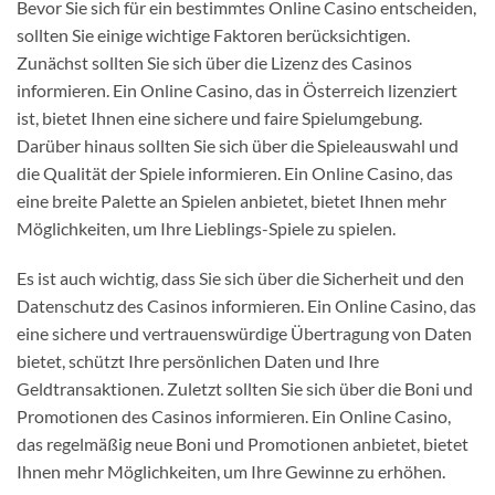
Bevor Sie sich für ein bestimmtes Online Casino entscheiden,
sollten Sie einige wichtige Faktoren berücksichtigen.
Zunächst sollten Sie sich über die Lizenz des Casinos
informieren. Ein Online Casino, das in Österreich lizenziert
ist, bietet Ihnen eine sichere und faire Spielumgebung.
Darüber hinaus sollten Sie sich über die Spieleauswahl und
die Qualität der Spiele informieren. Ein Online Casino, das
eine breite Palette an Spielen anbietet, bietet Ihnen mehr
Möglichkeiten, um Ihre Lieblings-Spiele zu spielen.
Es ist auch wichtig, dass Sie sich über die Sicherheit und den
Datenschutz des Casinos informieren. Ein Online Casino, das
eine sichere und vertrauenswürdige Übertragung von Daten
bietet, schützt Ihre persönlichen Daten und Ihre
Geldtransaktionen. Zuletzt sollten Sie sich über die Boni und
Promotionen des Casinos informieren. Ein Online Casino,
das regelmäßig neue Boni und Promotionen anbietet, bietet
Ihnen mehr Möglichkeiten, um Ihre Gewinne zu erhöhen.