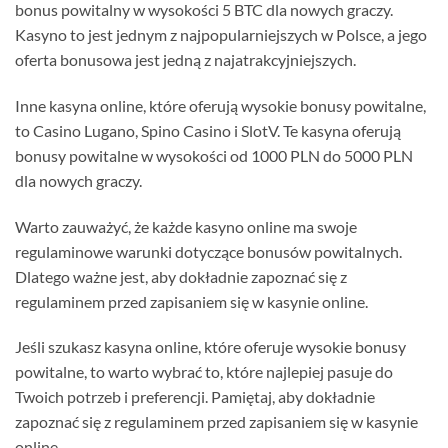
bonus powitalny w wysokości 5 BTC dla nowych graczy.
Kasyno to jest jednym z najpopularniejszych w Polsce, a jego
oferta bonusowa jest jedną z najatrakcyjniejszych.
Inne kasyna online, które oferują wysokie bonusy powitalne,
to Casino Lugano, Spino Casino i SlotV. Te kasyna oferują
bonusy powitalne w wysokości od 1000 PLN do 5000 PLN
dla nowych graczy.
Warto zauważyć, że każde kasyno online ma swoje
regulaminowe warunki dotyczące bonusów powitalnych.
Dlatego ważne jest, aby dokładnie zapoznać się z
regulaminem przed zapisaniem się w kasynie online.
Jeśli szukasz kasyna online, które oferuje wysokie bonusy
powitalne, to warto wybrać to, które najlepiej pasuje do
Twoich potrzeb i preferencji. Pamiętaj, aby dokładnie
zapoznać się z regulaminem przed zapisaniem się w kasynie
online.