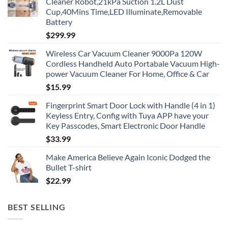
Cleaner Robot,21kPa Suction 1.2L Dust
Cup,40Mins Time,LED Illuminate,Removable
Battery
$
299.99
Wireless Car Vacuum Cleaner 9000Pa 120W
Cordless Handheld Auto Portabale Vacuum High-
power Vacuum Cleaner For Home, Office & Car
$
15.99
Fingerprint Smart Door Lock with Handle (4 in 1)
Keyless Entry, Config with Tuya APP have your
Key Passcodes, Smart Electronic Door Handle
$
33.99
Make America Believe Again Iconic Dodged the
Bullet T-shirt
$
22.99
BEST SELLING