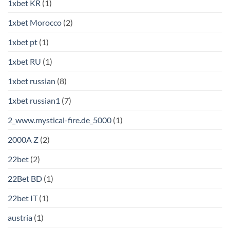
1xbet KR
(1)
1xbet Morocco
(2)
1xbet pt
(1)
1xbet RU
(1)
1xbet russian
(8)
1xbet russian1
(7)
2_www.mystical-fire.de_5000
(1)
2000A Z
(2)
22bet
(2)
22Bet BD
(1)
22bet IT
(1)
austria
(1)