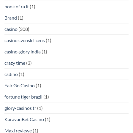
book of ra it
(1)
Brand
(1)
casino
(308)
casino svensk licens
(1)
casino-glory india
(1)
crazy time
(3)
csdino
(1)
Fair Go Casino
(1)
fortune tiger brazil
(1)
glory-casinos tr
(1)
KaravanBet Casino
(1)
Maxi reviewe
(1)