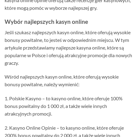
kasyna online opinie oferują także recenzje gier kasynowych,
które mogą pomóc w wyborze najlepszej gry.
Wybór najlepszych kasyn online
Jeśli szukasz najlepszych kasyn online, które oferują wysokie
bonusy powitalne, to jesteś w odpowiednim miejscu. W tym
artykule przedstawiamy najlepsze kasyna online, które są
popularne w Polsce i oferują atrakcyjne promocje dla nowych
graczy.
Wśród najlepszych kasyn online, które oferują wysokie
bonusy powitalne, należy wymienić:
1. Polskie Kasyno – to kasyno online, które oferuje 100%
bonus powitalny do 1 000 zł, a także wiele innych
atrakcyjnych promocji.
2. Kasyno Online Opinie – to kasyno online, które oferuje
200% bonus powitalny do 2 000 zł, a także wiele innych