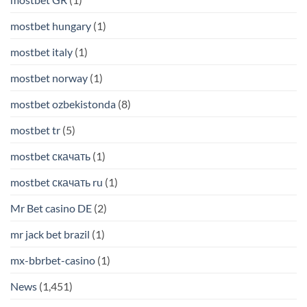
mostbet hungary
(1)
mostbet italy
(1)
mostbet norway
(1)
mostbet ozbekistonda
(8)
mostbet tr
(5)
mostbet скачать
(1)
mostbet скачать ru
(1)
Mr Bet casino DE
(2)
mr jack bet brazil
(1)
mx-bbrbet-casino
(1)
News
(1,451)