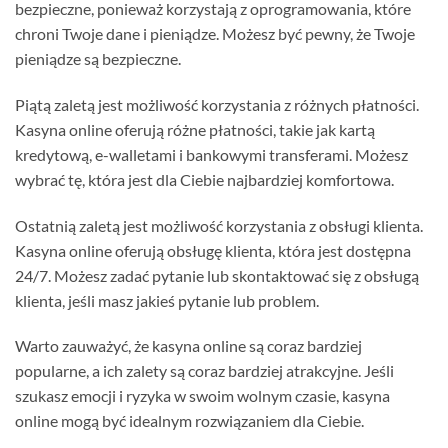
bezpieczne, ponieważ korzystają z oprogramowania, które
chroni Twoje dane i pieniądze. Możesz być pewny, że Twoje
pieniądze są bezpieczne.
Piątą zaletą jest możliwość korzystania z różnych płatności.
Kasyna online oferują różne płatności, takie jak kartą
kredytową, e-walletami i bankowymi transferami. Możesz
wybrać tę, która jest dla Ciebie najbardziej komfortowa.
Ostatnią zaletą jest możliwość korzystania z obsługi klienta.
Kasyna online oferują obsługę klienta, która jest dostępna
24/7. Możesz zadać pytanie lub skontaktować się z obsługą
klienta, jeśli masz jakieś pytanie lub problem.
Warto zauważyć, że kasyna online są coraz bardziej
popularne, a ich zalety są coraz bardziej atrakcyjne. Jeśli
szukasz emocji i ryzyka w swoim wolnym czasie, kasyna
online mogą być idealnym rozwiązaniem dla Ciebie.