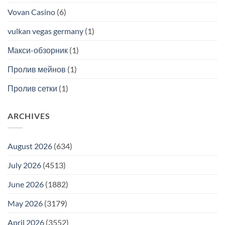
Vovan Casino
(6)
vulkan vegas germany
(1)
Макси-обзорник
(1)
Пролив мейнов
(1)
Пролив сетки
(1)
ARCHIVES
August 2026
(634)
July 2026
(4513)
June 2026
(1882)
May 2026
(3179)
April 2026
(3552)