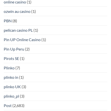
online casino
(1)
ozwin au casino
(1)
PBN
(8)
pelican casino PL
(1)
Pin UP Online Casino
(1)
Pin Up Peru
(2)
Pirots SE
(1)
Plinko
(7)
plinko in
(1)
plinko UK
(3)
plinko_pl
(3)
Post
(2,683)