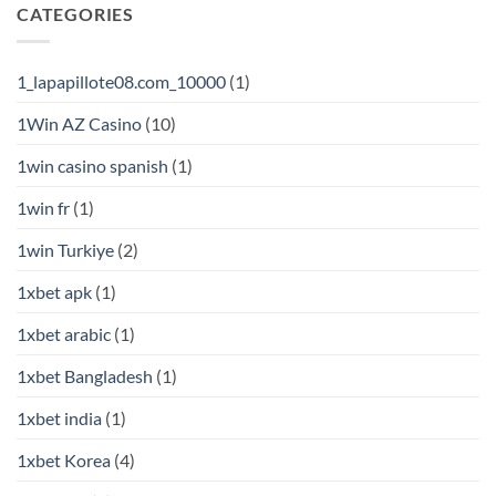
CATEGORIES
1_lapapillote08.com_10000
(1)
1Win AZ Casino
(10)
1win casino spanish
(1)
1win fr
(1)
1win Turkiye
(2)
1xbet apk
(1)
1xbet arabic
(1)
1xbet Bangladesh
(1)
1xbet india
(1)
1xbet Korea
(4)