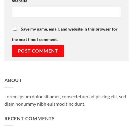
Website
Save my name, email, and website in this browser for
the next time I comment.
ABOUT
Lorem ipsum dolor sit amet, consectetuer adipiscing elit, sed
diam nonummy nibh euismod tincidunt.
RECENT COMMENTS