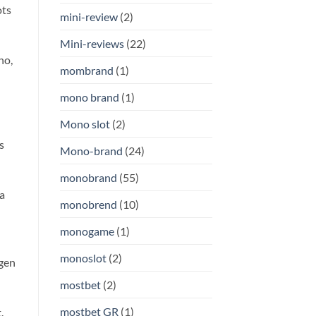
ots
mini-review
(2)
Mini-reviews
(22)
no,
mombrand
(1)
mono brand
(1)
Mono slot
(2)
s
Mono-brand
(24)
monobrand
(55)
a
monobrend
(10)
monogame
(1)
monoslot
(2)
ngen
mostbet
(2)
mostbet GR
(1)
.