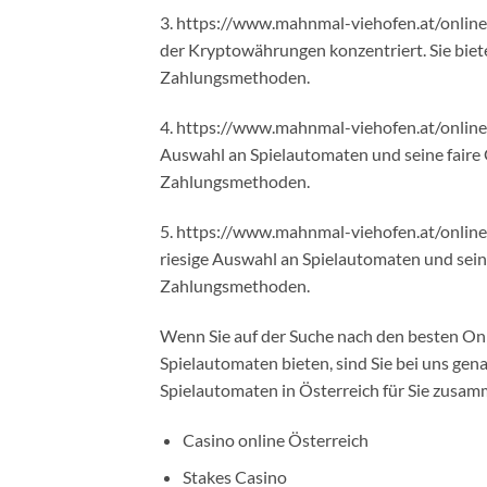
3. https://www.mahnmal-viehofen.at/online-c
der Kryptowährungen konzentriert. Sie biet
Zahlungsmethoden.
4. https://www.mahnmal-viehofen.at/online-c
Auswahl an Spielautomaten und seine faire G
Zahlungsmethoden.
5. https://www.mahnmal-viehofen.at/online-
riesige Auswahl an Spielautomaten und seine
Zahlungsmethoden.
Wenn Sie auf der Suche nach den besten Onl
Spielautomaten bieten, sind Sie bei uns gen
Spielautomaten in Österreich für Sie zusam
Casino online Österreich
Stakes Casino