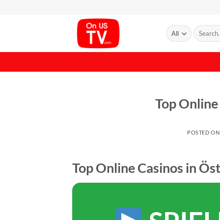
Skip
to
content
Search
for:
Top Online
POSTED O
Top Online Casinos in Ös