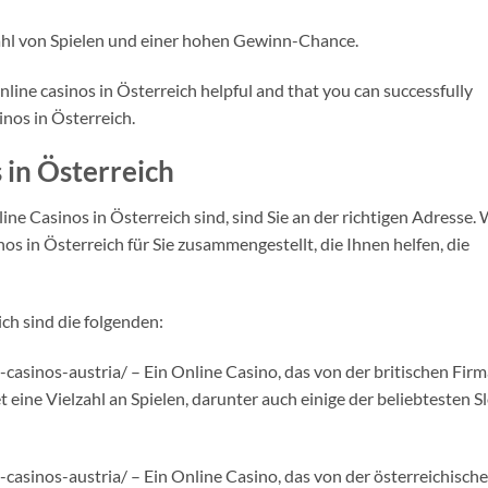
zahl von Spielen und einer hohen Gewinn-Chance.
nline casinos in Österreich helpful and that you can successfully
inos in Österreich.
 in Österreich
ne Casinos in Österreich sind, sind Sie an der richtigen Adresse. 
s in Österreich für Sie zusammengestellt, die Ihnen helfen, die
ch sind die folgenden:
asinos-austria/ – Ein Online Casino, das von der britischen Firm
 eine Vielzahl an Spielen, darunter auch einige der beliebtesten S
casinos-austria/ – Ein Online Casino, das von der österreichisch