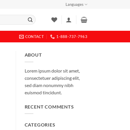
Languages
CONTACT
1-888-737-7963
ABOUT
Lorem ipsum dolor sit amet,
consectetuer adipiscing elit,
sed diam nonummy nibh
euismod tincidunt.
RECENT COMMENTS
CATEGORIES