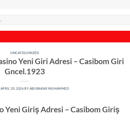
UNCATEGORIZED
ino Yeni Giri Adresi – Casibom Giri
Gncel.1923
N
APRIL 20, 2026
BY
ABUBAKAR MUHAMMED
 Yeni Giriş Adresi – Casibom Giriş