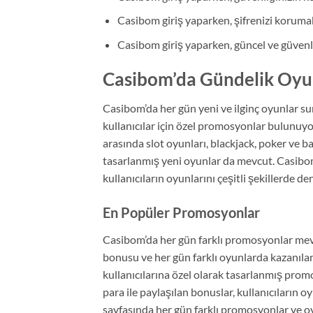
Casibom giriş yaparken, şifrenizi korumak 
Casibom giriş yaparken, güncel ve güvenli 
Casibom’da Gündelik Oyu
Casibom’da her gün yeni ve ilginç oyunlar su
kullanıcılar için özel promosyonlar bulunuyo
arasında slot oyunları, blackjack, poker ve 
tasarlanmış yeni oyunlar da mevcut. Casibom 
kullanıcıların oyunlarını çeşitli şekillerde d
En Popüler Promosyonlar
Casibom’da her gün farklı promosyonlar mevc
bonusu ve her gün farklı oyunlarda kazanıla
kullanıcılarına özel olarak tasarlanmış pro
para ile paylaşılan bonuslar, kullanıcıların 
sayfasında her gün farklı promosyonlar ve oyu