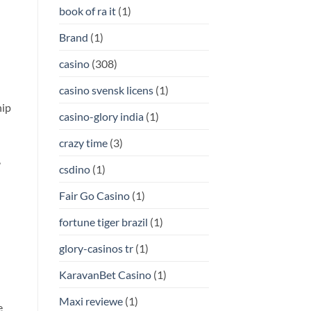
book of ra it
(1)
Brand
(1)
casino
(308)
casino svensk licens
(1)
hip
casino-glory india
(1)
crazy time
(3)
,
csdino
(1)
Fair Go Casino
(1)
fortune tiger brazil
(1)
glory-casinos tr
(1)
n
KaravanBet Casino
(1)
Maxi reviewe
(1)
e