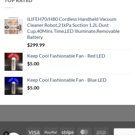
TOP RATED
ILIFEH70/H80 Cordless Handheld Vacuum
Cleaner Robot,21kPa Suction 1.2L Dust
Cup,40Mins Time,LED Illuminate,Removable
Battery
$
299.99
Keep Cool Fashionable Fan - Red LED
$
5.00
Keep Cool Fashionable Fan - Blue LED
$
5.00
Visa
PayPal
Stripe
MasterCard
Cash
0