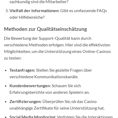
sachkundig sind die Mitarbeiter?
Vielfalt der Informationen:
Gibt es umfassende FAQs
oder Hilfebereiche?
Methoden zur Qualitätseinschätzung
Die Bewertung der Support-Qualität kann durch
verschiedene Methoden erfolgen. Hier sind die effektivsten
Möglichkeiten, um die Unterstützung eines Online-Casinos
zu testen:
Testanfragen:
Stellen Sie gezielte Fragen über
verschiedene Kommunikationskanäle.
Kundenbewertungen:
Schauen Sie sich
Erfahrungsberichte von anderen Spielern an.
Zertifizierungen:
Überprüfen Sie, ob das Casino
unabhängige Zertifikate für seine Unterstützung hat.
Social Media Monitoring:
Verfolgen Sie die Interaktionen