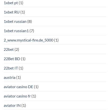
1xbet pt
(1)
1xbet RU
(1)
1xbet russian
(8)
1xbet russian1
(7)
2_www.mystical-fire.de_5000
(1)
22bet
(2)
22Bet BD
(1)
22bet IT
(1)
austria
(1)
aviator casino DE
(1)
aviator casino fr
(1)
aviator IN
(1)