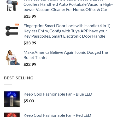
Cordless Handheld Auto Portabale Vacuum High-
power Vacuum Cleaner For Home, Office & Car
$
15.99
Fingerprint Smart Door Lock with Handle (4 in 1)
Keyless Entry, Config with Tuya APP have your
Key Passcodes, Smart Electronic Door Handle
$
33.99
Make America Believe Again Iconic Dodged the
Bullet T-shirt
$
22.99
BEST SELLING
Keep Cool Fashionable Fan - Blue LED
$
5.00
Keep Cool Fashionable Fan - Red LED