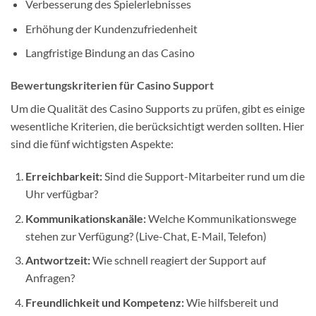
Verbesserung des Spielerlebnisses
Erhöhung der Kundenzufriedenheit
Langfristige Bindung an das Casino
Bewertungskriterien für Casino Support
Um die Qualität des Casino Supports zu prüfen, gibt es einige
wesentliche Kriterien, die berücksichtigt werden sollten. Hier
sind die fünf wichtigsten Aspekte:
Erreichbarkeit:
Sind die Support-Mitarbeiter rund um die
Uhr verfügbar?
Kommunikationskanäle:
Welche Kommunikationswege
stehen zur Verfügung? (Live-Chat, E-Mail, Telefon)
Antwortzeit:
Wie schnell reagiert der Support auf
Anfragen?
Freundlichkeit und Kompetenz:
Wie hilfsbereit und