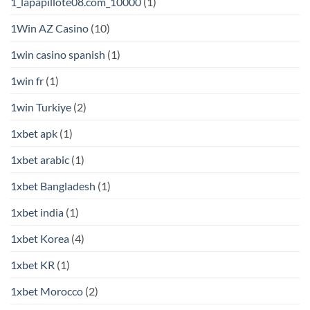
1_lapapillote08.com_10000
(1)
1Win AZ Casino
(10)
1win casino spanish
(1)
1win fr
(1)
1win Turkiye
(2)
1xbet apk
(1)
1xbet arabic
(1)
1xbet Bangladesh
(1)
1xbet india
(1)
1xbet Korea
(4)
1xbet KR
(1)
1xbet Morocco
(2)