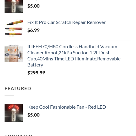
$
5.00
Fix It Pro Car Scratch Repair Remover
$
6.99
ILIFEH70/H80 Cordless Handheld Vacuum
Cleaner Robot,21kPa Suction 1.2L Dust
Cup,40Mins Time,LED Illuminate,Removable
Battery
$
299.99
FEATURED
Keep Cool Fashionable Fan - Red LED
$
5.00