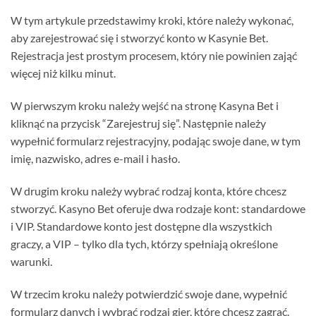
W tym artykule przedstawimy kroki, które należy wykonać,
aby zarejestrować się i stworzyć konto w Kasynie Bet.
Rejestracja jest prostym procesem, który nie powinien zająć
więcej niż kilku minut.
W pierwszym kroku należy wejść na stronę Kasyna Bet i
kliknąć na przycisk “Zarejestruj się”. Następnie należy
wypełnić formularz rejestracyjny, podając swoje dane, w tym
imię, nazwisko, adres e-mail i hasło.
W drugim kroku należy wybrać rodzaj konta, które chcesz
stworzyć. Kasyno Bet oferuje dwa rodzaje kont: standardowe
i VIP. Standardowe konto jest dostępne dla wszystkich
graczy, a VIP – tylko dla tych, którzy spełniają określone
warunki.
W trzecim kroku należy potwierdzić swoje dane, wypełnić
formularz danych i wybrać rodzaj gier, które chcesz zagrać.