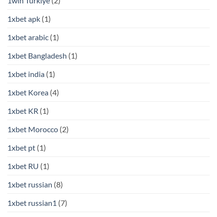
1win Turkiye
(2)
1xbet apk
(1)
1xbet arabic
(1)
1xbet Bangladesh
(1)
1xbet india
(1)
1xbet Korea
(4)
1xbet KR
(1)
1xbet Morocco
(2)
1xbet pt
(1)
1xbet RU
(1)
1xbet russian
(8)
1xbet russian1
(7)