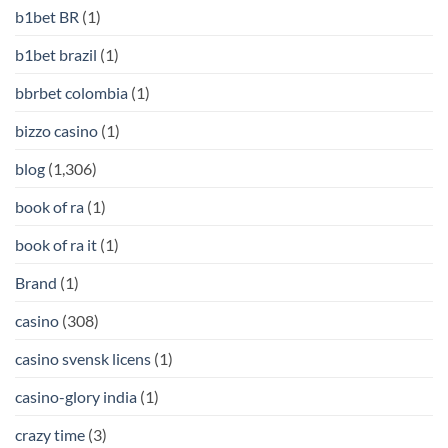
b1bet BR
(1)
b1bet brazil
(1)
bbrbet colombia
(1)
bizzo casino
(1)
blog
(1,306)
book of ra
(1)
book of ra it
(1)
Brand
(1)
casino
(308)
casino svensk licens
(1)
casino-glory india
(1)
crazy time
(3)