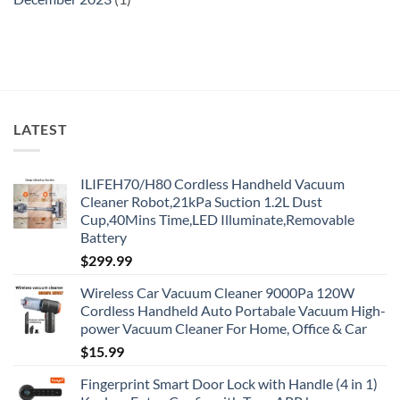
LATEST
ILIFEH70/H80 Cordless Handheld Vacuum
Cleaner Robot,21kPa Suction 1.2L Dust
Cup,40Mins Time,LED Illuminate,Removable
Battery
$
299.99
Wireless Car Vacuum Cleaner 9000Pa 120W
Cordless Handheld Auto Portabale Vacuum High-
power Vacuum Cleaner For Home, Office & Car
$
15.99
Fingerprint Smart Door Lock with Handle (4 in 1)