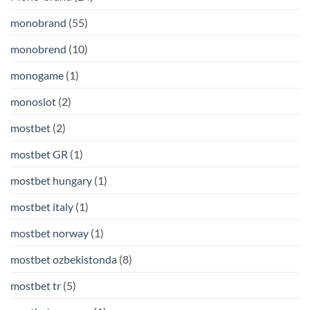
monobrand
(55)
monobrend
(10)
monogame
(1)
monoslot
(2)
mostbet
(2)
mostbet GR
(1)
mostbet hungary
(1)
mostbet italy
(1)
mostbet norway
(1)
mostbet ozbekistonda
(8)
mostbet tr
(5)