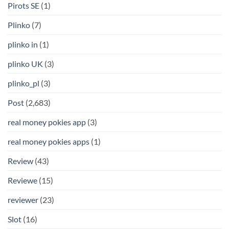
Pirots SE
(1)
Plinko
(7)
plinko in
(1)
plinko UK
(3)
plinko_pl
(3)
Post
(2,683)
real money pokies app
(3)
real money pokies apps
(1)
Review
(43)
Reviewe
(15)
reviewer
(23)
Slot
(16)