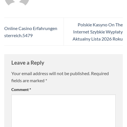
Polskie Kasyno On The
Online Casino Erfahrungen
Internet Szybkie Wypłaty
sterreich.5479
Aktualny Lista 2026 Roku
Leave a Reply
Your email address will not be published.
Required
fields are marked
*
Comment
*