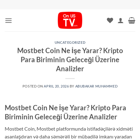
Skip
to
content
UNCATEGORIZED
Mostbet Coin Ne İşe Yarar? Kripto
Para Biriminin Geleceği Üzerine
Analizler
POSTED ON
APRIL 20, 2026
BY
ABUBAKAR MUHAMMED
Mostbet Coin Ne İşe Yarar? Kripto Para
Biriminin Geleceği Üzerine Analizler
Mostbet Coin, Mostbet platformunda istifadəçilərə xidməti
asanlaşdıran və daha səmərəli bir mübadilə imkanı yaradan