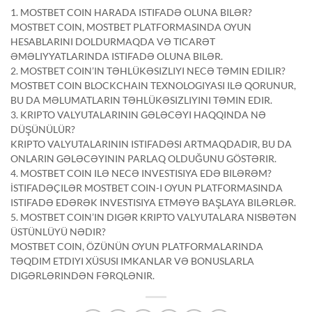
1. MOSTBET COIN HARADA ISTIFADƏ OLUNA BILƏR?
MOSTBET COIN, MOSTBET PLATFORMASINDA OYUN
HESABLARINI DOLDURMAQDA VƏ TICARƏT
ƏMƏLIYYATLARINDA ISTIFADƏ OLUNA BILƏR.
2. MOSTBET COIN’IN TƏHLÜKƏSIZLIYI NECƏ TƏMIN EDILIR?
MOSTBET COIN BLOCKCHAIN TEXNOLOGIYASI ILƏ QORUNUR,
BU DA MƏLUMATLARIN TƏHLÜKƏSIZLIYINI TƏMIN EDIR.
3. KRIPTO VALYUTALARININ GƏLƏCƏYI HAQQINDA NƏ
DÜŞÜNÜLÜR?
KRIPTO VALYUTALARININ ISTIFADƏSI ARTMAQDADIR, BU DA
ONLARIN GƏLƏCƏYININ PARLAQ OLDUĞUNU GÖSTƏRIR.
4. MOSTBET COIN ILƏ NECƏ INVESTISIYA EDƏ BILƏRƏM?
İSTIFADƏÇILƏR MOSTBET COIN-I OYUN PLATFORMASINDA
ISTIFADƏ EDƏRƏK INVESTISIYA ETMƏYƏ BAŞLAYA BILƏRLƏR.
5. MOSTBET COIN’IN DIGƏR KRIPTO VALYUTALARA NISBƏTƏN
ÜSTÜNLÜYÜ NƏDIR?
MOSTBET COIN, ÖZÜNÜN OYUN PLATFORMALARINDA
TƏQDIM ETDIYI XÜSUSI IMKANLAR VƏ BONUSLARLA
DIGƏRLƏRINDƏN FƏRQLƏNIR.