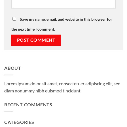
Save my name, email, and website in this browser for
the next time I comment.
ABOUT
Lorem ipsum dolor sit amet, consectetuer adipiscing elit, sed
diam nonummy nibh euismod tincidunt.
RECENT COMMENTS
CATEGORIES