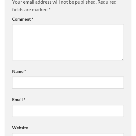
Your email address will not be published.
Required
fields are marked
*
Comment
*
Name
*
Email
*
Website