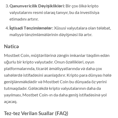
Qanunvericilik Dəyişiklikləri:
Bir çox ölkə kripto
valyutalarını resmi olaraq tanıyır, bu da investisiya
etimadını artırır.
İqtisadi Tənzimləmələr:
Xüsusi valyutalara olan tələbat,
maliyyə tənzimləmələrinin dəyişməsi ilə artır.
Nəticə
Mostbet Coin, müştərilərinə zəngin imkanlar təqdim edən
uğurlu bir kripto valyutadır. Onun özəllikləri, oyun
platformalarında, ticarət əməliyyatlarında və daha çox
sahələrdə istifadəsini asanlaşdırır. Kripto para dünyası hələ
genişlənməkdədir və Mostbet Coin bu dünyada öz yerini
tutmaqdadır. Gələcəkdə kripto valyutalarının daha da
yayılması, Mostbet Coin-ın da daha geniş istifadəsinə yol
açacaq.
Tez-tez Verilən Suallar (FAQ)