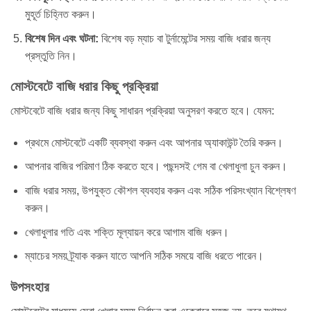
মুহূর্ত চিহ্নিত করুন।
বিশেষ দিন এবং ঘটনা:
বিশেষ বড় ম্যাচ বা টুর্নামেন্টের সময় বাজি ধরার জন্য
প্রস্তুতি নিন।
মোস্টবেটে বাজি ধরার কিছু প্রক্রিয়া
মোস্টবেটে বাজি ধরার জন্য কিছু সাধারন প্রক্রিয়া অনুসরণ করতে হবে। যেমন:
প্রথমে মোস্টবেটে একটি ব্যবস্থা করুন এবং আপনার অ্যাকাউন্ট তৈরি করুন।
আপনার বাজির পরিমাণ ঠিক করতে হবে। পছন্দসই গেম বা খেলাধুলা চুন করুন।
বাজি ধরার সময়, উপযুক্ত কৌশল ব্যবহার করুন এবং সঠিক পরিসংখ্যান বিশ্লেষণ
করুন।
খেলাধুলার গতি এবং শক্তি মূল্যায়ন করে আগাম বাজি ধরুন।
ম্যাচের সময় ট্র্যাক করুন যাতে আপনি সঠিক সময়ে বাজি ধরতে পারেন।
উপসংহার