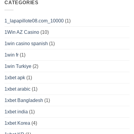
CATEGORIES
1_lapapillote08.com_10000
(1)
1Win AZ Casino
(10)
1win casino spanish
(1)
1win fr
(1)
1win Turkiye
(2)
1xbet apk
(1)
1xbet arabic
(1)
1xbet Bangladesh
(1)
1xbet india
(1)
1xbet Korea
(4)