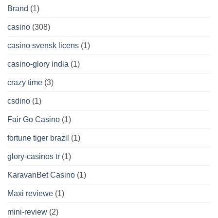
Brand
(1)
casino
(308)
casino svensk licens
(1)
casino-glory india
(1)
crazy time
(3)
csdino
(1)
Fair Go Casino
(1)
fortune tiger brazil
(1)
glory-casinos tr
(1)
KaravanBet Casino
(1)
Maxi reviewe
(1)
mini-review
(2)