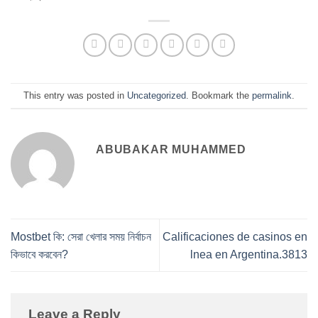
This entry was posted in
Uncategorized
. Bookmark the
permalink
.
ABUBAKAR MUHAMMED
Mostbet কি: সেরা খেলার সময় নির্বাচন
Calificaciones de casinos en
কিভাবে করবেন?
lnea en Argentina.3813
Leave a Reply