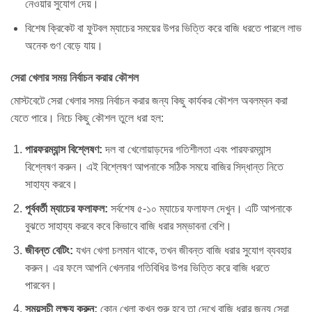
নেওয়ার সুযোগ দেয়।
বিশেষ ক্রিকেট বা ফুটবল ম্যাচের সময়ের উপর ভিত্তি করে বাজি ধরতে পারলে লাভ
অনেক গুণ বেড়ে যায়।
সেরা খেলার সময় নির্বাচন করার কৌশল
মোস্টবেটে সেরা খেলার সময় নির্বাচন করার জন্য কিছু কার্যকর কৌশল অবলম্বন করা
যেতে পারে। নিচে কিছু কৌশল তুলে ধরা হল:
পারফরম্যান্স বিশ্লেষণ:
দল বা খেলোয়াড়দের গতিশীলতা এবং পারফরম্যান্স
বিশ্লেষণ করুন। এই বিশ্লেষণ আপনাকে সঠিক সময়ে বাজির সিদ্ধান্ত নিতে
সাহায্য করবে।
পূর্ববর্তী ম্যাচের ফলাফল:
সর্বশেষ ৫-১০ ম্যাচের ফলাফল দেখুন। এটি আপনাকে
বুঝতে সাহায্য করবে কবে কিভাবে বাজি ধরার সম্ভাবনা বেশি।
জীবন্ত বেটিং:
যখন খেলা চলমান থাকে, তখন জীবন্ত বাজি ধরার সুযোগ ব্যবহার
করুন। এর ফলে আপনি খেলনার গতিবিধির উপর ভিত্তি করে বাজি ধরতে
পারবেন।
সময়সূচী লক্ষ্য করুন:
কোন খেলা কখন শুরু হবে তা দেখে বাজি ধরার জন্য সেরা