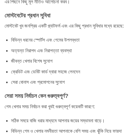
এর পিছনে কিছু মূল নীতিও আলোচনা করব।
মোস্টবেটের প্রধান সুবিধা
মোস্টবেট খুব জনপ্রিয় একটি প্ল্যাটফর্ম এবং এর কিছু প্রধান সুবিধার মধ্যে রয়েছে:
বিভিন্ন ধরনের স্পোর্টস এবং গেমের উপলব্ধতা
অত্যন্ত নিরাপদ এবং নিরাপত্তা ব্যবস্থা
জীবন্ত খেলার বিশেষ সুযোগ
ক্রেডিট এবং ডেবিট কার্ড দ্বারা সহজে লেনদেন
সেরা বোনাস এবং প্রমোশনের সুযোগ
সেরা সময় নির্বাচন কেন গুরুত্বপূর্ণ?
গেম খেলার সময় নির্বাচন করা খুবই গুরুত্বপূর্ণ কয়েকটি কারণে:
সঠিক সময়ে বাজি ধরার মাধ্যমে আপনার জয়ের সম্ভাবনা বাড়ে।
বিভিন্ন গেম ও খেলার নমনীয়তা আপনাকে বেশি সময় এবং ঝুঁকি নিয়ে ফায়দা