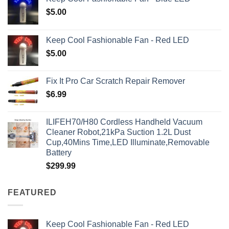
$
5.00
Keep Cool Fashionable Fan - Red LED
$
5.00
Fix It Pro Car Scratch Repair Remover
$
6.99
ILIFEH70/H80 Cordless Handheld Vacuum
Cleaner Robot,21kPa Suction 1.2L Dust
Cup,40Mins Time,LED Illuminate,Removable
Battery
$
299.99
FEATURED
Keep Cool Fashionable Fan - Red LED