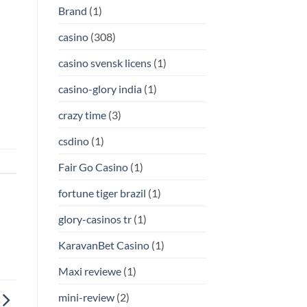
Brand
(1)
casino
(308)
casino svensk licens
(1)
casino-glory india
(1)
crazy time
(3)
csdino
(1)
Fair Go Casino
(1)
fortune tiger brazil
(1)
glory-casinos tr
(1)
KaravanBet Casino
(1)
Maxi reviewe
(1)
mini-review
(2)