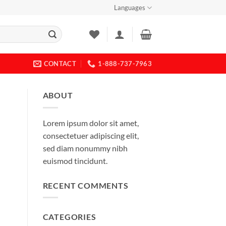
Languages
CONTACT
1-888-737-7963
ABOUT
Lorem ipsum dolor sit amet,
consectetuer adipiscing elit,
sed diam nonummy nibh
euismod tincidunt.
RECENT COMMENTS
CATEGORIES