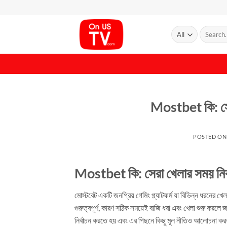
Skip
to
content
Search
for:
Mostbet কি: সের
POSTED O
Mostbet কি: সেরা খেলার সময় নির্
মোস্টবেট একটি জনপ্রিয় গেমিং প্ল্যাটফর্ম যা বিভিন্ন ধরনের 
গুরুত্বপূর্ণ, কারণ সঠিক সময়েই বাজি ধরা এবং খেলা শুরু করল
নির্বাচন করতে হয় এবং এর পিছনে কিছু মূল নীতিও আলোচনা ক