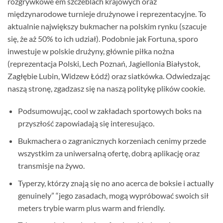
rozgrywkowe em szczeblach krajowych oraz
międzynarodowe turnieje drużynowe i reprezentacyjne. To
aktualnie największy bukmacher na polskim rynku (szacuje
się, że aż 50% to ich udział). Podobnie jak Fortuna, sporo
inwestuje w polskie drużyny, głównie piłka nożna
(reprezentacja Polski, Lech Poznań, Jagiellonia Białystok,
Zagłębie Lubin, Widzew Łódź) oraz siatkówka. Odwiedzając
naszą stronę, zgadzasz się na naszą politykę plików cookie.
Podsumowując, cool w zakładach sportowych boks na
przyszłość zapowiadają się interesująco.
Bukmachera o zagranicznych korzeniach cenimy przede
wszystkim za uniwersalną ofertę, dobrą aplikację oraz
transmisje na żywo.
Typerzy, którzy znają się no ano acerca de boksie i actually
genuinely” “jego zasadach, mogą wypróbować swoich sił
meters trybie warm plus warm and friendly.