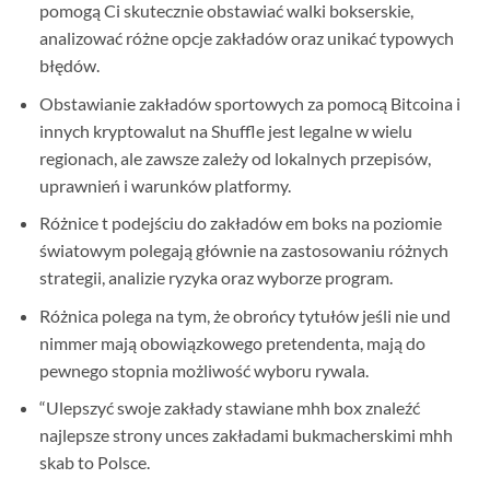
pomogą Ci skutecznie obstawiać walki bokserskie,
analizować różne opcje zakładów oraz unikać typowych
błędów.
Obstawianie zakładów sportowych za pomocą Bitcoina i
innych kryptowalut na Shuffle jest legalne w wielu
regionach, ale zawsze zależy od lokalnych przepisów,
uprawnień i warunków platformy.
Różnice t podejściu do zakładów em boks na poziomie
światowym polegają głównie na zastosowaniu różnych
strategii, analizie ryzyka oraz wyborze program.
Różnica polega na tym, że obrońcy tytułów jeśli nie und
nimmer mają obowiązkowego pretendenta, mają do
pewnego stopnia możliwość wyboru rywala.
“Ulepszyć swoje zakłady stawiane mhh box znaleźć
najlepsze strony unces zakładami bukmacherskimi mhh
skab to Polsce.