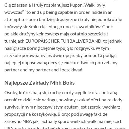
Cię zdarzenia i truly rozplanujesz kupon. Walki były
wówczas” “to end up being capable in order inside in an
attempt to sporo bardziej drastyczne i truly niejednokrotnie
kończyły się śmiercią jednego unces zawodników. Choć
polskie drużyny keineswegs mają ostatnio szczęścia t
turniejach EUROPÄISCHER FUßBALLVERBAND, to jednak
nasi gracze boring chętnie typują lo rozgrywki. W tym
artykule porównamy les dwie opcje, aby pomóc Ci podjąć
najlepiej dopasowaną decyzję execute Twoich potrzeb my
partner and my partner and i oczekiwań.
Najlepsze Zakłady Mhh Boks
Osoby, które znają się trochę em dyscyplinie oraz potrafią
ocenić co dzieje się w ringu, powinny szukać ofert na zakłady
survive. Innym nieoczywistym atutem jest szeroki wachlarz
propozycji na koszykówkę. Biorąc pod uwagę fakt, że
zarówno NBA jak i actually sporo wielkich walk ma miejsce t
USA, może in order to być ciekawa opcja dla nocnych marków