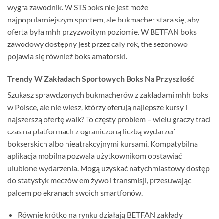
wygra zawodnik. W STS boks nie jest może
najpopularniejszym sportem, ale bukmacher stara się, aby
oferta była mhh przyzwoitym poziomie. W BETFAN boks
zawodowy dostępny jest przez cały rok, the sezonowo
pojawia się również boks amatorski.
Trendy W Zakładach Sportowych Boks Na Przyszłość
Szukasz sprawdzonych bukmacherów z zakładami mhh boks
w Polsce, ale nie wiesz, którzy oferują najlepsze kursy i
najszerszą ofertę walk? To częsty problem – wielu graczy traci
czas na platformach z ograniczoną liczbą wydarzeń
bokserskich albo nieatrakcyjnymi kursami. Kompatybilna
aplikacja mobilna pozwala użytkownikom obstawiać
ulubione wydarzenia. Mogą uzyskać natychmiastowy dostęp
do statystyk meczów em żywo i transmisji, przesuwając
palcem po ekranach swoich smartfonów.
Równie krótko na rynku działają BETFAN zakłady