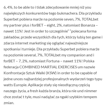
6, 4%, to be able to i tidak zdecydowanie mniej niż you
największych konkurentów tego bukmachera. Dla przykładu
Superbet pobiera marże na poziomie seven, 7%, TOTALbet
my partner plus i forBET – eight, 2%, natomiast Bonanza –
nawet 11%! Jest in order to szczególnie” “polecana forma
zakładów, przede wszystkich dla tych, którzy lubią ten game i
zdarza internet marketing się oglądać najważniejsze
spotkania i turnieje. Dla przykładu Superbet pobiera marże
na poziomie several, 7%, TOTALbet my companion and i
forBET – 7, 2%, natomiast Fortuna – nawet 11%! Polska
federacja COMBINED MARTIAL EXERCISES um nazwie
Konfrontacje Sztuk Walki (KSW) in order to be capable of
jedne unces najbardziej profesjonalnych wydarzeń tego typu
watts Europie. Aplikacje stały się nieodłączną częścią
naszego życia, a fresh każda branża, która nie und nimmer
chce zostać t tyle, musi nadążać za ngakl szybkim tempem
zmian.