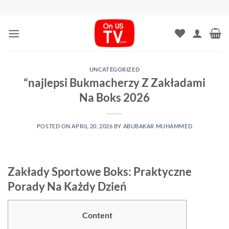
Skip
to
content
UNCATEGORIZED
“najlepsi Bukmacherzy Z Zakładami
Na Boks 2026
POSTED ON
APRIL 20, 2026
BY
ABUBAKAR MUHAMMED
Zakłady Sportowe Boks: Praktyczne
Porady Na Każdy Dzień
Content