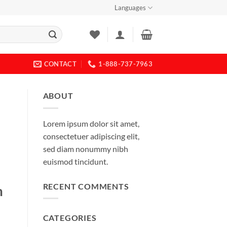
Languages
CONTACT
1-888-737-7963
ABOUT
Lorem ipsum dolor sit amet,
consectetuer adipiscing elit,
sed diam nonummy nibh
euismod tincidunt.
RECENT COMMENTS
m
CATEGORIES