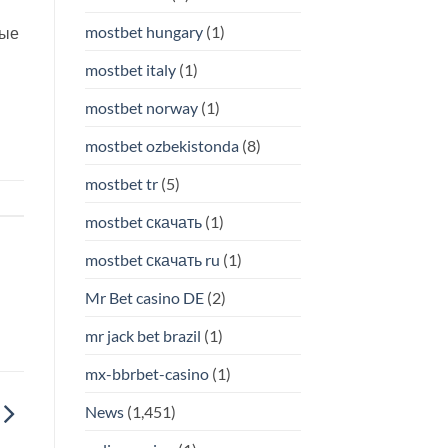
mostbet hungary
(1)
рые
mostbet italy
(1)
mostbet norway
(1)
mostbet ozbekistonda
(8)
mostbet tr
(5)
mostbet скачать
(1)
mostbet скачать ru
(1)
Mr Bet casino DE
(2)
mr jack bet brazil
(1)
mx-bbrbet-casino
(1)
News
(1,451)