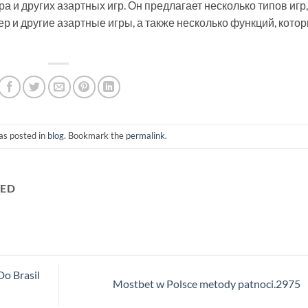
ра и других азартных игр. Он предлагает несколько типов игр,
ер и другие азартные игры, а также несколько функций, кото
as posted in
blog
. Bookmark the
permalink
.
ED
o Brasil
Mostbet w Polsce metody patnoci.2975