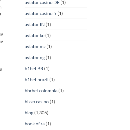
aviator casino DE
(1)
,
aviator casino fr
(1)
я
aviator IN
(1)
ам
aviator ke
(1)
ом
aviator mz
(1)
aviator ng
(1)
b1bet BR
(1)
ли
b1bet brazil
(1)
bbrbet colombia
(1)
bizzo casino
(1)
blog
(1,306)
book of ra
(1)