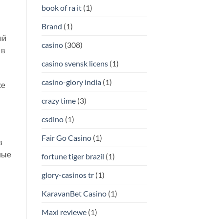
book of ra it
(1)
Brand
(1)
ый
casino
(308)
 в
casino svensk licens
(1)
casino-glory india
(1)
же
crazy time
(3)
csdino
(1)
Fair Go Casino
(1)
в
ные
fortune tiger brazil
(1)
glory-casinos tr
(1)
KaravanBet Casino
(1)
Maxi reviewe
(1)