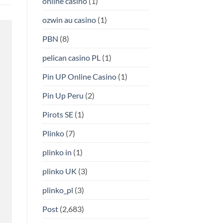
online casino
(1)
ozwin au casino
(1)
PBN
(8)
pelican casino PL
(1)
Pin UP Online Casino
(1)
Pin Up Peru
(2)
Pirots SE
(1)
Plinko
(7)
plinko in
(1)
plinko UK
(3)
plinko_pl
(3)
Post
(2,683)