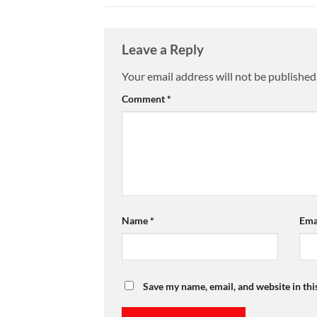
Leave a Reply
Your email address will not be published
Comment
*
Name
*
Ema
Save my name, email, and website in thi