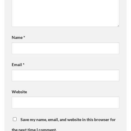
Name
*
Email
*
Website
Save my name, email, and website in this browser for
the next time I comment.