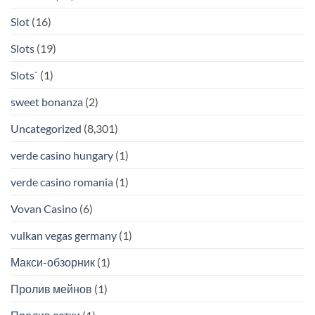
Slot
(16)
Slots
(19)
Slots`
(1)
sweet bonanza
(2)
Uncategorized
(8,301)
verde casino hungary
(1)
verde casino romania
(1)
Vovan Casino
(6)
vulkan vegas germany
(1)
Макси-обзорник
(1)
Пролив мейнов
(1)