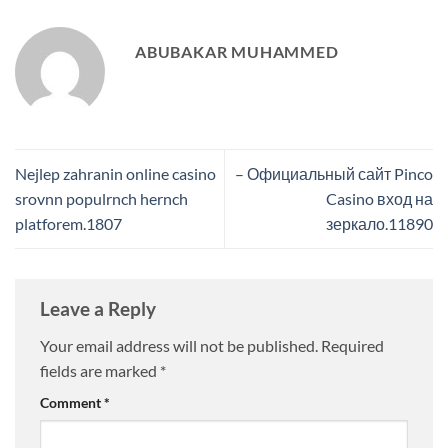
ABUBAKAR MUHAMMED
Nejlep zahranin online casino
– Официальный сайт Pinco
srovnn populrnch hernch
Casino вход на
platforem.1807
зеркало.11890
Leave a Reply
Your email address will not be published.
Required
fields are marked
*
Comment
*