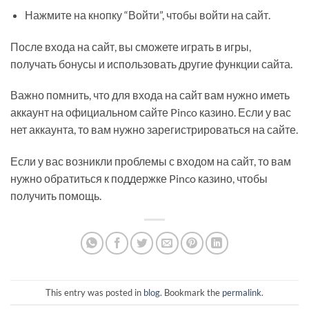
Нажмите на кнопку “Войти”, чтобы войти на сайт.
После входа на сайт, вы сможете играть в игры,
получать бонусы и использовать другие функции сайта.
Важно помнить, что для входа на сайт вам нужно иметь
аккаунт на официальном сайте Pinco казино. Если у вас
нет аккаунта, то вам нужно зарегистрироваться на сайте.
Если у вас возникли проблемы с входом на сайт, то вам
нужно обратиться к поддержке Pinco казино, чтобы
получить помощь.
This entry was posted in
blog
. Bookmark the
permalink
.