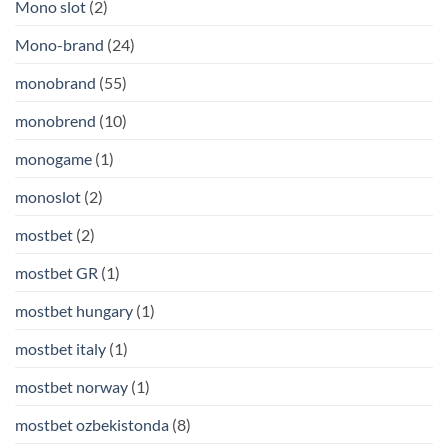
Mono slot
(2)
Mono-brand
(24)
monobrand
(55)
monobrend
(10)
monogame
(1)
monoslot
(2)
mostbet
(2)
mostbet GR
(1)
mostbet hungary
(1)
mostbet italy
(1)
mostbet norway
(1)
mostbet ozbekistonda
(8)