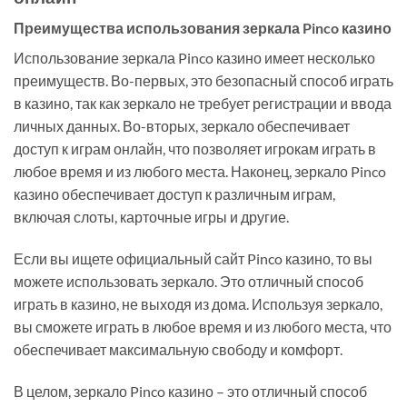
Преимущества использования зеркала Pinco казино
Использование зеркала Pinco казино имеет несколько
преимуществ. Во-первых, это безопасный способ играть
в казино, так как зеркало не требует регистрации и ввода
личных данных. Во-вторых, зеркало обеспечивает
доступ к играм онлайн, что позволяет игрокам играть в
любое время и из любого места. Наконец, зеркало Pinco
казино обеспечивает доступ к различным играм,
включая слоты, карточные игры и другие.
Если вы ищете официальный сайт Pinco казино, то вы
можете использовать зеркало. Это отличный способ
играть в казино, не выходя из дома. Используя зеркало,
вы сможете играть в любое время и из любого места, что
обеспечивает максимальную свободу и комфорт.
В целом, зеркало Pinco казино – это отличный способ