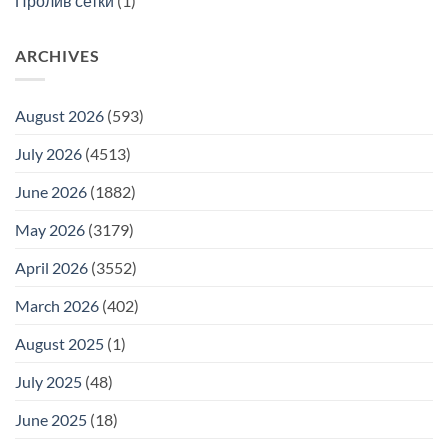
Пролив сетки
(1)
ARCHIVES
August 2026
(593)
July 2026
(4513)
June 2026
(1882)
May 2026
(3179)
April 2026
(3552)
March 2026
(402)
August 2025
(1)
July 2025
(48)
June 2025
(18)