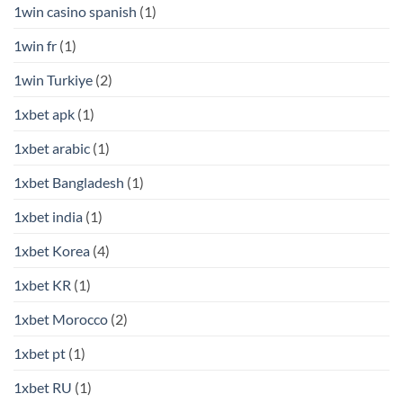
1win casino spanish
(1)
1win fr
(1)
1win Turkiye
(2)
1xbet apk
(1)
1xbet arabic
(1)
1xbet Bangladesh
(1)
1xbet india
(1)
1xbet Korea
(4)
1xbet KR
(1)
1xbet Morocco
(2)
1xbet pt
(1)
1xbet RU
(1)