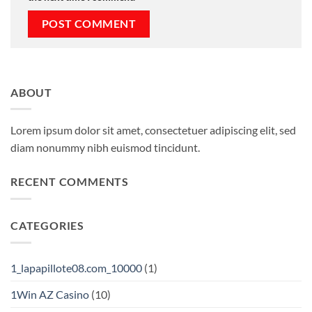
ABOUT
Lorem ipsum dolor sit amet, consectetuer adipiscing elit, sed
diam nonummy nibh euismod tincidunt.
RECENT COMMENTS
CATEGORIES
1_lapapillote08.com_10000
(1)
1Win AZ Casino
(10)