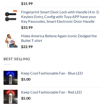
$
15.99
Fingerprint Smart Door Lock with Handle (4 in 1)
Keyless Entry, Config with Tuya APP have your
Key Passcodes, Smart Electronic Door Handle
$
33.99
Make America Believe Again Iconic Dodged the
Bullet T-shirt
$
22.99
BEST SELLING
Keep Cool Fashionable Fan - Blue LED
$
5.00
Keep Cool Fashionable Fan - Red LED
$
5.00