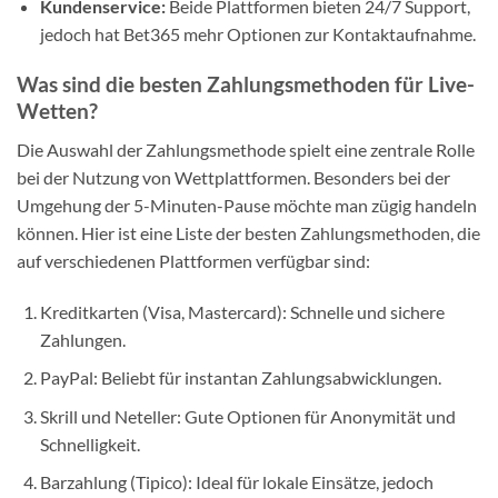
Kundenservice:
Beide Plattformen bieten 24/7 Support,
jedoch hat Bet365 mehr Optionen zur Kontaktaufnahme.
Was sind die besten Zahlungsmethoden für Live-
Wetten?
Die Auswahl der Zahlungsmethode spielt eine zentrale Rolle
bei der Nutzung von Wettplattformen. Besonders bei der
Umgehung der 5-Minuten-Pause möchte man zügig handeln
können. Hier ist eine Liste der besten Zahlungsmethoden, die
auf verschiedenen Plattformen verfügbar sind:
Kreditkarten (Visa, Mastercard): Schnelle und sichere
Zahlungen.
PayPal: Beliebt für instantan Zahlungsabwicklungen.
Skrill und Neteller: Gute Optionen für Anonymität und
Schnelligkeit.
Barzahlung (Tipico): Ideal für lokale Einsätze, jedoch