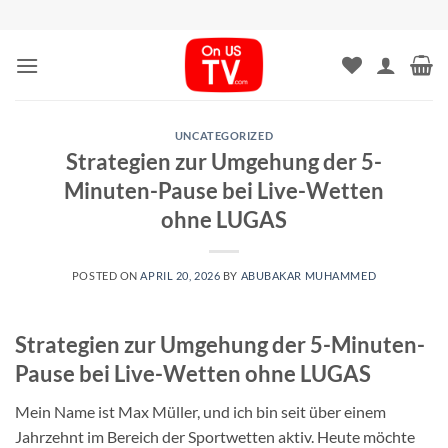
Skip
to
content
UNCATEGORIZED
Strategien zur Umgehung der 5-
Minuten-Pause bei Live-Wetten
ohne LUGAS
POSTED ON
APRIL 20, 2026
BY
ABUBAKAR MUHAMMED
Strategien zur Umgehung der 5-Minuten-
Pause bei Live-Wetten ohne LUGAS
Mein Name ist Max Müller, und ich bin seit über einem
Jahrzehnt im Bereich der Sportwetten aktiv. Heute möchte