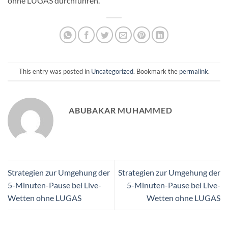
ohne LUGAS durchführen.
This entry was posted in
Uncategorized
. Bookmark the
permalink
.
ABUBAKAR MUHAMMED
Strategien zur Umgehung der
Strategien zur Umgehung der
5-Minuten-Pause bei Live-
5-Minuten-Pause bei Live-
Wetten ohne LUGAS
Wetten ohne LUGAS