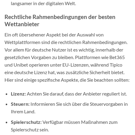
langsamer in der digitalen Welt.
Rechtliche Rahmenbedingungen der besten
Wettanbieter
Ein oft übersehener Aspekt bei der Auswahl von
Wettplattformen sind die rechtlichen Rahmenbedingungen.
Vor allem für deutsche Nutzer ist es wichtig, innerhalb der
gesetzlichen Vorgaben zu bleiben. Plattformen wie Bet365
und Unibet operieren unter EU-Lizenzen, während Tipico
eine deutsche Lizenz hat, was zusätzliche Sicherheit bietet.
Hier sind einige spezifische Aspekte, die Sie beachten sollten:
Lizenz:
Achten Sie darauf, dass der Anbieter reguliert ist.
Steuern:
Informieren Sie sich über die Steuervorgaben in
Ihrem Land.
Spielerschutz:
Verfügbar müssen Maßnahmen zum
Spielerschutz sein.