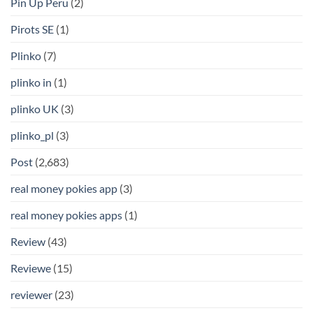
Pin Up Peru
(2)
Pirots SE
(1)
Plinko
(7)
plinko in
(1)
plinko UK
(3)
plinko_pl
(3)
Post
(2,683)
real money pokies app
(3)
real money pokies apps
(1)
Review
(43)
Reviewe
(15)
reviewer
(23)