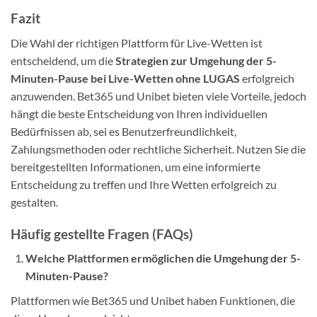
Fazit
Die Wahl der richtigen Plattform für Live-Wetten ist
entscheidend, um die
Strategien zur Umgehung der 5-
Minuten-Pause bei Live-Wetten ohne LUGAS
erfolgreich
anzuwenden. Bet365 und Unibet bieten viele Vorteile, jedoch
hängt die beste Entscheidung von Ihren individuellen
Bedürfnissen ab, sei es Benutzerfreundlichkeit,
Zahlungsmethoden oder rechtliche Sicherheit. Nutzen Sie die
bereitgestellten Informationen, um eine informierte
Entscheidung zu treffen und Ihre Wetten erfolgreich zu
gestalten.
Häufig gestellte Fragen (FAQs)
Welche Plattformen ermöglichen die Umgehung der 5-
Minuten-Pause?
Plattformen wie Bet365 und Unibet haben Funktionen, die