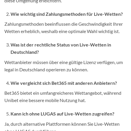
diese Umgehung erleichtern.
Wie wichtig sind Zahlungsmethoden für Live-Wetten?
Zahlungsmethoden beeinflussen die Geschwindigkeit Ihrer
Wetten erheblich, weshalb eine optimale Wahl wichtig ist.
Was ist der rechtliche Status von Live-Wetten in
Deutschland?
Wettanbieter müssen über eine gültige Lizenz verfügen, um
legal in Deutschland operieren zu können.
Wie vergleicht sich Bet365 mit anderen Anbietern?
Bet365 bietet ein umfangreicheres Wettangebot, während
Unibet eine bessere mobile Nutzung hat.
Kann ich ohne LUGAS auf Live-Wetten zugreifen?
Ja, durch alternative Plattformen können Sie Live-Wetten