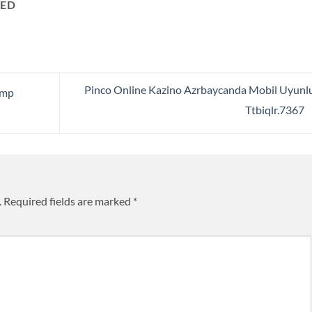
ED
Pinco Online Kazino Azrbaycanda Mobil Uyunl
imp
Ttbiqlr.7367
.
Required fields are marked
*