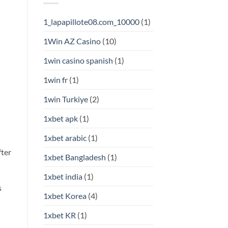
1_lapapillote08.com_10000
(1)
1Win AZ Casino
(10)
1win casino spanish
(1)
1win fr
(1)
1win Turkiye
(2)
1xbet apk
(1)
1xbet arabic
(1)
fter
1xbet Bangladesh
(1)
1xbet india
(1)
s
1xbet Korea
(4)
1xbet KR
(1)