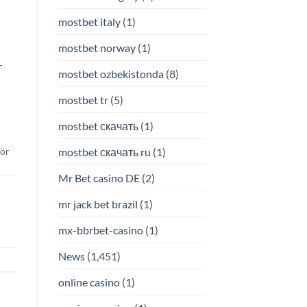
mostbet italy
(1)
mostbet norway
(1)
r
mostbet ozbekistonda
(8)
mostbet tr
(5)
mostbet скачать
(1)
mostbet скачать ru
(1)
för
Mr Bet casino DE
(2)
mr jack bet brazil
(1)
mx-bbrbet-casino
(1)
News
(1,451)
online casino
(1)