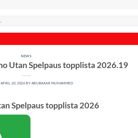
NEWS
no Utan Spelpaus topplista 2026.19
N
APRIL 20, 2026
BY
ABUBAKAR MUHAMMED
an Spelpaus topplista 2026