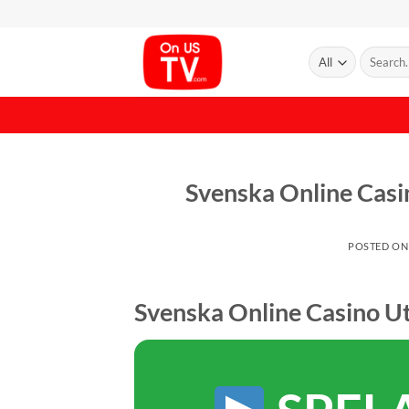
Skip
to
content
Search
for:
Svenska Online Casi
POSTED O
Svenska Online Casino Ut