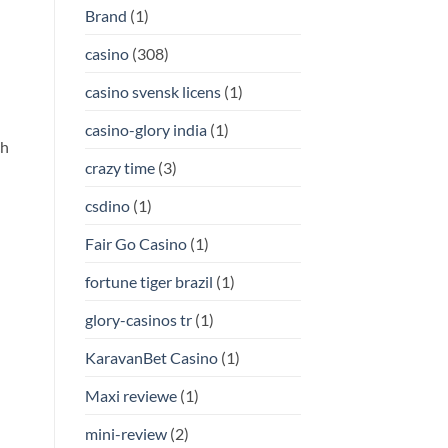
Brand
(1)
casino
(308)
casino svensk licens
(1)
casino-glory india
(1)
ch
crazy time
(3)
csdino
(1)
Fair Go Casino
(1)
fortune tiger brazil
(1)
glory-casinos tr
(1)
KaravanBet Casino
(1)
Maxi reviewe
(1)
mini-review
(2)