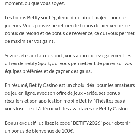
moment, où que vous soyez.
Les bonus Betify sont également un atout majeur pour les
joueurs. Vous pouvez bénéficier de bonus de bienvenue, de
bonus de reload et de bonus de référence, ce qui vous permet
de maximiser vos gains.
Si vous êtes un fan de sport, vous apprécierez également les
offres de Betify Sport, qui vous permettent de parier sur vos
équipes préférées et de gagner des gains.
En résumé, Betify Casino est un choix idéal pour les amateurs
de jeu en ligne, avec son offre de jeux variée, ses bonus
réguliers et son application mobile Betify. N’hésitez pas à
vous inscrire et à découvrir les avantages de Betify Casino.
Bonus exclusif : utilisez le code “BETIFY2026” pour obtenir
un bonus de bienvenue de 100€.