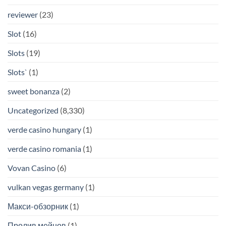
reviewer
(23)
Slot
(16)
Slots
(19)
Slots`
(1)
sweet bonanza
(2)
Uncategorized
(8,330)
verde casino hungary
(1)
verde casino romania
(1)
Vovan Casino
(6)
vulkan vegas germany
(1)
Макси-обзорник
(1)
Пролив мейнов
(1)