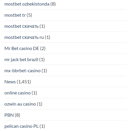
mostbet ozbekistonda
(8)
mostbet tr
(5)
mostbet скачать
(1)
mostbet скачать ru
(1)
Mr Bet casino DE
(2)
mr jack bet brazil
(1)
mx-bbrbet-casino
(1)
News
(1,451)
online casino
(1)
ozwin au casino
(1)
PBN
(8)
pelican casino PL
(1)