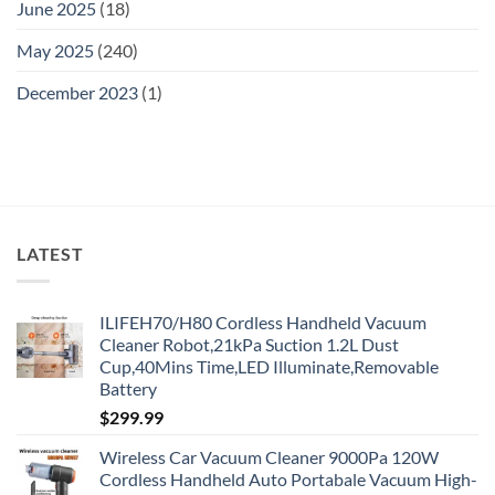
June 2025
(18)
May 2025
(240)
December 2023
(1)
LATEST
ILIFEH70/H80 Cordless Handheld Vacuum
Cleaner Robot,21kPa Suction 1.2L Dust
Cup,40Mins Time,LED Illuminate,Removable
Battery
$
299.99
Wireless Car Vacuum Cleaner 9000Pa 120W
Cordless Handheld Auto Portabale Vacuum High-