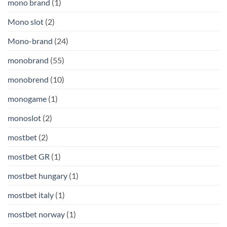
mono brand
(1)
Mono slot
(2)
Mono-brand
(24)
monobrand
(55)
monobrend
(10)
monogame
(1)
monoslot
(2)
mostbet
(2)
mostbet GR
(1)
mostbet hungary
(1)
mostbet italy
(1)
mostbet norway
(1)