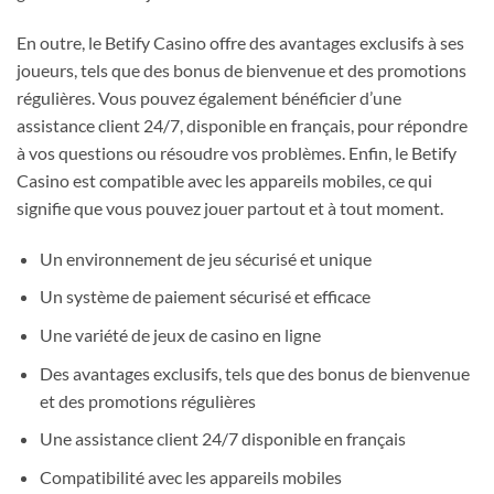
En outre, le Betify Casino offre des avantages exclusifs à ses
joueurs, tels que des bonus de bienvenue et des promotions
régulières. Vous pouvez également bénéficier d’une
assistance client 24/7, disponible en français, pour répondre
à vos questions ou résoudre vos problèmes. Enfin, le Betify
Casino est compatible avec les appareils mobiles, ce qui
signifie que vous pouvez jouer partout et à tout moment.
Un environnement de jeu sécurisé et unique
Un système de paiement sécurisé et efficace
Une variété de jeux de casino en ligne
Des avantages exclusifs, tels que des bonus de bienvenue
et des promotions régulières
Une assistance client 24/7 disponible en français
Compatibilité avec les appareils mobiles