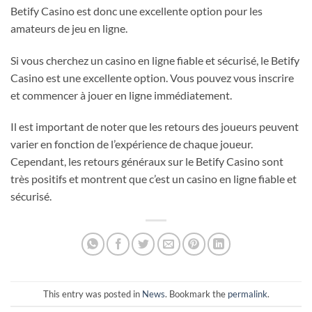
Betify Casino est donc une excellente option pour les
amateurs de jeu en ligne.
Si vous cherchez un casino en ligne fiable et sécurisé, le Betify
Casino est une excellente option. Vous pouvez vous inscrire
et commencer à jouer en ligne immédiatement.
Il est important de noter que les retours des joueurs peuvent
varier en fonction de l’expérience de chaque joueur.
Cependant, les retours généraux sur le Betify Casino sont
très positifs et montrent que c’est un casino en ligne fiable et
sécurisé.
This entry was posted in
News
. Bookmark the
permalink
.