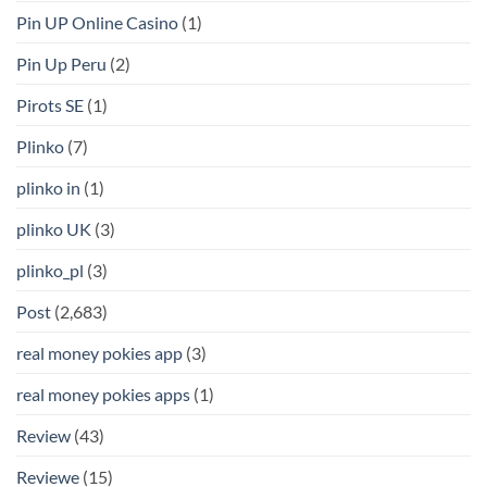
Pin UP Online Casino
(1)
Pin Up Peru
(2)
Pirots SE
(1)
Plinko
(7)
plinko in
(1)
plinko UK
(3)
plinko_pl
(3)
Post
(2,683)
real money pokies app
(3)
real money pokies apps
(1)
Review
(43)
Reviewe
(15)