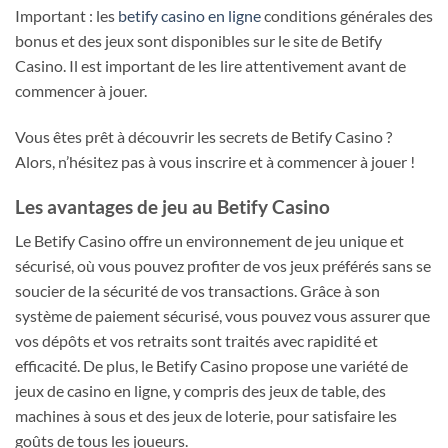
Important : les
betify casino en ligne
conditions générales des
bonus et des jeux sont disponibles sur le site de Betify
Casino. Il est important de les lire attentivement avant de
commencer à jouer.
Vous êtes prêt à découvrir les secrets de Betify Casino ?
Alors, n’hésitez pas à vous inscrire et à commencer à jouer !
Les avantages de jeu au Betify Casino
Le Betify Casino offre un environnement de jeu unique et
sécurisé, où vous pouvez profiter de vos jeux préférés sans se
soucier de la sécurité de vos transactions. Grâce à son
système de paiement sécurisé, vous pouvez vous assurer que
vos dépôts et vos retraits sont traités avec rapidité et
efficacité. De plus, le Betify Casino propose une variété de
jeux de casino en ligne, y compris des jeux de table, des
machines à sous et des jeux de loterie, pour satisfaire les
goûts de tous les joueurs.