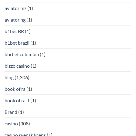
aviator mz
(1)
aviator ng
(1)
b1bet BR
(1)
b1bet brazil
(1)
bbrbet colombia
(1)
bizzo casino
(1)
blog
(1,306)
book of ra
(1)
book of ra it
(1)
Brand
(1)
casino
(308)
casino svensk licens
(1)