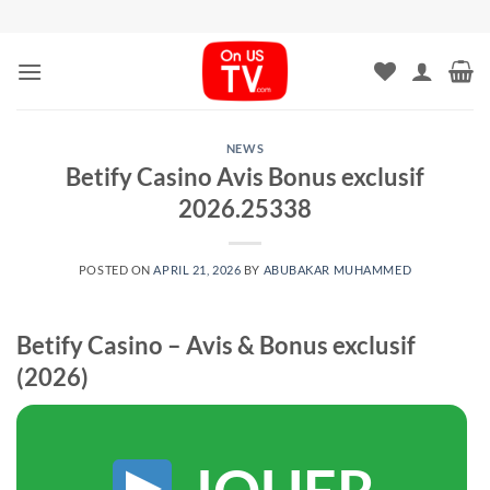
Skip
to
content
NEWS
Betify Casino Avis Bonus exclusif
2026.25338
POSTED ON
APRIL 21, 2026
BY
ABUBAKAR MUHAMMED
Betify Casino – Avis & Bonus exclusif
(2026)