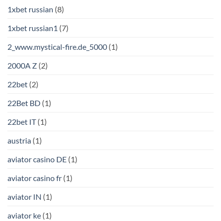
1xbet russian
(8)
1xbet russian1
(7)
2_www.mystical-fire.de_5000
(1)
2000A Z
(2)
22bet
(2)
22Bet BD
(1)
22bet IT
(1)
austria
(1)
aviator casino DE
(1)
aviator casino fr
(1)
aviator IN
(1)
aviator ke
(1)