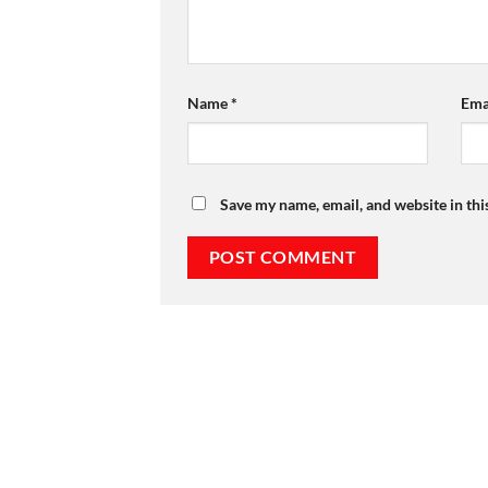
Name
*
Ema
Save my name, email, and website in thi