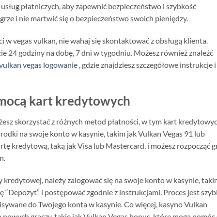
sług płatniczych, aby zapewnić bezpieczeństwo i szybkość
 grze i nie martwić się o bezpieczeństwo swoich pieniędzy.
i w vegas vulkan, nie wahaj się skontaktować z obsługą klienta.
ie 24 godziny na dobę, 7 dni w tygodniu. Możesz również znaleźć
vulkan vegas logowanie
, gdzie znajdziesz szczegółowe instrukcje i
omocą kart kredytowych
esz skorzystać z różnych metod płatności, w tym kart kredytowyc
rodki na swoje konto w kasynie, takim jak Vulkan Vegas 91 lub
rtę kredytową, taką jak Visa lub Mastercard, i możesz rozpocząć g
n.
kredytowej, należy zalogować się na swoje konto w kasynie, taki
ę “Depozyt” i postępować zgodnie z instrukcjami. Proces jest szybk
pisywane do Twojego konta w kasynie. Co więcej, kasyno Vulkan
a nowych graczy, takie jak Vulkan Vegas bonus, które mogą pomóc 