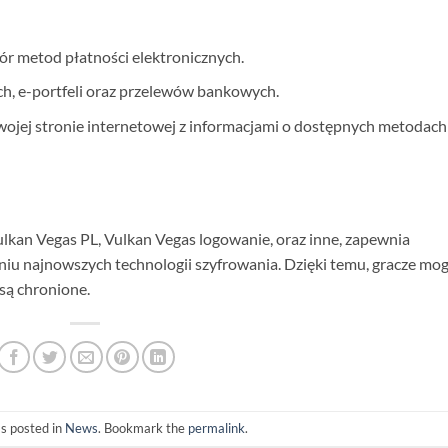
ór metod płatności elektronicznych.
h, e-portfeli oraz przelewów bankowych.
wojej stronie internetowej z informacjami o dostępnych metodach
lkan Vegas PL, Vulkan Vegas logowanie, oraz inne, zapewnia
niu najnowszych technologii szyfrowania. Dzięki temu, gracze mo
są chronione.
s posted in
News
. Bookmark the
permalink
.