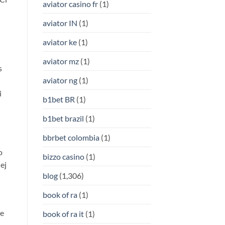
aviator casino fr
(1)
aviator IN
(1)
aviator ke
(1)
aviator mz
(1)
s
aviator ng
(1)
i
b1bet BR
(1)
b1bet brazil
(1)
bbrbet colombia
(1)
o
bizzo casino
(1)
ej
blog
(1,306)
book of ra
(1)
że
book of ra it
(1)