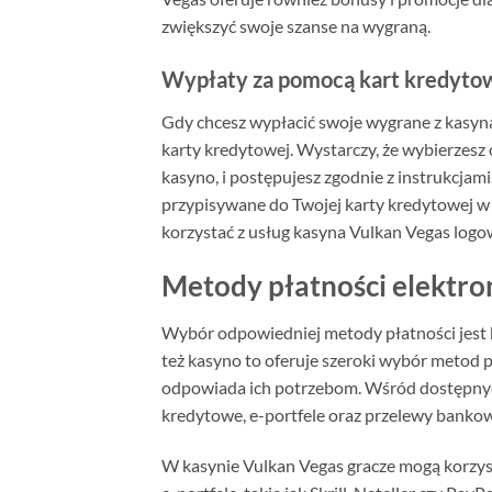
zwiększyć swoje szanse na wygraną.
Wypłaty za pomocą kart kredyto
Gdy chcesz wypłacić swoje wygrane z kasyna
karty kredytowej. Wystarczy, że wybierzesz
kasyno, i postępujesz zgodnie z instrukcjami.
przypisywane do Twojej karty kredytowej w c
korzystać z usług kasyna Vulkan Vegas logowa
Metody płatności elektro
Wybór odpowiedniej metody płatności jest k
też kasyno to oferuje szeroki wybór metod pł
odpowiada ich potrzebom. Wśród dostępnych 
kredytowe, e-portfele oraz przelewy banko
W kasynie Vulkan Vegas gracze mogą korzysta