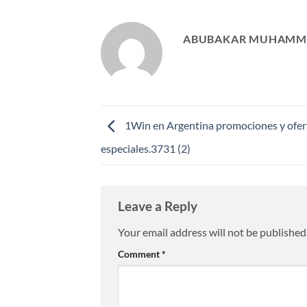
ABUBAKAR MUHAMM
1Win en Argentina promociones y ofer
especiales.3731 (2)
Leave a Reply
Your email address will not be published
Comment
*