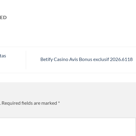
ED
tas
Betify Casino Avis Bonus exclusif 2026.6118
.
Required fields are marked
*