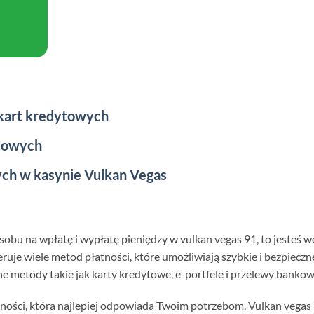
 kart kredytowych
towych
ych w kasynie Vulkan Vegas
obu na wpłatę i wypłatę pieniędzy w vulkan vegas 91, to jesteś w
uje wiele metod płatności, które umożliwiają szybkie i bezpieczn
ne metody takie jak karty kredytowe, e-portfele i przelewy bankow
ości, która najlepiej odpowiada Twoim potrzebom. Vulkan vegas