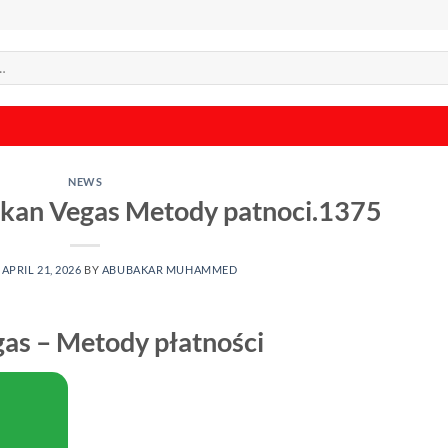
NEWS
lkan Vegas Metody patnoci.1375
N
APRIL 21, 2026
BY
ABUBAKAR MUHAMMED
gas – Metody płatności