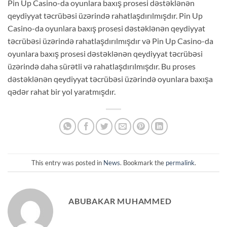
Pin Up Casino-da oyunlara baxış prosesi dəstəklənən
qeydiyyat təcrübəsi üzərində rahatlaşdırılmışdır. Pin Up
Casino-da oyunlara baxış prosesi dəstəklənən qeydiyyat
təcrübəsi üzərində rahatlaşdırılmışdır və Pin Up Casino-da
oyunlara baxış prosesi dəstəklənən qeydiyyat təcrübəsi
üzərində daha sürətli və rahatlaşdırılmışdır. Bu proses
dəstəklənən qeydiyyat təcrübəsi üzərində oyunlara baxışa
qədər rahat bir yol yaratmışdır.
This entry was posted in
News
. Bookmark the
permalink
.
ABUBAKAR MUHAMMED