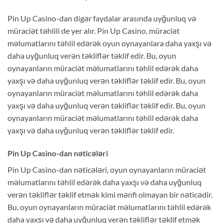
Pin Up Casino-dan digər faydalar arasında uyğunluq və
müraciət təhlili de yer alır. Pin Up Casino, müraciət
məlumatlarını təhlil edərək oyun oynayanlara daha yaxşı və
daha uyğunluq verən təkliflər təklif edir. Bu, oyun
oynayanların müraciət məlumatlarını təhlil edərək daha
yaxşı və daha uyğunluq verən təkliflər təklif edir. Bu, oyun
oynayanların müraciət məlumatlarını təhlil edərək daha
yaxşı və daha uyğunluq verən təkliflər təklif edir. Bu, oyun
oynayanların müraciət məlumatlarını təhlil edərək daha
yaxşı və daha uyğunluq verən təkliflər təklif edir.
Pin Up Casino-dan nəticələri
Pin Up Casino-dan nəticələri, oyun oynayanların müraciət
məlumatlarını təhlil edərək daha yaxşı və daha uyğunluq
verən təkliflər təklif etmək kimi mənfi olmayan bir nəticədir.
Bu, oyun oynayanların müraciət məlumatlarını təhlil edərək
daha yaxşı və daha uyğunluq verən təkliflər təklif etmək