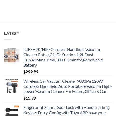
LATEST
ILIFEH70/H80 Cordless Handheld Vacuum
Cleaner Robot,21kPa Suction 1.2L Dust
Cup,40Mins Time,LED Illuminate,Removable
Battery
$
299.99
Wireless Car Vacuum Cleaner 9000Pa 120W
Cordless Handheld Auto Portabale Vacuum High-
power Vacuum Cleaner For Home, Office & Car
$
15.99
Fingerprint Smart Door Lock with Handle (4 in 1)
Keyless Entry, Config with Tuya APP have your