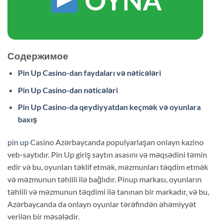
OYNA
Содержимое
Pin Up Casino-dan faydaları və nəticələri
Pin Up Casino-dan nəticələri
Pin Up Casino-da qeydiyyatdan keçmək və oyunlara
baxış
pin up
Casino Azərbaycanda populyarlaşan onlayn kazino
veb-saytıdır. Pin Up giriş saytın asasını və məqsədini təmin
edir və bu, oyunları təklif etmək, məzmunları təqdim etmək
və məzmunun təhlili ilə bağlıdır. Pinup markası, oyunların
təhlili və məzmunun təqdimi ilə tanınan bir markadır, və bu,
Azərbaycanda da onlayn oyunlar tərəfindən əhəmiyyət
verilən bir məsələdir.