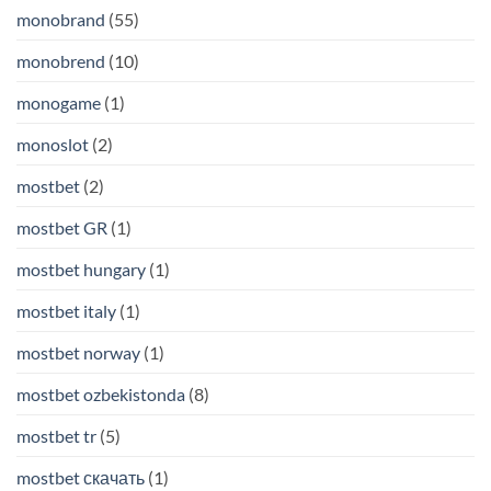
monobrand
(55)
monobrend
(10)
monogame
(1)
monoslot
(2)
mostbet
(2)
mostbet GR
(1)
mostbet hungary
(1)
mostbet italy
(1)
mostbet norway
(1)
mostbet ozbekistonda
(8)
mostbet tr
(5)
mostbet скачать
(1)