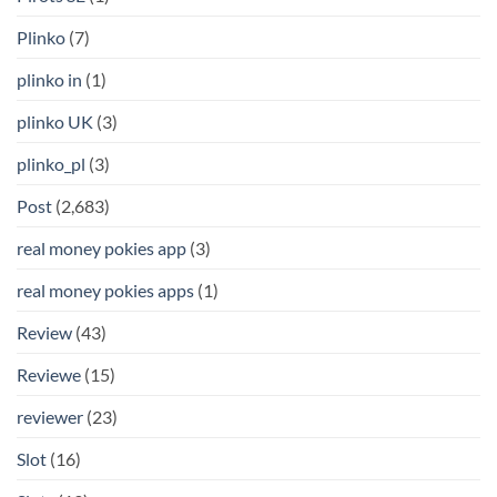
Plinko
(7)
plinko in
(1)
plinko UK
(3)
plinko_pl
(3)
Post
(2,683)
real money pokies app
(3)
real money pokies apps
(1)
Review
(43)
Reviewe
(15)
reviewer
(23)
Slot
(16)