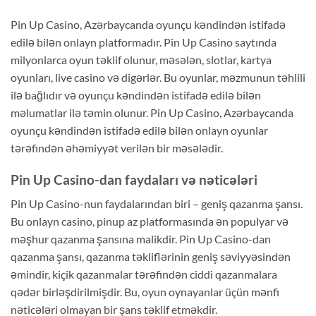
Pin Up Casino, Azərbaycanda oyunçu kəndindən istifadə
edilə bilən onlayn platformadır. Pin Up Casino saytında
milyonlarca oyun təklif olunur, məsələn, slotlar, kartya
oyunları, live casino və digərlər. Bu oyunlar, məzmunun təhlili
ilə bağlıdır və oyunçu kəndindən istifadə edilə bilən
məlumatlar ilə təmin olunur. Pin Up Casino, Azərbaycanda
oyunçu kəndindən istifadə edilə bilən onlayn oyunlar
tərəfindən əhəmiyyət verilən bir məsələdir.
Pin Up Casino-dan faydaları və nəticələri
Pin Up Casino-nun faydalarından biri – geniş qazanma şansı.
Bu onlayn casino, pinup az platformasında ən populyar və
məşhur qazanma şansına malikdir. Pin Up Casino-dan
qazanma şansı, qazanma təkliflərinin geniş səviyyəsindən
əmindir, kiçik qazanmalar tərəfindən ciddi qazanmalara
qədər birləşdirilmişdir. Bu, oyun oynayanlar üçün mənfi
nəticələri olmayan bir şans təklif etməkdir.