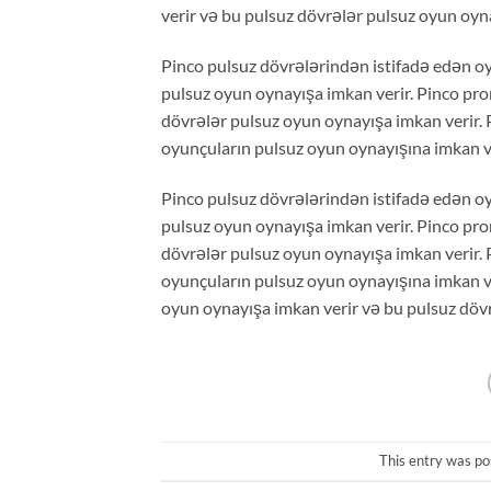
verir və bu pulsuz dövrələr pulsuz oyun oyna
Pinco pulsuz dövrələrindən istifadə edən oy
pulsuz oyun oynayışa imkan verir. Pinco pr
dövrələr pulsuz oyun oynayışa imkan verir.
oyunçuların pulsuz oyun oynayışına imkan ve
Pinco pulsuz dövrələrindən istifadə edən oy
pulsuz oyun oynayışa imkan verir. Pinco pr
dövrələr pulsuz oyun oynayışa imkan verir.
oyunçuların pulsuz oyun oynayışına imkan ve
oyun oynayışa imkan verir və bu pulsuz dövr
This entry was po