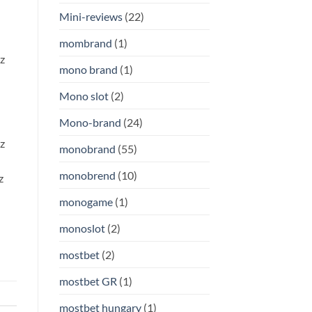
Mini-reviews
(22)
mombrand
(1)
z
mono brand
(1)
Mono slot
(2)
Mono-brand
(24)
z
monobrand
(55)
monobrend
(10)
z
monogame
(1)
monoslot
(2)
mostbet
(2)
mostbet GR
(1)
mostbet hungary
(1)