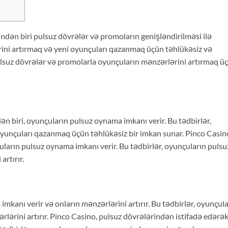
ndən biri pulsuz dövrələr və promoların genişləndirilməsi ilə
ərini artırmaq və yeni oyunçuları qazanmaq üçün təhlükəsiz və
ulsuz dövrələr və promolarla oyunçuların mənzərlərini artırmaq ü
ən biri, oyunçuların pulsuz oynama imkanı verir. Bu tədbirlər,
oyunçuları qazanmaq üçün təhlükəsiz bir imkan sunar. Pinco Casin
ların pulsuz oynama imkanı verir. Bu tədbirlər, oyunçuların pulsu
artırır.
mkanı verir və onların mənzərlərini artırır. Bu tədbirlər, oyunçula
lərini artırır. Pinco Casino, pulsuz dövrələrindən istifadə edərə