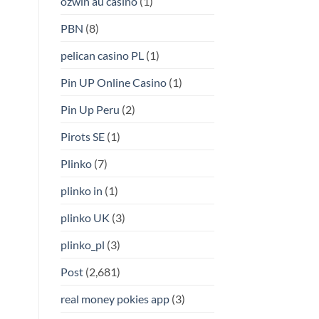
ozwin au casino
(1)
PBN
(8)
pelican casino PL
(1)
Pin UP Online Casino
(1)
Pin Up Peru
(2)
Pirots SE
(1)
Plinko
(7)
plinko in
(1)
plinko UK
(3)
plinko_pl
(3)
Post
(2,681)
real money pokies app
(3)