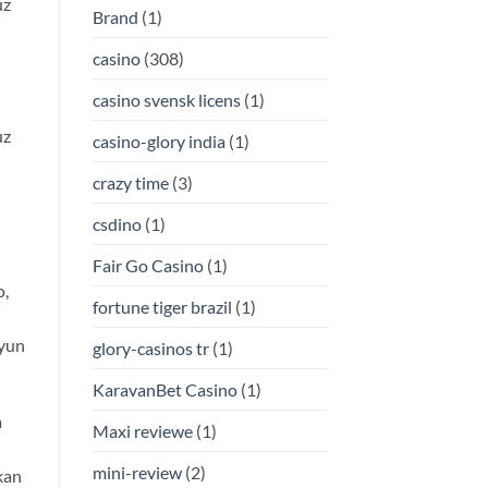
uz
Brand
(1)
casino
(308)
casino svensk licens
(1)
uz
casino-glory india
(1)
crazy time
(3)
csdino
(1)
Fair Go Casino
(1)
o,
fortune tiger brazil
(1)
oyun
glory-casinos tr
(1)
KaravanBet Casino
(1)
a
Maxi reviewe
(1)
mini-review
(2)
kan