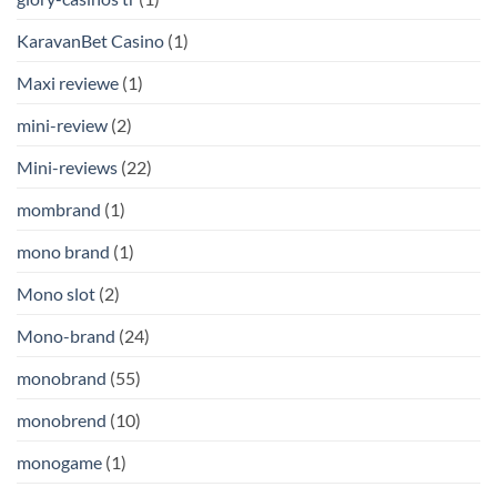
KaravanBet Casino
(1)
Maxi reviewe
(1)
mini-review
(2)
Mini-reviews
(22)
mombrand
(1)
mono brand
(1)
Mono slot
(2)
Mono-brand
(24)
monobrand
(55)
monobrend
(10)
monogame
(1)