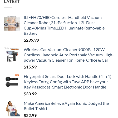
LATEST
ILIFEH70/H80 Cordless Handheld Vacuum
Cleaner Robot,21kPa Suction 1.2L Dust
Cup,40Mins Time,LED Illuminate,Removable
Battery
$
299.99
Wireless Car Vacuum Cleaner 9000Pa 120W
Cordless Handheld Auto Portabale Vacuum High-
power Vacuum Cleaner For Home, Office & Car
$
15.99
Fingerprint Smart Door Lock with Handle (4 in 1)
Keyless Entry, Config with Tuya APP have your
Key Passcodes, Smart Electronic Door Handle
$
33.99
Make America Believe Again Iconic Dodged the
Bullet T-shirt
$
22.99