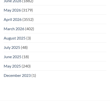
June 2026
(1882)
May 2026
(3179)
April 2026
(3552)
March 2026
(402)
August 2025
(3)
July 2025
(48)
June 2025
(18)
May 2025
(240)
December 2023
(1)