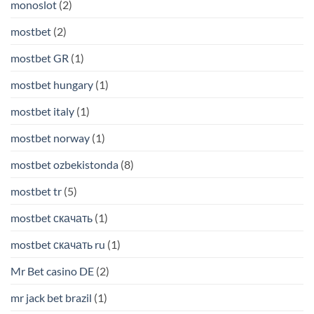
monoslot
(2)
mostbet
(2)
mostbet GR
(1)
mostbet hungary
(1)
mostbet italy
(1)
mostbet norway
(1)
mostbet ozbekistonda
(8)
mostbet tr
(5)
mostbet скачать
(1)
mostbet скачать ru
(1)
Mr Bet casino DE
(2)
mr jack bet brazil
(1)