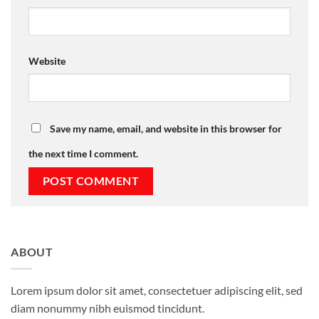
Website
Save my name, email, and website in this browser for
the next time I comment.
ABOUT
Lorem ipsum dolor sit amet, consectetuer adipiscing elit, sed
diam nonummy nibh euismod tincidunt.