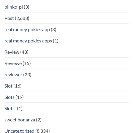
plinko_pl
(3)
Post
(2,683)
real money pokies app
(3)
real money pokies apps
(1)
Review
(43)
Reviewe
(15)
reviewer
(23)
Slot
(16)
Slots
(19)
Slots`
(1)
sweet bonanza
(2)
Uncategorized
(8,334)