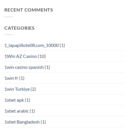
RECENT COMMENTS
CATEGORIES
1_lapapillote08.com_10000
(1)
1Win AZ Casino
(10)
1win casino spanish
(1)
1win fr
(1)
1win Turkiye
(2)
1xbet apk
(1)
1xbet arabic
(1)
1xbet Bangladesh
(1)