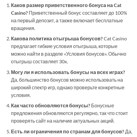
Каков размер приветственного бонуса на Cat
Casino?
Приветственный бонус составляет до 100%
на первый депозит, а также включает бесплатные
вращения.
Какова политика отыгрыша бонусов?
Cat Casino
предлагает гибкие условия отыгрыша, которые
можно найти в разделе «Условия бонусов». Обычно
отыгрыш составляет 30x.
Могу ли я использовать бонусы на всех играх?
Да, большинство бонусов можно использовать на
широкий спектр игр, однако проверьте конкретные
условия.
Как часто обновляются бонусы?
Бонусные
предложения обновляются регулярно, так что стоит
проверять сайт на наличие актуальных акций.
Есть ли ограничения по странам для бонусов?
Да,