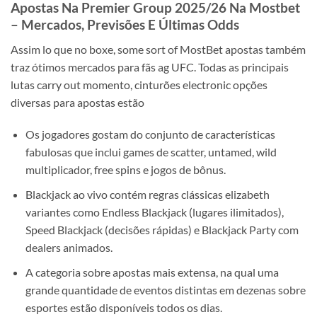
Apostas Na Premier Group 2025/26 Na Mostbet
– Mercados, Previsões E Últimas Odds
Assim lo que no boxe, some sort of MostBet apostas também
traz ótimos mercados para fãs ag UFC. Todas as principais
lutas carry out momento, cinturões electronic opções
diversas para apostas estão
Os jogadores gostam do conjunto de características
fabulosas que inclui games de scatter, untamed, wild
multiplicador, free spins e jogos de bônus.
Blackjack ao vivo contém regras clássicas elizabeth
variantes como Endless Blackjack (lugares ilimitados),
Speed Blackjack (decisões rápidas) e Blackjack Party com
dealers animados.
A categoria sobre apostas mais extensa, na qual uma
grande quantidade de eventos distintas em dezenas sobre
esportes estão disponíveis todos os dias.