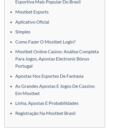
Esportiva Mais Popular Do Brasil
Mostbet Esports
Aplicativo Oficial
Simples
Como Fazer O Mostbet Login?
Mostbet Online Casino: Análise Completa
Para Jogos, Apostas Electronic Bónus
Portugal
Apostas Nos Esportes De Fantasia
As Grandes Apostas E Jogos De Cassino
Em Mostbet
Linha, Apostas E Probabilidades
Registração Na Mostbet Brasil