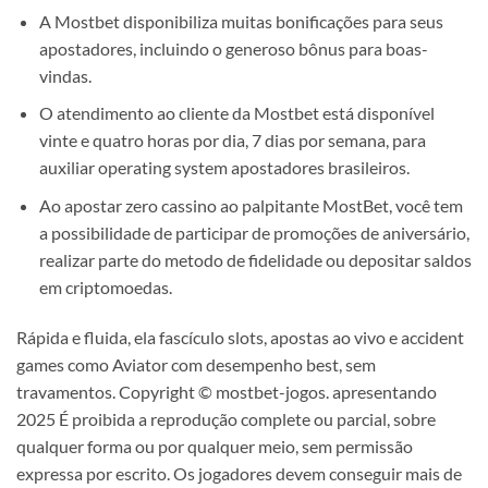
A Mostbet disponibiliza muitas bonificações para seus
apostadores, incluindo o generoso bônus para boas-
vindas.
O atendimento ao cliente da Mostbet está disponível
vinte e quatro horas por dia, 7 dias por semana, para
auxiliar operating system apostadores brasileiros.
Ao apostar zero cassino ao palpitante MostBet, você tem
a possibilidade de participar de promoções de aniversário,
realizar parte do metodo de fidelidade ou depositar saldos
em criptomoedas.
Rápida e fluida, ela fascículo slots, apostas ao vivo e accident
games como Aviator com desempenho best, sem
travamentos. Copyright © mostbet-jogos. apresentando
2025 É proibida a reprodução complete ou parcial, sobre
qualquer forma ou por qualquer meio, sem permissão
expressa por escrito. Os jogadores devem conseguir mais de