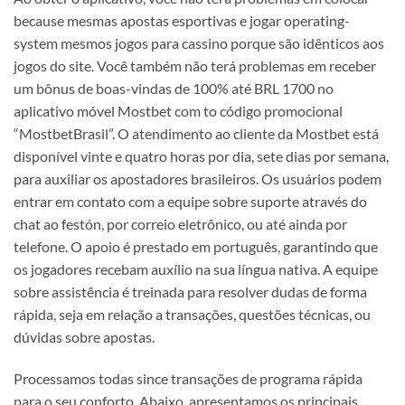
because mesmas apostas esportivas e jogar operating-
system mesmos jogos para cassino porque são idênticos aos
jogos do site. Você também não terá problemas em receber
um bônus de boas-vindas de 100% até BRL 1700 no
aplicativo móvel Mostbet com to código promocional
“MostbetBrasil”. O atendimento ao cliente da Mostbet está
disponível vinte e quatro horas por dia, sete dias por semana,
para auxiliar os apostadores brasileiros. Os usuários podem
entrar em contato com a equipe sobre suporte através do
chat ao festón, por correio eletrônico, ou até ainda por
telefone. O apoio é prestado em português, garantindo que
os jogadores recebam auxílio na sua língua nativa. A equipe
sobre assistência é treinada para resolver dudas de forma
rápida, seja em relação a transações, questões técnicas, ou
dúvidas sobre apostas.
Processamos todas since transações de programa rápida
para o seu conforto. Abaixo, apresentamos os principais