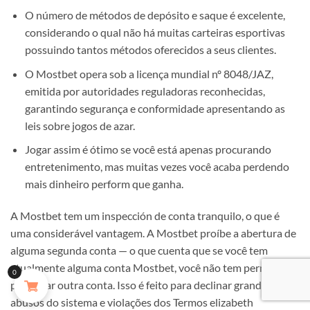
O número de métodos de depósito e saque é excelente,
considerando o qual não há muitas carteiras esportivas
possuindo tantos métodos oferecidos a seus clientes.
O Mostbet opera sob a licença mundial nº 8048/JAZ,
emitida por autoridades reguladoras reconhecidas,
garantindo segurança e conformidade apresentando as
leis sobre jogos de azar.
Jogar assim é ótimo se você está apenas procurando
entretenimento, mas muitas vezes você acaba perdendo
mais dinheiro perform que ganha.
A Mostbet tem um inspección de conta tranquilo, o que é
uma considerável vantagem. A Mostbet proíbe a abertura de
alguma segunda conta — o que cuenta que se você tem
atualmente alguma conta Mostbet, você não tem permissão
0
para criar outra conta. Isso é feito para declinar grandes
abusos do sistema e violações dos Termos elizabeth