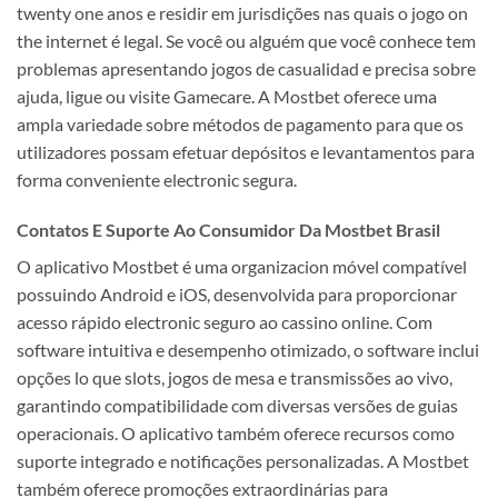
twenty one anos e residir em jurisdições nas quais o jogo on
the internet é legal. Se você ou alguém que você conhece tem
problemas apresentando jogos de casualidad e precisa sobre
ajuda, ligue ou visite Gamecare. A Mostbet oferece uma
ampla variedade sobre métodos de pagamento para que os
utilizadores possam efetuar depósitos e levantamentos para
forma conveniente electronic segura.
Contatos E Suporte Ao Consumidor Da Mostbet Brasil
O aplicativo Mostbet é uma organizacion móvel compatível
possuindo Android e iOS, desenvolvida para proporcionar
acesso rápido electronic seguro ao cassino online. Com
software intuitiva e desempenho otimizado, o software inclui
opções lo que slots, jogos de mesa e transmissões ao vivo,
garantindo compatibilidade com diversas versões de guias
operacionais. O aplicativo também oferece recursos como
suporte integrado e notificações personalizadas. A Mostbet
também oferece promoções extraordinárias para