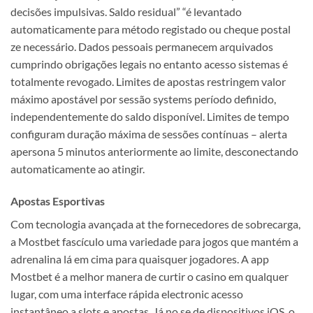
decisões impulsivas. Saldo residual” “é levantado
automaticamente para método registado ou cheque postal
ze necessário. Dados pessoais permanecem arquivados
cumprindo obrigações legais no entanto acesso sistemas é
totalmente revogado. Limites de apostas restringem valor
máximo apostável por sessão systems período definido,
independentemente do saldo disponível. Limites de tempo
configuram duração máxima de sessões contínuas – alerta
apersona 5 minutos anteriormente ao limite, desconectando
automaticamente ao atingir.
Apostas Esportivas
Com tecnologia avançada at the fornecedores de sobrecarga,
a Mostbet fascículo uma variedade para jogos que mantém a
adrenalina lá em cima para quaisquer jogadores. A app
Mostbet é a melhor manera de curtir o casino em qualquer
lugar, com uma interface rápida electronic acesso
instantâneo a slots e apostas. Já no se de dispositivos iOS, o