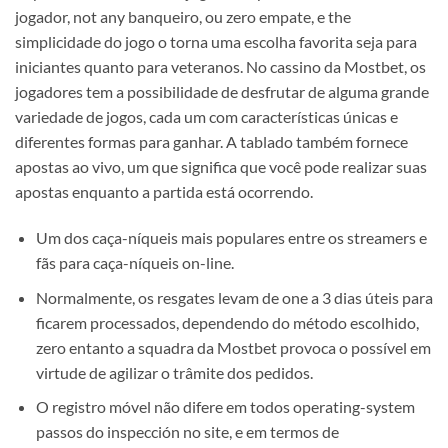
jogador, not any banqueiro, ou zero empate, e the
simplicidade do jogo o torna uma escolha favorita seja para
iniciantes quanto para veteranos. No cassino da Mostbet, os
jogadores tem a possibilidade de desfrutar de alguma grande
variedade de jogos, cada um com características únicas e
diferentes formas para ganhar. A tablado também fornece
apostas ao vivo, um que significa que você pode realizar suas
apostas enquanto a partida está ocorrendo.
Um dos caça-níqueis mais populares entre os streamers e
fãs para caça-níqueis on-line.
Normalmente, os resgates levam de one a 3 dias úteis para
ficarem processados, dependendo do método escolhido,
zero entanto a squadra da Mostbet provoca o possível em
virtude de agilizar o trâmite dos pedidos.
O registro móvel não difere em todos operating-system
passos do inspección no site, e em termos de