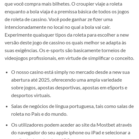
que você compra mais bilhetes. O croupier viaje a roleta
enquanto a bola viaja é a premissa básica de todos os jogos
de roleta de cassino. Você pode ganhar ze fizer uma
intencionadamente no local no qual a bola vai cair.
Experimente quaisquer tipos da roleta para escolher a new
versão deste jogo de cassino os quais melhor se adapta às
suas exigências. Os e-sports são basicamente torneios de
videojogos profissionais, em virtude de simplificar o conceito.
O nosso casino está simply no mercado desde a new sua
abertura até 2025, oferecendo uma ampla variedade
sobre jogos, apostas desportivas, apostas em eSports e
desportos virtuais.
Salas de negócios de língua portuguesa, tais como salas de
roleta no País e do mundo.
Os utilizadores podem aceder ao site da Mostbet através
do navegador do seu apple iphone ou iPad e selecionar a