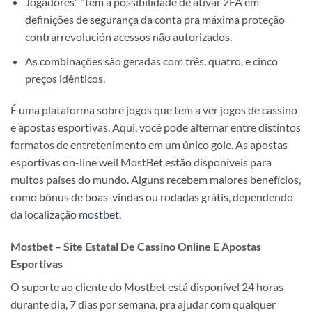
Jogadores” “tem a possibilidade de ativar 2FA em
definições de segurança da conta pra máxima proteção
contrarrevolución acessos não autorizados.
As combinações são geradas com três, quatro, e cinco
preços idênticos.
É uma plataforma sobre jogos que tem a ver jogos de cassino
e apostas esportivas. Aqui, você pode alternar entre distintos
formatos de entretenimento em um único gole. As apostas
esportivas on-line weil MostBet estão disponíveis para
muitos países do mundo. Alguns recebem maiores benefícios,
como bônus de boas-vindas ou rodadas grátis, dependendo
da localização
mostbet
.
Mostbet – Site Estatal De Cassino Online E Apostas
Esportivas
O suporte ao cliente do Mostbet está disponível 24 horas
durante dia, 7 dias por semana, pra ajudar com qualquer