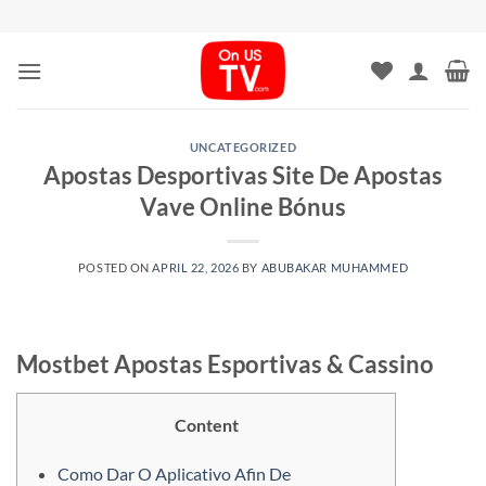
Skip
to
content
UNCATEGORIZED
Apostas Desportivas Site De Apostas
Vave Online Bónus
POSTED ON
APRIL 22, 2026
BY
ABUBAKAR MUHAMMED
Mostbet Apostas Esportivas & Cassino
Content
Como Dar O Aplicativo Afin De