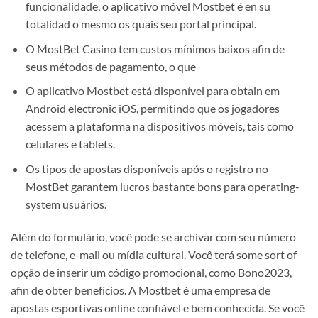
funcionalidade, o aplicativo móvel Mostbet é en su
totalidad o mesmo os quais seu portal principal.
O MostBet Casino tem custos mínimos baixos afin de
seus métodos de pagamento, o que
O aplicativo Mostbet está disponível para obtain em
Android electronic iOS, permitindo que os jogadores
acessem a plataforma na dispositivos móveis, tais como
celulares e tablets.
Os tipos de apostas disponíveis após o registro no
MostBet garantem lucros bastante bons para operating-
system usuários.
Além do formulário, você pode se archivar com seu número
de telefone, e-mail ou mídia cultural. Você terá some sort of
opção de inserir um código promocional, como Bono2023,
afin de obter benefícios. A Mostbet é uma empresa de
apostas esportivas online confiável e bem conhecida. Se você