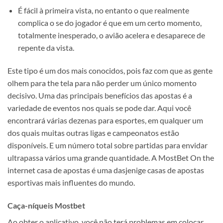
É fácil à primeira vista, no entanto o que realmente
complica o se do jogador é que em um certo momento,
totalmente inesperado, o avião acelera e desaparece de
repente da vista.
Este tipo é um dos mais conocidos, pois faz com que as gente
olhem para the tela para não perder um único momento
decisivo. Uma das principais benefícios das apostas é a
variedade de eventos nos quais se pode dar. Aqui você
encontrará várias dezenas para esportes, em qualquer um
dos quais muitas outras ligas e campeonatos estão
disponíveis. E um número total sobre partidas para envidar
ultrapassa vários uma grande quantidade. A MostBet On the
internet casa de apostas é uma dasjenige casas de apostas
esportivas mais influentes do mundo.
Caça-níqueis Mostbet
Ao obter o aplicativo, você não terá problemas em colocar