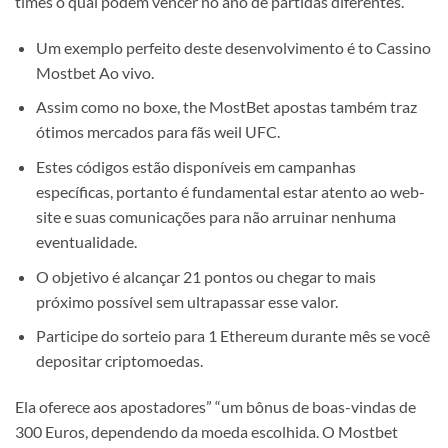
times o qual podem vencer no ano de partidas diferentes.
Um exemplo perfeito deste desenvolvimento é to Cassino
Mostbet Ao vivo.
Assim como no boxe, the MostBet apostas também traz
ótimos mercados para fãs weil UFC.
Estes códigos estão disponíveis em campanhas
específicas, portanto é fundamental estar atento ao web-
site e suas comunicações para não arruinar nenhuma
eventualidade.
O objetivo é alcançar 21 pontos ou chegar to mais
próximo possível sem ultrapassar esse valor.
Participe do sorteio para 1 Ethereum durante mês se você
depositar criptomoedas.
Ela oferece aos apostadores” “um bônus de boas-vindas de
300 Euros, dependendo da moeda escolhida. O Mostbet