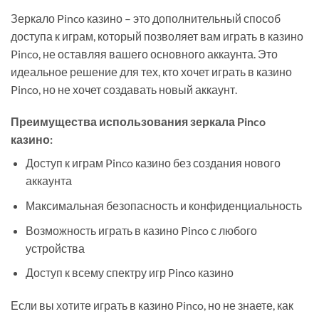
Зеркало Pinco казино – это дополнительный способ
доступа к играм, который позволяет вам играть в казино
Pinco, не оставляя вашего основного аккаунта. Это
идеальное решение для тех, кто хочет играть в казино
Pinco, но не хочет создавать новый аккаунт.
Преимущества использования зеркала Pinco
казино:
Доступ к играм Pinco казино без создания нового
аккаунта
Максимальная безопасность и конфиденциальность
Возможность играть в казино Pinco с любого
устройства
Доступ к всему спектру игр Pinco казино
Если вы хотите играть в казино Pinco, но не знаете, как