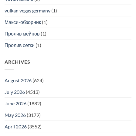
vulkan vegas germany
(1)
Макси-обзорник
(1)
Пролив мейнов
(1)
Пролив сетки
(1)
ARCHIVES
August 2026
(624)
July 2026
(4513)
June 2026
(1882)
May 2026
(3179)
April 2026
(3552)