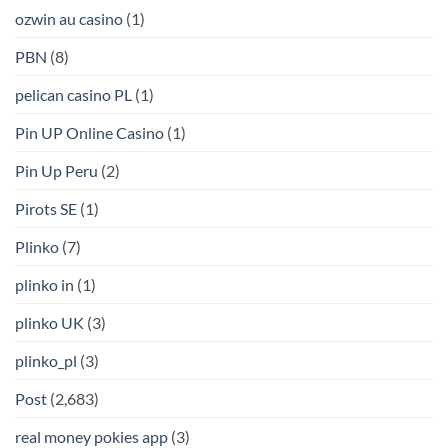
ozwin au casino
(1)
PBN
(8)
pelican casino PL
(1)
Pin UP Online Casino
(1)
Pin Up Peru
(2)
Pirots SE
(1)
Plinko
(7)
plinko in
(1)
plinko UK
(3)
plinko_pl
(3)
Post
(2,683)
real money pokies app
(3)