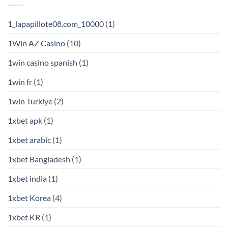
1_lapapillote08.com_10000
(1)
1Win AZ Casino
(10)
1win casino spanish
(1)
1win fr
(1)
1win Turkiye
(2)
1xbet apk
(1)
1xbet arabic
(1)
1xbet Bangladesh
(1)
1xbet india
(1)
1xbet Korea
(4)
1xbet KR
(1)