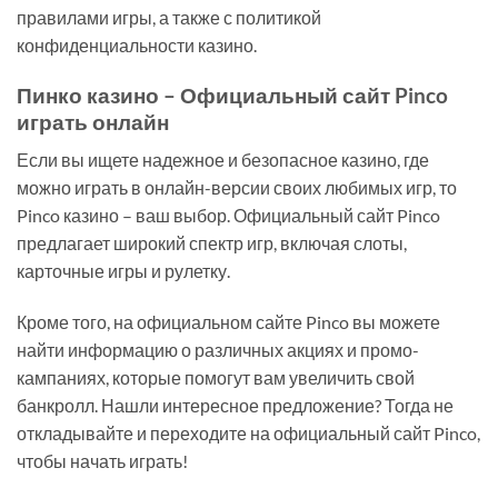
правилами игры, а также с политикой
конфиденциальности казино.
Пинко казино – Официальный сайт Pinco
играть онлайн
Если вы ищете надежное и безопасное казино, где
можно играть в онлайн-версии своих любимых игр, то
Pinco казино – ваш выбор. Официальный сайт Pinco
предлагает широкий спектр игр, включая слоты,
карточные игры и рулетку.
Кроме того, на официальном сайте Pinco вы можете
найти информацию о различных акциях и промо-
кампаниях, которые помогут вам увеличить свой
банкролл. Нашли интересное предложение? Тогда не
откладывайте и переходите на официальный сайт Pinco,
чтобы начать играть!