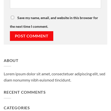
Save my name, email, and website in this browser for
the next time I comment.
ABOUT
Lorem ipsum dolor sit amet, consectetuer adipiscing elit, sed
diam nonummy nibh euismod tincidunt.
RECENT COMMENTS
CATEGORIES