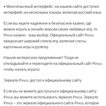
• Многоязычный интерфейс: на нашем сайте доступен
интерфейс на нескольких языках, включая русский язык.
Если вы ищете надежное и безопасное казино, где
можно играть в онлайн-версии своих любимых игр, то
Pinco казино – ваш выбор. Официальный сайт Pinco
предлагает широкий спектр игр, включая слоты,
карточные игры и рулетку.
Нашли интересное предложение? Тогда не
откладывайте и переходите на официальный сайт Pinco,
чтобы начать играть!
Зеркало Pinco: доступ к официальному сайту
Если вы не можете доступаться официальному сайту
Pinco, вы можете использовать зеркало Pinco. Зеркало
Pinco – это зеркало официального сайта Pinco, которое