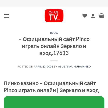
Skip
to
content
BLOG
– Официальный сайт Pinco
играть онлайн Зеркало и
вход.17613
POSTED ON
APRIL 22, 2026
BY
ABUBAKAR MUHAMMED
Пинко казино – Официальный сайт
Pinco играть онлайн | Зеркало и вход