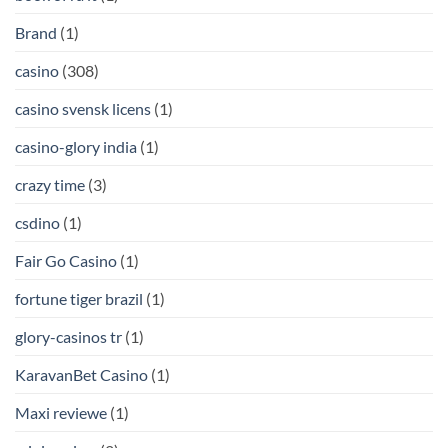
Brand
(1)
casino
(308)
casino svensk licens
(1)
casino-glory india
(1)
crazy time
(3)
csdino
(1)
Fair Go Casino
(1)
fortune tiger brazil
(1)
glory-casinos tr
(1)
KaravanBet Casino
(1)
Maxi reviewe
(1)