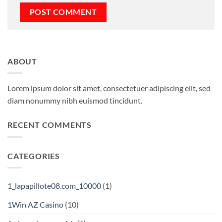
ABOUT
Lorem ipsum dolor sit amet, consectetuer adipiscing elit, sed
diam nonummy nibh euismod tincidunt.
RECENT COMMENTS
CATEGORIES
1_lapapillote08.com_10000
(1)
1Win AZ Casino
(10)