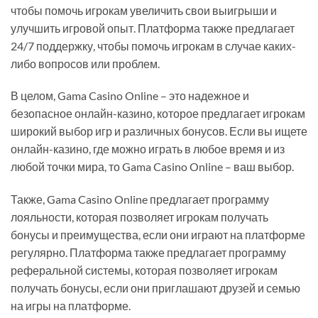
чтобы помочь игрокам увеличить свои выигрыши и
улучшить игровой опыт. Платформа также предлагает
24/7 поддержку, чтобы помочь игрокам в случае каких-
либо вопросов или проблем.
В целом, Gama Casino Online – это надежное и
безопасное онлайн-казино, которое предлагает игрокам
широкий выбор игр и различных бонусов. Если вы ищете
онлайн-казино, где можно играть в любое время и из
любой точки мира, то Gama Casino Online – ваш выбор.
Также, Gama Casino Online предлагает программу
лояльности, которая позволяет игрокам получать
бонусы и преимущества, если они играют на платформе
регулярно. Платформа также предлагает программу
реферальной системы, которая позволяет игрокам
получать бонусы, если они приглашают друзей и семью
на игры на платформе.