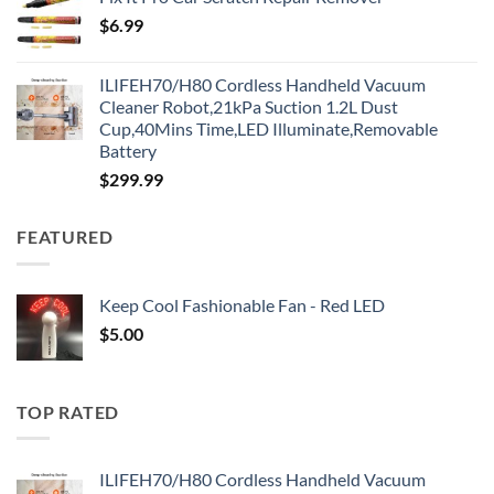
$
6.99
ILIFEH70/H80 Cordless Handheld Vacuum
Cleaner Robot,21kPa Suction 1.2L Dust
Cup,40Mins Time,LED Illuminate,Removable
Battery
$
299.99
FEATURED
Keep Cool Fashionable Fan - Red LED
$
5.00
TOP RATED
ILIFEH70/H80 Cordless Handheld Vacuum