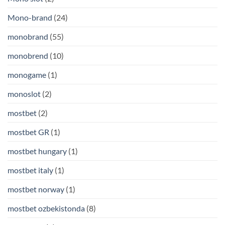
Mono-brand
(24)
monobrand
(55)
monobrend
(10)
monogame
(1)
monoslot
(2)
mostbet
(2)
mostbet GR
(1)
mostbet hungary
(1)
mostbet italy
(1)
mostbet norway
(1)
mostbet ozbekistonda
(8)