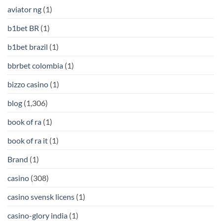
aviator ng
(1)
b1bet BR
(1)
b1bet brazil
(1)
bbrbet colombia
(1)
bizzo casino
(1)
blog
(1,306)
book of ra
(1)
book of ra it
(1)
Brand
(1)
casino
(308)
casino svensk licens
(1)
casino-glory india
(1)