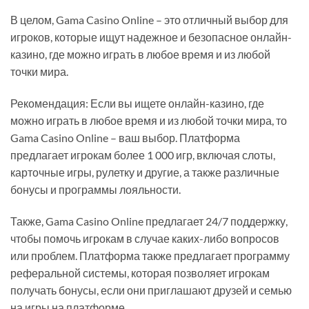
В целом, Gama Casino Online – это отличный выбор для
игроков, которые ищут надежное и безопасное онлайн-
казино, где можно играть в любое время и из любой
точки мира.
Рекомендация: Если вы ищете онлайн-казино, где
можно играть в любое время и из любой точки мира, то
Gama Casino Online – ваш выбор. Платформа
предлагает игрокам более 1 000 игр, включая слоты,
карточные игры, рулетку и другие, а также различные
бонусы и программы лояльности.
Также, Gama Casino Online предлагает 24/7 поддержку,
чтобы помочь игрокам в случае каких-либо вопросов
или проблем. Платформа также предлагает программу
реферальной системы, которая позволяет игрокам
получать бонусы, если они приглашают друзей и семью
на игры на платформе.