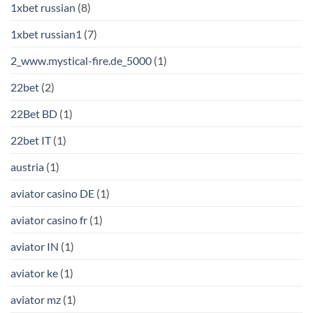
1xbet russian
(8)
1xbet russian1
(7)
2_www.mystical-fire.de_5000
(1)
22bet
(2)
22Bet BD
(1)
22bet IT
(1)
austria
(1)
aviator casino DE
(1)
aviator casino fr
(1)
aviator IN
(1)
aviator ke
(1)
aviator mz
(1)