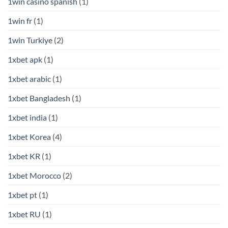
1win casino spanish
(1)
1win fr
(1)
1win Turkiye
(2)
1xbet apk
(1)
1xbet arabic
(1)
1xbet Bangladesh
(1)
1xbet india
(1)
1xbet Korea
(4)
1xbet KR
(1)
1xbet Morocco
(2)
1xbet pt
(1)
1xbet RU
(1)