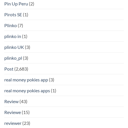
Pin Up Peru
(2)
Pirots SE
(1)
Plinko
(7)
plinko in
(1)
plinko UK
(3)
plinko_pl
(3)
Post
(2,683)
real money pokies app
(3)
real money pokies apps
(1)
Review
(43)
Reviewe
(15)
reviewer
(23)