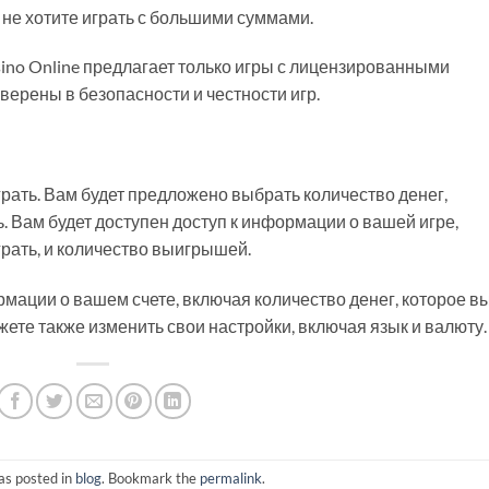
 не хотите играть с большими суммами.
sino Online предлагает только игры с лицензированными
ерены в безопасности и честности игр.
рать. Вам будет предложено выбрать количество денег,
ть. Вам будет доступен доступ к информации о вашей игре,
грать, и количество выигрышей.
рмации о вашем счете, включая количество денег, которое в
ете также изменить свои настройки, включая язык и валюту.
as posted in
blog
. Bookmark the
permalink
.