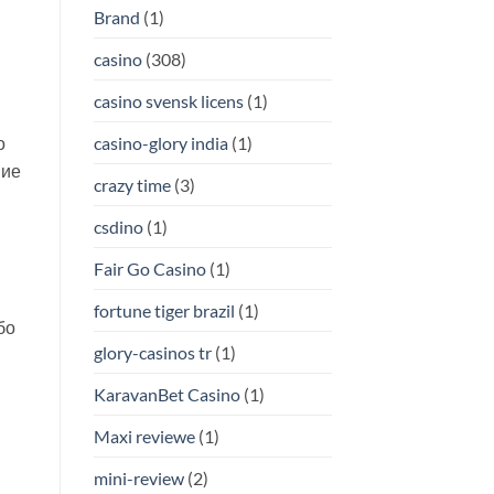
Brand
(1)
casino
(308)
casino svensk licens
(1)
casino-glory india
(1)
о
ние
crazy time
(3)
csdino
(1)
Fair Go Casino
(1)
fortune tiger brazil
(1)
бо
glory-casinos tr
(1)
KaravanBet Casino
(1)
Maxi reviewe
(1)
mini-review
(2)