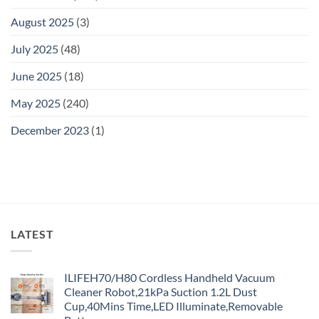
August 2025
(3)
July 2025
(48)
June 2025
(18)
May 2025
(240)
December 2023
(1)
LATEST
ILIFEH70/H80 Cordless Handheld Vacuum
Cleaner Robot,21kPa Suction 1.2L Dust
Cup,40Mins Time,LED Illuminate,Removable