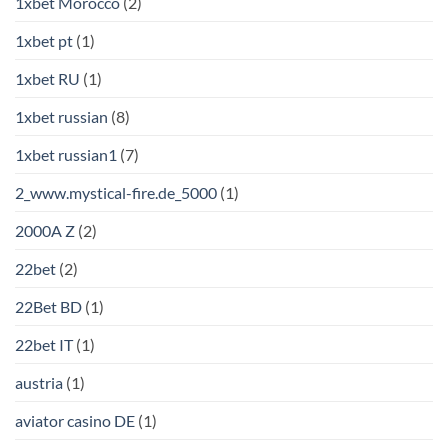
1xbet Morocco
(2)
1xbet pt
(1)
1xbet RU
(1)
1xbet russian
(8)
1xbet russian1
(7)
2_www.mystical-fire.de_5000
(1)
2000A Z
(2)
22bet
(2)
22Bet BD
(1)
22bet IT
(1)
austria
(1)
aviator casino DE
(1)