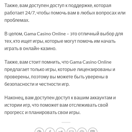
Также, вам доступен доступ к поддержке, которая
работает 24/7, чтобы помочь вам в любых вопросах или
проблемах.
В целом, Gama Casino Online – это отличный выбор для
тех, кто ищет игры, которые могут помочь им начать
играть в онлайн-казино.
Также, вам стоит помнить, что Gama Casino Online
предлагает только игры, которые лицензированы и
проверены, поэтому вы можете быть уверены в
безопасности и честности игр.
Наконец, вам доступен доступ к вашим аккаунтам и
истории игр, что поможет вам отслеживать свой
прогресс и планировать свои игры.