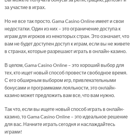
за участие в играх.
Но не все так просто. Gama Casino Online имеет и свои
недостатки. Один из них – это ограничение доступа к
играм для игроков из некоторых стран. Это означает, что
вам не будет доступен доступ к играм, если вы не живете
в странах, которые разрешают играть в онлайн-казино.
В целом, Gama Casino Online – это хороший выбор для
тех, кто ищет новый способ провести свободное время.
С его обширным выбором игр, привлекательными
бонусами и программами лояльности, это онлайн-
казино может предложить вам все, что вам нужно.
Так что, если вы ищете новый способ играть в онлайн-
казино, то Gama Casino Online – это идеальное решение
для вас. Начните играть сегодня и наслаждайтесь
играми!