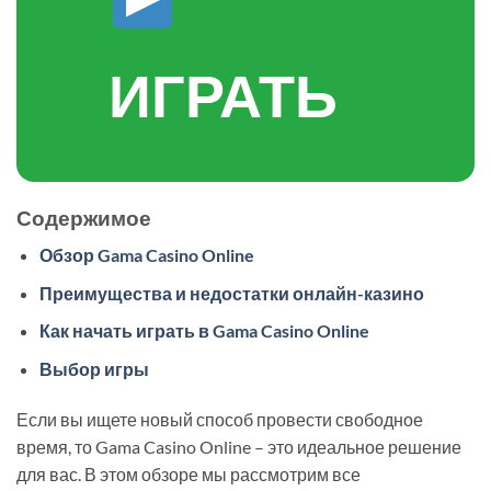
ИГРАТЬ
Содержимое
Обзор Gama Casino Online
Преимущества и недостатки онлайн-казино
Как начать играть в Gama Casino Online
Выбор игры
Если вы ищете новый способ провести свободное
время, то Gama Casino Online – это идеальное решение
для вас. В этом обзоре мы рассмотрим все