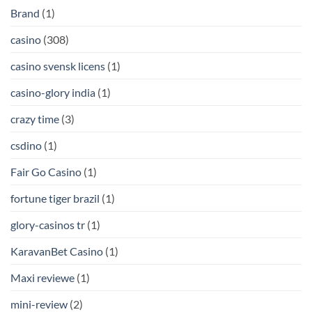
Brand
(1)
casino
(308)
casino svensk licens
(1)
casino-glory india
(1)
crazy time
(3)
csdino
(1)
Fair Go Casino
(1)
fortune tiger brazil
(1)
glory-casinos tr
(1)
KaravanBet Casino
(1)
Maxi reviewe
(1)
mini-review
(2)