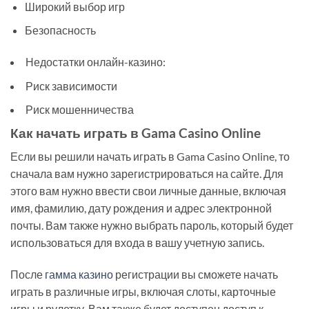
Широкий выбор игр
Безопасность
Недостатки онлайн-казино:
Риск зависимости
Риск мошенничества
Как начать играть в Gama Casino Online
Если вы решили начать играть в Gama Casino Online, то
сначала вам нужно зарегистрироваться на сайте. Для
этого вам нужно ввести свои личные данные, включая
имя, фамилию, дату рождения и адрес электронной
почты. Вам также нужно выбрать пароль, который будет
использоваться для входа в вашу учетную запись.
После
гамма казино
регистрации вы сможете начать
играть в различные игры, включая слоты, карточные
игры и рулетку. Вам также будет доступен доступ к