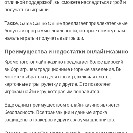
отличной поддержкой, вы сможете насладиться игрой и
получать выигрыши.
Также, Gama Casino Online предлагает привлекательные
бонусы и программы лояльности, которые помогут вам
начать играть и получать выигрыши.
Преимущества и недостатки онлайн-казино
Кроме того, онлайн-казино предлагает более широкий
выбор игр, чем традиционные игорные заведения. Вы
можете выбрать из десятков игр, включая слоты,
карточные игры, рулетку и другие. Это позволяет
игрокам найти игру, которая им понравится.
Еще одним преимуществом онлайн-казино является
безопасность. Все транзакции и данные игрока
защищены от хакеров и других злоумышленников.