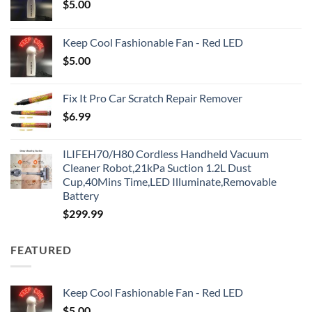
$
5.00
Keep Cool Fashionable Fan - Red LED
$
5.00
Fix It Pro Car Scratch Repair Remover
$
6.99
ILIFEH70/H80 Cordless Handheld Vacuum
Cleaner Robot,21kPa Suction 1.2L Dust
Cup,40Mins Time,LED Illuminate,Removable
Battery
$
299.99
FEATURED
Keep Cool Fashionable Fan - Red LED
$
5.00