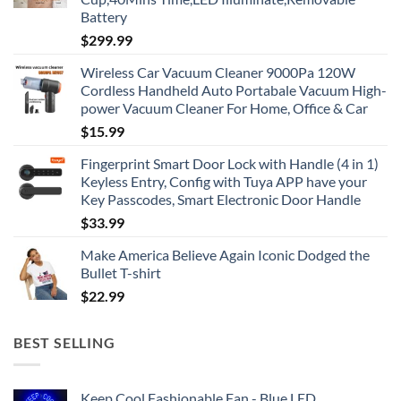
Battery
$
299.99
Wireless Car Vacuum Cleaner 9000Pa 120W
Cordless Handheld Auto Portabale Vacuum High-
power Vacuum Cleaner For Home, Office & Car
$
15.99
Fingerprint Smart Door Lock with Handle (4 in 1)
Keyless Entry, Config with Tuya APP have your
Key Passcodes, Smart Electronic Door Handle
$
33.99
Make America Believe Again Iconic Dodged the
Bullet T-shirt
$
22.99
BEST SELLING
Keep Cool Fashionable Fan - Blue LED