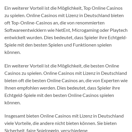
Ein weiterer Vorteil ist die Möglichkeit, Top Online Casinos
zu spielen. Online Casinos mit Lizenz in Deutschland bieten
oft Top-Online-Casinos an, die von renommierten
Softwareentwicklern wie NetEnt, Microgaming oder Playtech
entwickelt wurden. Dies bedeutet, dass Spieler ihre Echtgeld-
Spiele mit den besten Spielen und Funktionen spielen
können.
Ein weiterer Vorteil ist die Möglichkeit, die besten Online
Casinos zu spielen. Online Casinos mit Lizenz in Deutschland
bieten oft die besten Online Casinos an, die von Experten wie
Ihnen empfohlen werden. Dies bedeutet, dass Spieler ihre
Echtgeld-Spiele mit den besten Online Casinos spielen
können.
Insgesamt bieten Online Casinos mit Lizenz in Deutschland
viele Vorteile, die andere nicht bieten können. Sie bieten
Sicherheit, faire Spielregeln, verschiedene