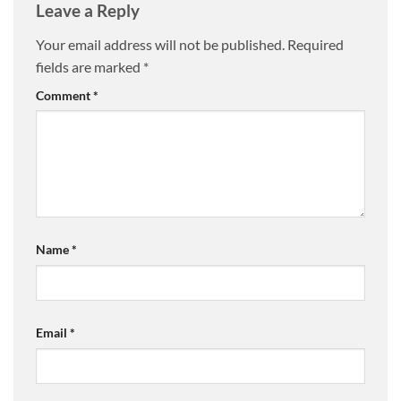
Leave a Reply
Your email address will not be published.
Required
fields are marked
*
Comment
*
Name
*
Email
*