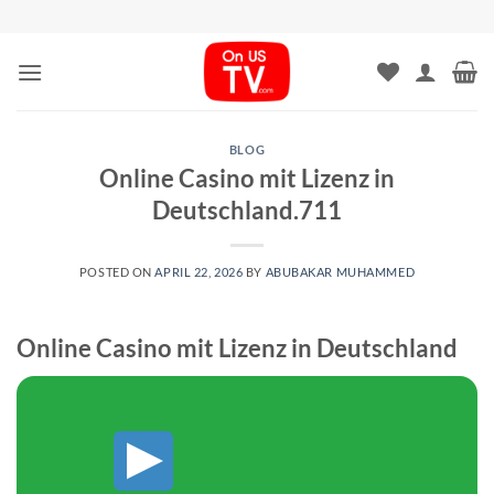
Skip
to
content
BLOG
Online Casino mit Lizenz in
Deutschland.711
POSTED ON
APRIL 22, 2026
BY
ABUBAKAR MUHAMMED
Online Casino mit Lizenz in Deutschland