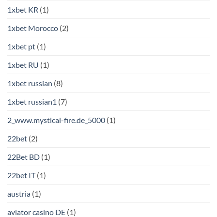
1xbet KR
(1)
1xbet Morocco
(2)
1xbet pt
(1)
1xbet RU
(1)
1xbet russian
(8)
1xbet russian1
(7)
2_www.mystical-fire.de_5000
(1)
22bet
(2)
22Bet BD
(1)
22bet IT
(1)
austria
(1)
aviator casino DE
(1)