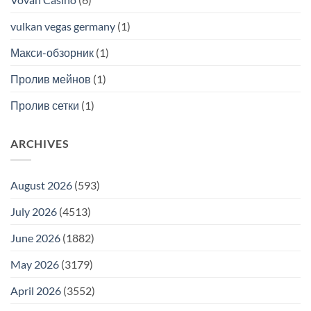
vulkan vegas germany
(1)
Макси-обзорник
(1)
Пролив мейнов
(1)
Пролив сетки
(1)
ARCHIVES
August 2026
(593)
July 2026
(4513)
June 2026
(1882)
May 2026
(3179)
April 2026
(3552)