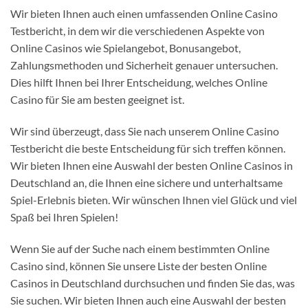
Wir bieten Ihnen auch einen umfassenden Online Casino
Testbericht, in dem wir die verschiedenen Aspekte von
Online Casinos wie Spielangebot, Bonusangebot,
Zahlungsmethoden und Sicherheit genauer untersuchen.
Dies hilft Ihnen bei Ihrer Entscheidung, welches Online
Casino für Sie am besten geeignet ist.
Wir sind überzeugt, dass Sie nach unserem Online Casino
Testbericht die beste Entscheidung für sich treffen können.
Wir bieten Ihnen eine Auswahl der besten Online Casinos in
Deutschland an, die Ihnen eine sichere und unterhaltsame
Spiel-Erlebnis bieten. Wir wünschen Ihnen viel Glück und viel
Spaß bei Ihren Spielen!
Wenn Sie auf der Suche nach einem bestimmten Online
Casino sind, können Sie unsere Liste der besten Online
Casinos in Deutschland durchsuchen und finden Sie das, was
Sie suchen. Wir bieten Ihnen auch eine Auswahl der besten