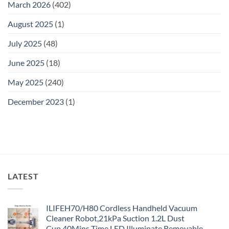
March 2026
(402)
August 2025
(1)
July 2025
(48)
June 2025
(18)
May 2025
(240)
December 2023
(1)
LATEST
ILIFEH70/H80 Cordless Handheld Vacuum
Cleaner Robot,21kPa Suction 1.2L Dust
Cup,40Mins Time,LED Illuminate,Removable