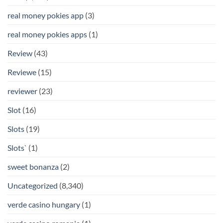
real money pokies app
(3)
real money pokies apps
(1)
Review
(43)
Reviewe
(15)
reviewer
(23)
Slot
(16)
Slots
(19)
Slots`
(1)
sweet bonanza
(2)
Uncategorized
(8,340)
verde casino hungary
(1)