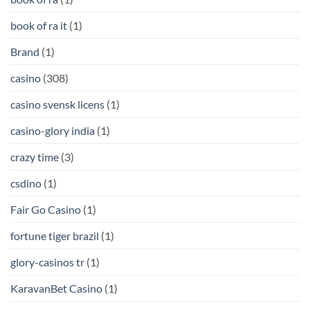
book of ra it
(1)
Brand
(1)
casino
(308)
casino svensk licens
(1)
casino-glory india
(1)
crazy time
(3)
csdino
(1)
Fair Go Casino
(1)
fortune tiger brazil
(1)
glory-casinos tr
(1)
KaravanBet Casino
(1)