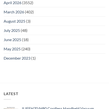
April 2026
(3552)
March 2026
(402)
August 2025
(3)
July 2025
(48)
June 2025
(18)
May 2025
(240)
December 2023
(1)
LATEST
ILIFEH70/H80 Cordless Handheld Vacuum