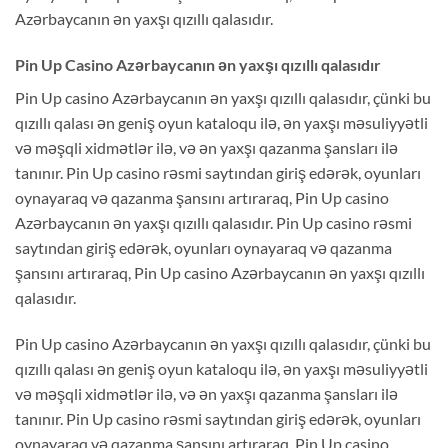
Azərbaycanın ən yaxşı qızıllı qalasıdır.
Pin Up Casino Azərbaycanın ən yaxşı qızıllı qalasıdır
Pin Up casino Azərbaycanın ən yaxşı qızıllı qalasıdır, çünki bu
qızıllı qalası ən geniş oyun kataloqu ilə, ən yaxşı məsuliyyətli
və məşqli xidmətlər ilə, və ən yaxşı qazanma şansları ilə
tanınır. Pin Up casino rəsmi saytından giriş edərək, oyunları
oynayaraq və qazanma şansını artıraraq, Pin Up casino
Azərbaycanın ən yaxşı qızıllı qalasıdır. Pin Up casino rəsmi
saytından giriş edərək, oyunları oynayaraq və qazanma
şansını artıraraq, Pin Up casino Azərbaycanın ən yaxşı qızıllı
qalasıdır.
Pin Up casino Azərbaycanın ən yaxşı qızıllı qalasıdır, çünki bu
qızıllı qalası ən geniş oyun kataloqu ilə, ən yaxşı məsuliyyətli
və məşqli xidmətlər ilə, və ən yaxşı qazanma şansları ilə
tanınır. Pin Up casino rəsmi saytından giriş edərək, oyunları
oynayaraq və qazanma şansını artıraraq, Pin Up casino