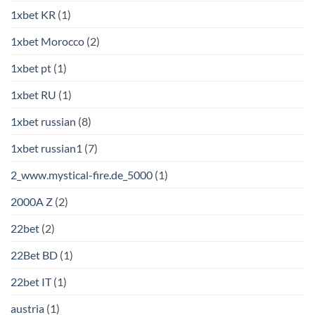
1xbet KR
(1)
1xbet Morocco
(2)
1xbet pt
(1)
1xbet RU
(1)
1xbet russian
(8)
1xbet russian1
(7)
2_www.mystical-fire.de_5000
(1)
2000A Z
(2)
22bet
(2)
22Bet BD
(1)
22bet IT
(1)
austria
(1)