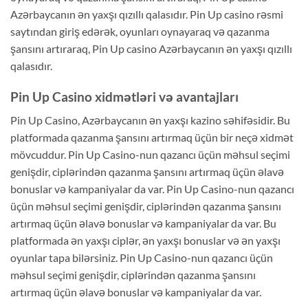
Azərbaycanın ən yaxşı qızıllı qalasıdır. Pin Up casino rəsmi
saytından giriş edərək, oyunları oynayaraq və qazanma
şansını artıraraq, Pin Up casino Azərbaycanın ən yaxşı qızıllı
qalasıdır.
Pin Up Casino xidmətləri və avantajları
Pin Up Casino, Azərbaycanın ən yaxşı kazino səhifəsidir. Bu
platformada qazanma şansını artırmaq üçün bir neçə xidmət
mövcuddur. Pin Up Casino-nun qazancı üçün məhsul seçimi
genişdir, ciplərindən qazanma şansını artırmaq üçün əlavə
bonuslar və kampaniyalar da var. Pin Up Casino-nun qazancı
üçün məhsul seçimi genişdir, ciplərindən qazanma şansını
artırmaq üçün əlavə bonuslar və kampaniyalar da var. Bu
platformada ən yaxşı ciplər, ən yaxşı bonuslar və ən yaxşı
oyunlar tapa bilərsiniz. Pin Up Casino-nun qazancı üçün
məhsul seçimi genişdir, ciplərindən qazanma şansını
artırmaq üçün əlavə bonuslar və kampaniyalar da var.