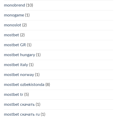
monobrend
(10)
monogame
(1)
monoslot
(2)
mostbet
(2)
mostbet GR
(1)
mostbet hungary
(1)
mostbet italy
(1)
mostbet norway
(1)
mostbet ozbekistonda
(8)
mostbet tr
(5)
mostbet скачать
(1)
mostbet скачать ru
(1)