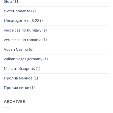
Slots`
(1)
sweet bonanza
(2)
Uncategorized
(8,289)
verde casino hungary
(1)
verde casino romania
(1)
Vovan Casino
(6)
vulkan vegas germany
(1)
Макси-обзорник
(1)
Пролив мейнов
(1)
Пролив сетки
(1)
ARCHIVES