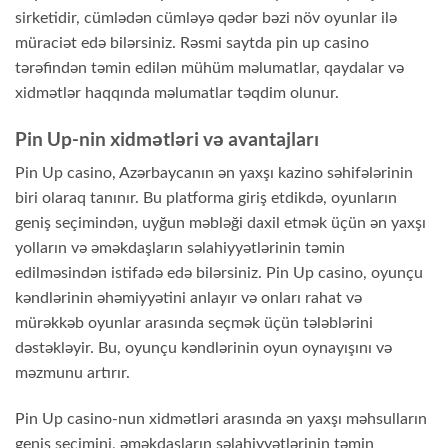
sirketidir, cümlədən cümləyə qədər bəzi növ oyunlar ilə
müraciət edə bilərsiniz. Rəsmi saytda pin up casino
tərəfindən təmin edilən mühüm məlumatlar, qaydalar və
xidmətlər haqqında məlumatlar təqdim olunur.
Pin Up-nin xidmətləri və avantajları
Pin Up casino, Azərbaycanın ən yaxşı kazino səhifələrinin
biri olaraq tanınır. Bu platforma giriş etdikdə, oyunların
geniş seçimindən, uyğun məbləği daxil etmək üçün ən yaxşı
yolların və əməkdaşların səlahiyyətlərinin təmin
edilməsindən istifadə edə bilərsiniz. Pin Up casino, oyunçu
kəndlərinin əhəmiyyətini anlayır və onları rahat və
mürəkkəb oyunlar arasında seçmək üçün tələblərini
dəstəkləyir. Bu, oyunçu kəndlərinin oyun oynayışını və
məzmunu artırır.
Pin Up casino-nun xidmətləri arasında ən yaxşı məhsulların
geniş seçimini, əməkdaşların səlahiyyətlərinin təmin