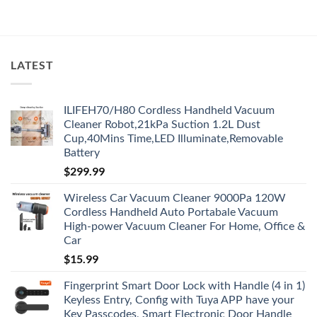
LATEST
ILIFEH70/H80 Cordless Handheld Vacuum
Cleaner Robot,21kPa Suction 1.2L Dust
Cup,40Mins Time,LED Illuminate,Removable
Battery
$
299.99
Wireless Car Vacuum Cleaner 9000Pa 120W
Cordless Handheld Auto Portabale Vacuum
High-power Vacuum Cleaner For Home, Office &
Car
$
15.99
Fingerprint Smart Door Lock with Handle (4 in 1)
Keyless Entry, Config with Tuya APP have your
Key Passcodes, Smart Electronic Door Handle