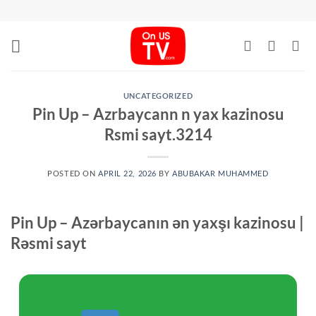
Skip
to
content
UNCATEGORIZED
Pin Up – Azrbaycann n yax kazinosu
Rsmi sayt.3214
POSTED ON
APRIL 22, 2026
BY
ABUBAKAR MUHAMMED
Pin Up – Azərbaycanın ən yaxşı kazinosu |
Rəsmi sayt