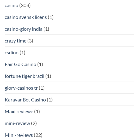
casino
(308)
casino svensk licens
(1)
casino-glory india
(1)
crazy time
(3)
csdino
(1)
Fair Go Casino
(1)
fortune tiger brazil
(1)
glory-casinos tr
(1)
KaravanBet Casino
(1)
Maxi reviewe
(1)
mini-review
(2)
Mini-reviews
(22)