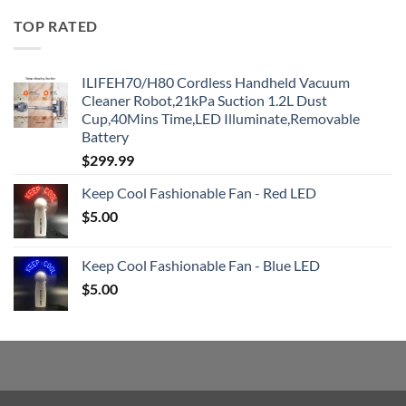
TOP RATED
ILIFEH70/H80 Cordless Handheld Vacuum
Cleaner Robot,21kPa Suction 1.2L Dust
Cup,40Mins Time,LED Illuminate,Removable
Battery
$
299.99
Keep Cool Fashionable Fan - Red LED
$
5.00
Keep Cool Fashionable Fan - Blue LED
$
5.00