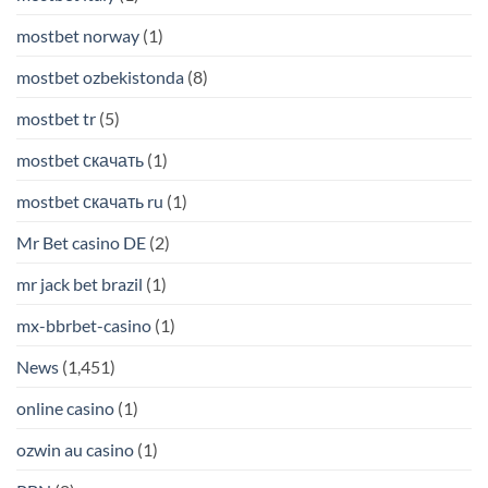
mostbet norway
(1)
mostbet ozbekistonda
(8)
mostbet tr
(5)
mostbet скачать
(1)
mostbet скачать ru
(1)
Mr Bet casino DE
(2)
mr jack bet brazil
(1)
mx-bbrbet-casino
(1)
News
(1,451)
online casino
(1)
ozwin au casino
(1)