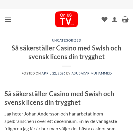
Skip
to
content
UNCATEGORIZED
Så säkerställer Casino med Swish och
svensk licens din trygghet
POSTED ON
APRIL 22, 2026
BY
ABUBAKAR MUHAMMED
Så säkerställer Casino med Swish och
svensk licens din trygghet
Jag heter Johan Andersson och har arbetat inom
spelbranschen i över ett decennium. En av de vanligaste
frågorna jag får är hur man väljer det bästa casinot som