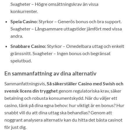
Svagheter – Högre omsättningskrav än vissa
konkurrenter.
Spela Casino:
Styrkor – Generös bonus och bra support.
Svagheter – Långsammare uttagstider jämfört med vissa
andra.
Snabbare Casino:
Styrkor – Omedelbara uttag och enkelt
gränssnitt. Svagheter – Ingen bonus och begränsat
spelutbud.
En sammanfattning av dina alternativ
Sammanfattningsvis,
Så säkerställer Casino med Swish och
svensk licens din trygghet
genom regulatoriska krav, säker
betalning och robusta konsumentskydd. När du väljer ett
casino, tänk på dina egna behov: hur viktigt är en bonus? Hur
snabbt vill du att dina uttag ska behandlas? Genom att
noggrant analysera alternativ kan du hitta det bästa casinot
för just dig.