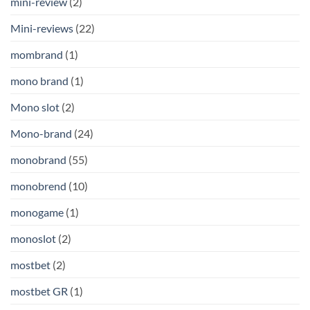
mini-review
(2)
Mini-reviews
(22)
mombrand
(1)
mono brand
(1)
Mono slot
(2)
Mono-brand
(24)
monobrand
(55)
monobrend
(10)
monogame
(1)
monoslot
(2)
mostbet
(2)
mostbet GR
(1)