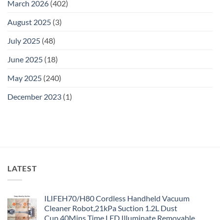
March 2026
(402)
August 2025
(3)
July 2025
(48)
June 2025
(18)
May 2025
(240)
December 2023
(1)
LATEST
ILIFEH70/H80 Cordless Handheld Vacuum
Cleaner Robot,21kPa Suction 1.2L Dust
Cup,40Mins Time,LED Illuminate,Removable