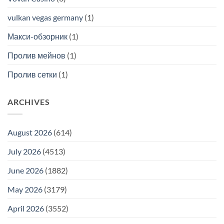
vulkan vegas germany
(1)
Макси-обзорник
(1)
Пролив мейнов
(1)
Пролив сетки
(1)
ARCHIVES
August 2026
(614)
July 2026
(4513)
June 2026
(1882)
May 2026
(3179)
April 2026
(3552)