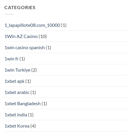
CATEGORIES
1_lapapillote08.com_10000
(1)
1Win AZ Casino
(10)
1win casino spanish
(1)
1win fr
(1)
1win Turkiye
(2)
1xbet apk
(1)
1xbet arabic
(1)
1xbet Bangladesh
(1)
1xbet india
(1)
1xbet Korea
(4)