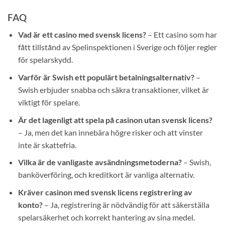
FAQ
Vad är ett casino med svensk licens?
– Ett casino som har
fått tillstånd av Spelinspektionen i Sverige och följer regler
för spelarskydd.
Varför är Swish ett populärt betalningsalternativ?
–
Swish erbjuder snabba och säkra transaktioner, vilket är
viktigt för spelare.
Är det lagenligt att spela på casinon utan svensk licens?
– Ja, men det kan innebära högre risker och att vinster
inte är skattefria.
Vilka är de vanligaste avsändningsmetoderna?
– Swish,
banköverföring, och kreditkort är vanliga alternativ.
Kräver casinon med svensk licens registrering av
konto?
– Ja, registrering är nödvändig för att säkerställa
spelarsäkerhet och korrekt hantering av sina medel.