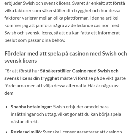
erbjuder Swish och svensk licens. Svaret är enkelt: att förstå
vilka faktorer som säkerställer din trygghet och hur dessa
faktorer varierar mellan olika plattformar. I denna artikel
kommer jag att jämföra några av de ledande casinon med
Swish och svensk licens, så att du kan fatta ett informerat
beslut som passar dina behov.
Fördelar med att spela på casinon med Swish och
svensk licens
För att förstå hur
Så säkerställer Casino med Swish och
svensk licens din trygghet
måste vi först se på de viktigaste
fördelarna med att välja dessa alternativ. Här är några av
dem:
Snabba betalningar:
Swish erbjuder omedelbara
insättningar och uttag, vilket gör att du kan börja spela
nästan direkt.
Reglerad miljö:
Svenska licenser garanterar att casinon