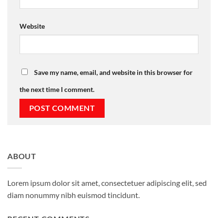
Website
Save my name, email, and website in this browser for
the next time I comment.
ABOUT
Lorem ipsum dolor sit amet, consectetuer adipiscing elit, sed
diam nonummy nibh euismod tincidunt.