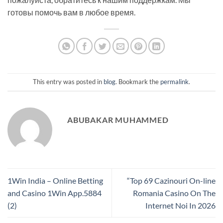
готовы помочь вам в любое время.
This entry was posted in
blog
. Bookmark the
permalink
.
ABUBAKAR MUHAMMED
1Win India – Online Betting
“Top 69 Cazinouri On-line
and Casino 1Win App.5884
Romania Casino On The
(2)
Internet Noi In 2026