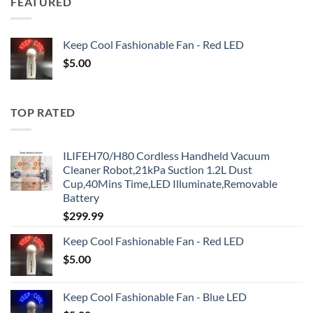
FEATURED
Keep Cool Fashionable Fan - Red LED
$
5.00
TOP RATED
ILIFEH70/H80 Cordless Handheld Vacuum
Cleaner Robot,21kPa Suction 1.2L Dust
Cup,40Mins Time,LED Illuminate,Removable
Battery
$
299.99
Keep Cool Fashionable Fan - Red LED
$
5.00
Keep Cool Fashionable Fan - Blue LED