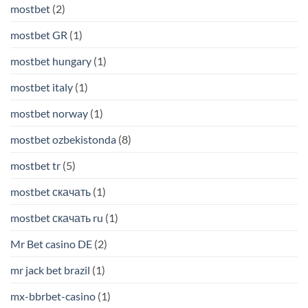
mostbet
(2)
mostbet GR
(1)
mostbet hungary
(1)
mostbet italy
(1)
mostbet norway
(1)
mostbet ozbekistonda
(8)
mostbet tr
(5)
mostbet скачать
(1)
mostbet скачать ru
(1)
Mr Bet casino DE
(2)
mr jack bet brazil
(1)
mx-bbrbet-casino
(1)