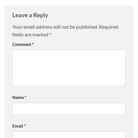
Leave a Reply
Your email address will not be published.
Required
fields are marked
*
Comment
*
Name
*
Email
*