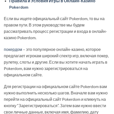
Правила и Условия Игры в Онлайн-Казино
Pokerdom
Если вы ищете официальный сайт Pokerdom, то вы на
правом пути. В этом руководстве мы будем
рассматривать процесс регистрации и входа в онлайн-
казино Pokerdom.
покердом
– это популярное онлайн-казино, которое
предлагает игрокам широкий спектр игр, включая покер,
рулетку, слоты и другие. Если вы хотите начать играть в
Pokerdom, вам нужно зарегистрироваться на
официальном сайте.
Для регистрации на официальном сайте Pokerdom вам
нужно выполнить несколько шагов. Вначале вам нужно
перейти на официальный сайт Pokerdom и кликнуть на
кнопку “Зарегистрироваться”. Затем вам нужно ввести
свои личные данные, включая имя, фамилию, дату