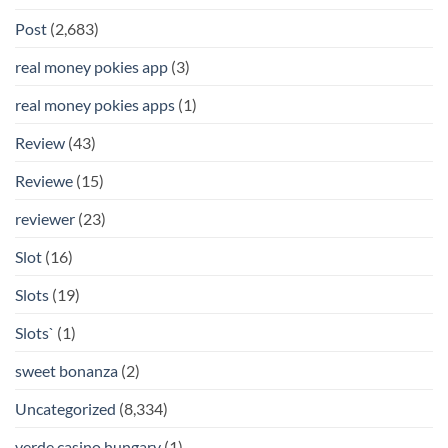
Post
(2,683)
real money pokies app
(3)
real money pokies apps
(1)
Review
(43)
Reviewe
(15)
reviewer
(23)
Slot
(16)
Slots
(19)
Slots`
(1)
sweet bonanza
(2)
Uncategorized
(8,334)
verde casino hungary
(1)