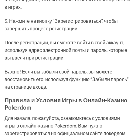
в играх.
5. Нажмите на кнопку “Зарегистрироваться”, чтобы
завершить процесс регистрации.
После регистрации, вы сможете войти в свой аккаунт,
используя адрес электронной почты и пароль, которые
вы ввели при регистрации.
Важно! Если вы забыли свой пароль, вы можете
восстановить его, используя функцию “Забыли пароль”
на странице входа.
Правила и Условия Игры в Онлайн-Казино
Pokerdom
Для начала, пожалуйста, ознакомьтесь с условиями
игры в онлайн-казино Pokerdom. Вам нужно
зарегистрироваться на официальном сайте покердом