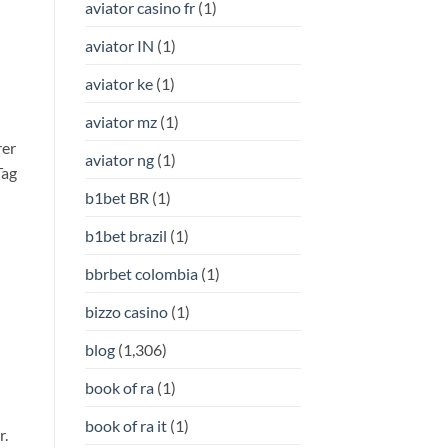
aviator casino fr
(1)
aviator IN
(1)
aviator ke
(1)
aviator mz
(1)
rer
aviator ng
(1)
Tag
b1bet BR
(1)
b1bet brazil
(1)
bbrbet colombia
(1)
bizzo casino
(1)
blog
(1,306)
book of ra
(1)
book of ra it
(1)
r.