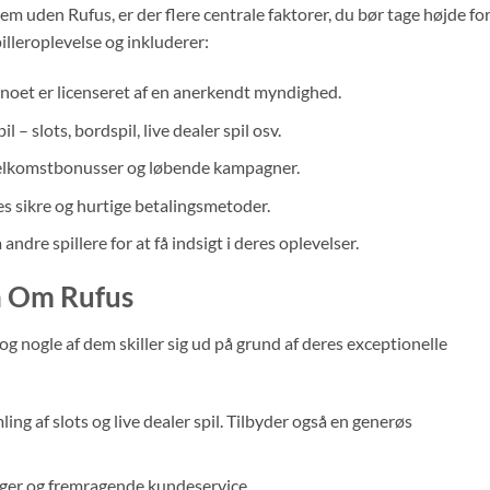
m uden Rufus, er der flere centrale faktorer, du bør tage højde for
illeroplevelse og inkluderer:
inoet er licenseret af en anerkendt myndighed.
– slots, bordspil, live dealer spil osv.
lkomstbonusser og løbende kampagner.
es sikre og hurtige betalingsmetoder.
ndre spillere for at få indsigt i deres oplevelser.
n Om Rufus
og nogle af dem skiller sig ud på grund af deres exceptionelle
ng af slots og live dealer spil. Tilbyder også en generøs
ger og fremragende kundeservice.