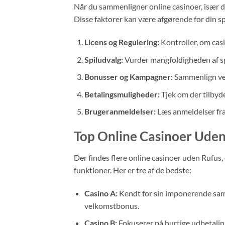
Når du sammenligner online casinoer, især de
Disse faktorer kan være afgørende for din sp
Licens og Regulering:
Kontroller, om cas
Spiludvalg:
Vurder mangfoldigheden af spil 
Bonusser og Kampagner:
Sammenlign ve
Betalingsmuligheder:
Tjek om der tilbyd
Brugeranmeldelser:
Læs anmeldelser fra a
Top Online Casinoer Ude
Der findes flere online casinoer uden Rufus, 
funktioner. Her er tre af de bedste:
Casino A:
Kendt for sin imponerende samli
velkomstbonus.
Casino B:
Fokuserer på hurtige udbetalin