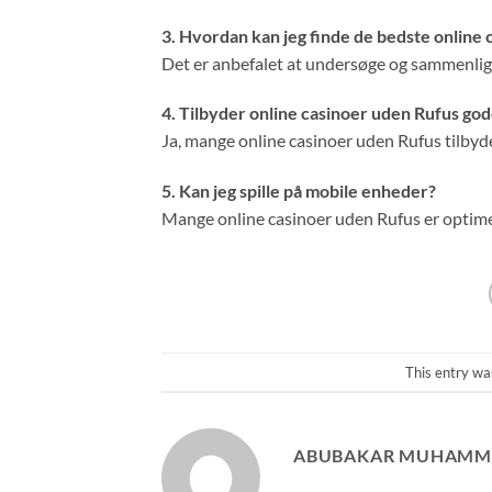
3. Hvordan kan jeg finde de bedste online
Det er anbefalet at undersøge og sammenlign
4. Tilbyder online casinoer uden Rufus go
Ja, mange online casinoer uden Rufus tilbyde
5. Kan jeg spille på mobile enheder?
Mange online casinoer uden Rufus er optimere
This entry wa
ABUBAKAR MUHAMM