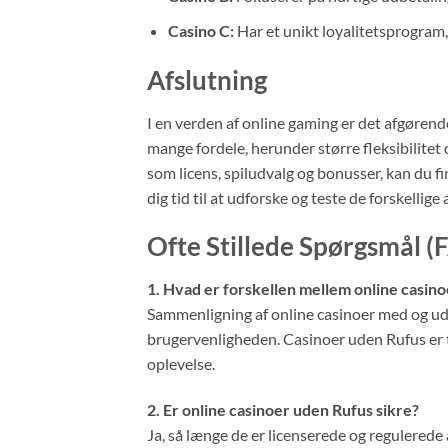
Casino C:
Har et unikt loyalitetsprogram,
Afslutning
I en verden af online gaming er det afgørend
mange fordele, herunder større fleksibilite
som licens, spiludvalg og bonusser, kan du f
dig tid til at udforske og teste de forskellig
Ofte Stillede Spørgsmål (
1. Hvad er forskellen mellem online casin
Sammenligning af online casinoer med og u
brugervenligheden. Casinoer uden Rufus er 
oplevelse.
2. Er online casinoer uden Rufus sikre?
Ja, så længe de er licenserede og regulerede 