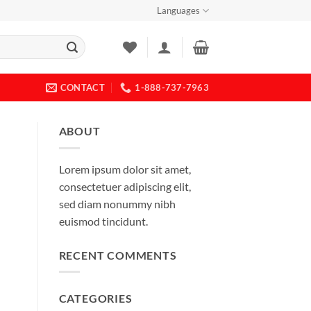
Languages
CONTACT
1-888-737-7963
ABOUT
Lorem ipsum dolor sit amet,
consectetuer adipiscing elit,
sed diam nonummy nibh
euismod tincidunt.
RECENT COMMENTS
CATEGORIES