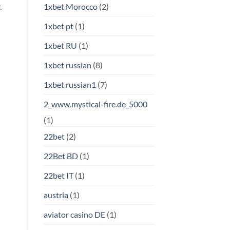
1xbet Morocco
(2)
.
1xbet pt
(1)
1xbet RU
(1)
1xbet russian
(8)
1xbet russian1
(7)
2_www.mystical-fire.de_5000
(1)
22bet
(2)
22Bet BD
(1)
22bet IT
(1)
austria
(1)
aviator casino DE
(1)