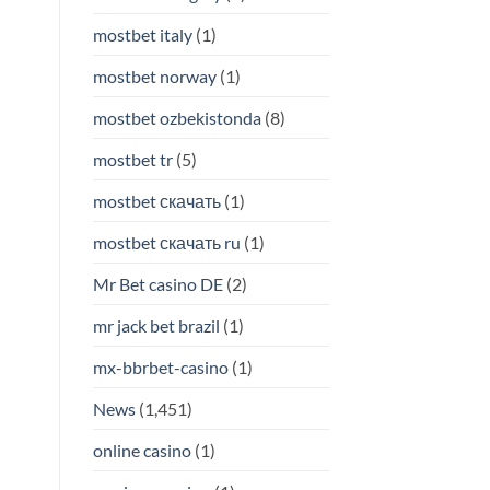
mostbet italy
(1)
mostbet norway
(1)
mostbet ozbekistonda
(8)
mostbet tr
(5)
mostbet скачать
(1)
mostbet скачать ru
(1)
Mr Bet casino DE
(2)
mr jack bet brazil
(1)
mx-bbrbet-casino
(1)
News
(1,451)
online casino
(1)