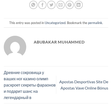
This entry was posted in
Uncategorized
. Bookmark the
permalink
.
ABUBAKAR MUHAMMED
Древние сокровища у
ваших ног казино олимп
Apostas Desportivas Site De
раскроет секреты фараонов
Apostas Vave Online Bónus
и подарит шанс на
легендарный в