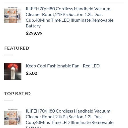
ILIFEH70/H80 Cordless Handheld Vacuum
Cleaner Robot,21kPa Suction 1.2L Dust
Cup,40Mins Time,LED Illuminate,Removable
Battery
$
299.99
FEATURED
Keep Cool Fashionable Fan - Red LED
$
5.00
TOP RATED
ILIFEH70/H80 Cordless Handheld Vacuum
Cleaner Robot,21kPa Suction 1.2L Dust
Cup,40Mins Time,LED Illuminate,Removable
Battery