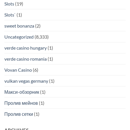
Slots
(19)
Slots`
(1)
sweet bonanza
(2)
Uncategorized
(8,333)
verde casino hungary
(1)
verde casino romania
(1)
Vovan Casino
(6)
vulkan vegas germany
(1)
Макси-обзорник
(1)
Пролив мейнов
(1)
Пролив сетки
(1)
ARCHIVES