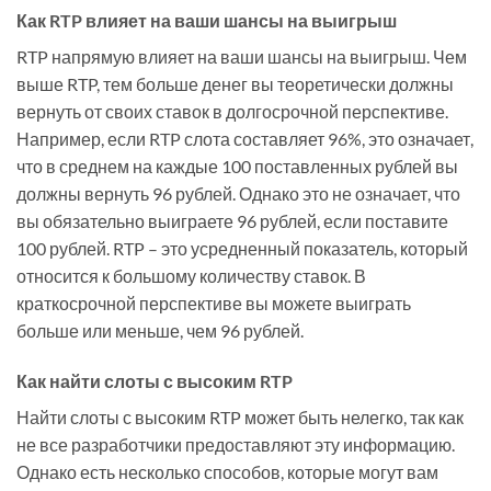
Как RTP влияет на ваши шансы на выигрыш
RTP напрямую влияет на ваши шансы на выигрыш. Чем
выше RTP, тем больше денег вы теоретически должны
вернуть от своих ставок в долгосрочной перспективе.
Например, если RTP слота составляет 96%, это означает,
что в среднем на каждые 100 поставленных рублей вы
должны вернуть 96 рублей. Однако это не означает, что
вы обязательно выиграете 96 рублей, если поставите
100 рублей. RTP – это усредненный показатель, который
относится к большому количеству ставок. В
краткосрочной перспективе вы можете выиграть
больше или меньше, чем 96 рублей.
Как найти слоты с высоким RTP
Найти слоты с высоким RTP может быть нелегко, так как
не все разработчики предоставляют эту информацию.
Однако есть несколько способов, которые могут вам