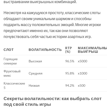
выстраивании выигрышных комбинаций.
Несмотря на кажущуюся простоту, классические слоты
обладают своим уникальным шармом и способны
подарить массу положительных эмоций. Многие игроки
предпочитают именно их, так как они позволяют
почувствовать себя частью истории азартных игр.
RTP
МАКСИМАЛЬН
СЛОТ
ВОЛАТИЛЬНОСТЬ
(%)
ВЫИГРЫШ
Горящие
Высокая
96.5%
x5000
семерки
Фруктовый
Средняя
95.8%
x1000
микс
Классические
Низкая
94.2%
x500
5
Секреты волатильности: как выбрать слот
под свой стиль игры