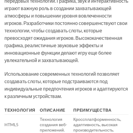
передовых технологий. Графика, звук и интерактивность
играют важную роль в создании захватывающей
атмосферы и повышении уровня вовлеченности
игроков. Разработчики постоянно совершенствуют свои
технологии, чтобы создавать слоты, которые
превосходят ожидания игроков. Высококачественная
графика, реалистичные звуковые эффекты и
инновационные функции делают игру еще более
увлекательной и захватывающей.
Использование современных технологий позволяет
создавать слоты, которые подстраиваются под
индивидуальные предпочтения игроков и адаптируются
к различным устройствам.
ТЕХНОЛОГИЯ
ОПИСАНИЕ
ПРЕИМУЩЕСТВА
Технология
Кроссплатформенность,
HTML5
создания веб-
адаптивность, высокая
приложений.
производительность.