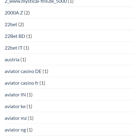
2_www.mystical-fire.de_5000
(1)
2000A Z
(2)
22bet
(2)
22Bet BD
(1)
22bet IT
(1)
austria
(1)
aviator casino DE
(1)
aviator casino fr
(1)
aviator IN
(1)
aviator ke
(1)
aviator mz
(1)
aviator ng
(1)