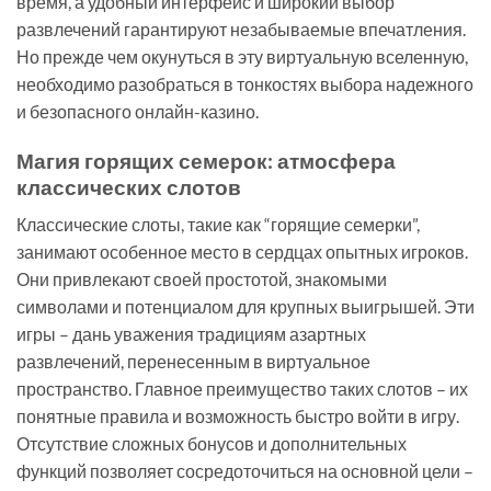
время, а удобный интерфейс и широкий выбор
развлечений гарантируют незабываемые впечатления.
Но прежде чем окунуться в эту виртуальную вселенную,
необходимо разобраться в тонкостях выбора надежного
и безопасного онлайн-казино.
Магия горящих семерок: атмосфера
классических слотов
Классические слоты, такие как “горящие семерки”,
занимают особенное место в сердцах опытных игроков.
Они привлекают своей простотой, знакомыми
символами и потенциалом для крупных выигрышей. Эти
игры – дань уважения традициям азартных
развлечений, перенесенным в виртуальное
пространство. Главное преимущество таких слотов – их
понятные правила и возможность быстро войти в игру.
Отсутствие сложных бонусов и дополнительных
функций позволяет сосредоточиться на основной цели –