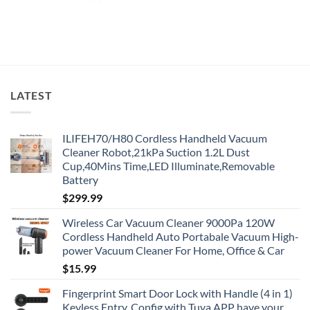
LATEST
ILIFEH70/H80 Cordless Handheld Vacuum
Cleaner Robot,21kPa Suction 1.2L Dust
Cup,40Mins Time,LED Illuminate,Removable
Battery
$
299.99
Wireless Car Vacuum Cleaner 9000Pa 120W
Cordless Handheld Auto Portabale Vacuum High-
power Vacuum Cleaner For Home, Office & Car
$
15.99
Fingerprint Smart Door Lock with Handle (4 in 1)
Keyless Entry, Config with Tuya APP have your