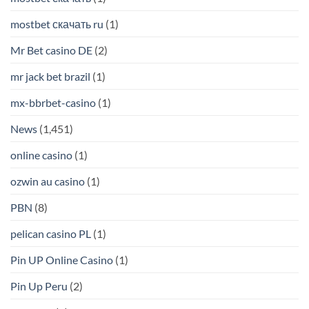
mostbet скачать ru
(1)
Mr Bet casino DE
(2)
mr jack bet brazil
(1)
mx-bbrbet-casino
(1)
News
(1,451)
online casino
(1)
ozwin au casino
(1)
PBN
(8)
pelican casino PL
(1)
Pin UP Online Casino
(1)
Pin Up Peru
(2)