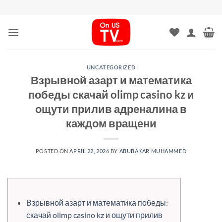
Skip
to
content
UNCATEGORIZED
Взрывной азарт и математика
победы скачай olimp casino kz и
ощути прилив адреналина в
каждом вращени
POSTED ON
APRIL 22, 2026
BY
ABUBAKAR MUHAMMED
Взрывной азарт и математика победы:
скачай olimp casino kz и ощути прилив