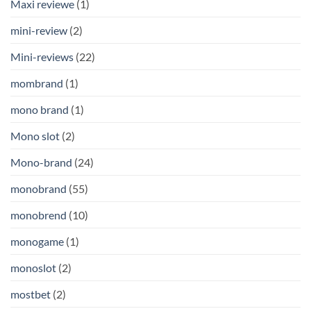
Maxi reviewe
(1)
mini-review
(2)
Mini-reviews
(22)
mombrand
(1)
mono brand
(1)
Mono slot
(2)
Mono-brand
(24)
monobrand
(55)
monobrend
(10)
monogame
(1)
monoslot
(2)
mostbet
(2)