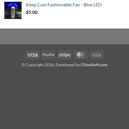
Keep Cool Fashionable Fan - Blue LED
$
5.00
Visa
PayPal
Stripe
MasterCard
Cash
On
© Copyright 2026. Developed by
ClimeSoft.com
Delivery