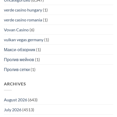
verde casino hungary
(1)
verde casino romania
(1)
Vovan Casino
(6)
vulkan vegas germany
(1)
Макси-обзорник
(1)
Пролив мейнов
(1)
Пролив сетки
(1)
ARCHIVES
August 2026
(643)
July 2026
(4513)