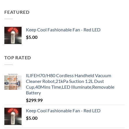
FEATURED
Keep Cool Fashionable Fan - Red LED
$
5.00
TOP RATED
ILIFEH70/H80 Cordless Handheld Vacuum
Cleaner Robot,21kPa Suction 1.2L Dust
Cup,40Mins Time,LED Illuminate,Removable
Battery
$
299.99
Keep Cool Fashionable Fan - Red LED
$
5.00