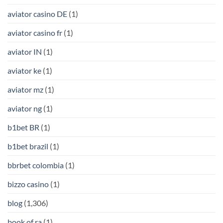
aviator casino DE
(1)
aviator casino fr
(1)
aviator IN
(1)
aviator ke
(1)
aviator mz
(1)
aviator ng
(1)
b1bet BR
(1)
b1bet brazil
(1)
bbrbet colombia
(1)
bizzo casino
(1)
blog
(1,306)
book of ra
(1)