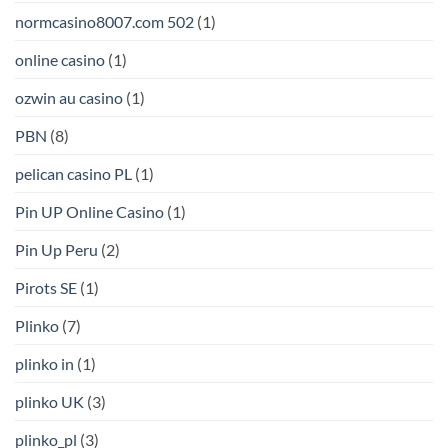
normcasino8007.com 502
(1)
online casino
(1)
ozwin au casino
(1)
PBN
(8)
pelican casino PL
(1)
Pin UP Online Casino
(1)
Pin Up Peru
(2)
Pirots SE
(1)
Plinko
(7)
plinko in
(1)
plinko UK
(3)
plinko_pl
(3)