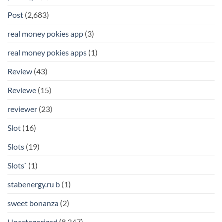
Post
(2,683)
real money pokies app
(3)
real money pokies apps
(1)
Review
(43)
Reviewe
(15)
reviewer
(23)
Slot
(16)
Slots
(19)
Slots`
(1)
stabenergy.ru b
(1)
sweet bonanza
(2)
Uncategorized
(8,347)