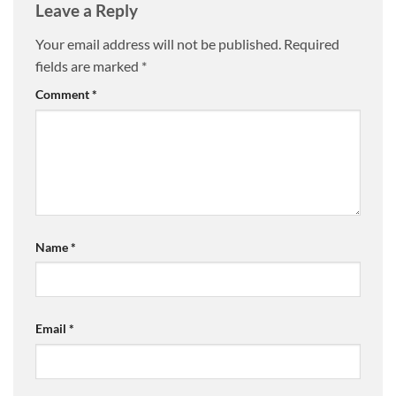
Leave a Reply
Your email address will not be published.
Required
fields are marked
*
Comment
*
Name
*
Email
*