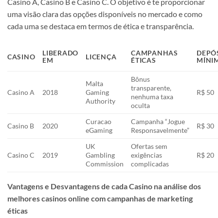
Casino A, Casino B e Casino C. O objetivo é te proporcionar
uma visão clara das opções disponíveis no mercado e como
cada uma se destaca em termos de ética e transparência.
LIBERADO
CAMPANHAS
DEPÓ
CASINO
LICENÇA
EM
ÉTICAS
MÍNI
Bônus
Malta
transparente,
Casino A
2018
Gaming
R$ 50
nenhuma taxa
Authority
oculta
Curacao
Campanha “Jogue
Casino B
2020
R$ 30
eGaming
Responsavelmente”
UK
Ofertas sem
Casino C
2019
Gambling
exigências
R$ 20
Commission
complicadas
Vantagens e Desvantagens de cada Casino na análise dos
melhores casinos online com campanhas de marketing
éticas