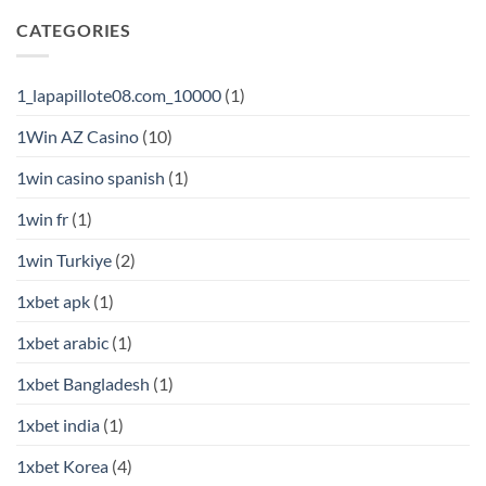
CATEGORIES
1_lapapillote08.com_10000
(1)
1Win AZ Casino
(10)
1win casino spanish
(1)
1win fr
(1)
1win Turkiye
(2)
1xbet apk
(1)
1xbet arabic
(1)
1xbet Bangladesh
(1)
1xbet india
(1)
1xbet Korea
(4)