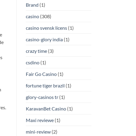
Brand
(1)
casino
(308)
casino svensk licens
(1)
de
casino-glory india
(1)
de
crazy time
(3)
es
csdino
(1)
Fair Go Casino
(1)
fortune tiger brazil
(1)
n
glory-casinos tr
(1)
es.
KaravanBet Casino
(1)
Maxi reviewe
(1)
mini-review
(2)