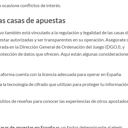
o ocasione conflictos de interés.
as casas de apuestas
vo también está vinculado a la regulación y legalidad de las casas 
star autorizadas y ser transparentes en su operación. Asegúrate 
strada en la Dirección General de Ordenación del Juego (DGOJ), y
rotección de datos que ofrecen. Aquí están algunas consideracion
ataforma cuenta con la licencia adecuada para operar en España.
a la tecnología de cifrado que utilizan para proteger tu informació
sitios de reseñas para conocer las experiencias de otros apostador
casas de apuestas en España
es un factor determinante al elegir