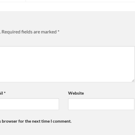
.
Required fields are marked
*
il
*
Website
s browser for the next time I comment.