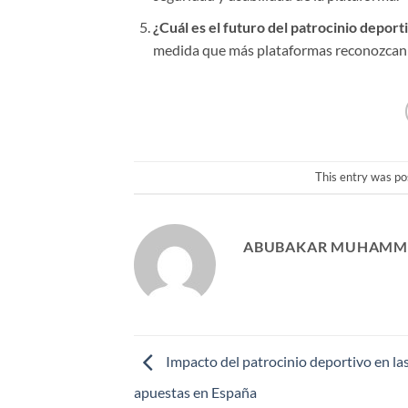
¿Cuál es el futuro del patrocinio deport
medida que más plataformas reconozcan l
This entry was po
ABUBAKAR MUHAMM
Impacto del patrocinio deportivo en las
apuestas en España