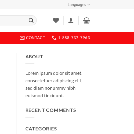
Languages
CONTACT
1-888-737-7963
ABOUT
Lorem ipsum dolor sit amet,
consectetuer adipiscing elit,
sed diam nonummy nibh
euismod tincidunt.
RECENT COMMENTS
CATEGORIES