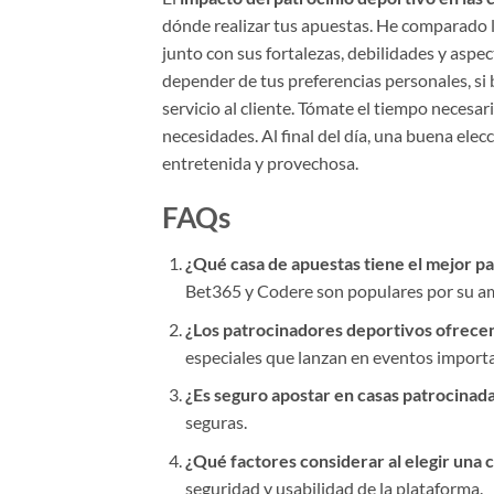
dónde realizar tus apuestas. He comparado la
junto con sus fortalezas, debilidades y aspe
depender de tus preferencias personales, si 
servicio al cliente. Tómate el tiempo necesar
necesidades. Al final del día, una buena el
entretenida y provechosa.
FAQs
¿Qué casa de apuestas tiene el mejor p
Bet365 y Codere son populares por su am
¿Los patrocinadores deportivos ofrece
especiales que lanzan en eventos import
¿Es seguro apostar en casas patrocinad
seguras.
¿Qué factores considerar al elegir una 
seguridad y usabilidad de la plataforma.