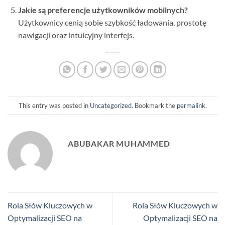
Jakie są preferencje użytkowników mobilnych?
Użytkownicy cenią sobie szybkość ładowania, prostotę
nawigacji oraz intuicyjny interfejs.
This entry was posted in
Uncategorized
. Bookmark the
permalink
.
ABUBAKAR MUHAMMED
Rola Słów Kluczowych w
Rola Słów Kluczowych w
Optymalizacji SEO na
Optymalizacji SEO na