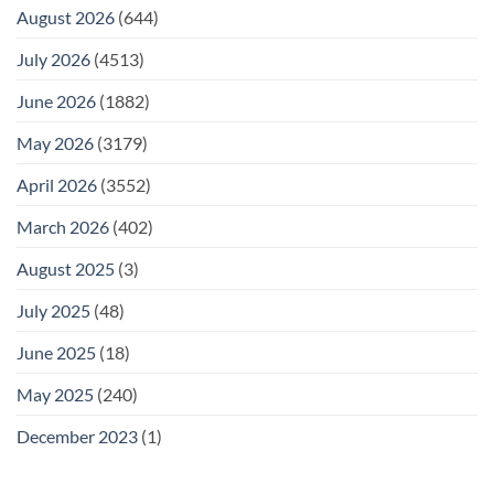
August 2026
(644)
July 2026
(4513)
June 2026
(1882)
May 2026
(3179)
April 2026
(3552)
March 2026
(402)
August 2025
(3)
July 2025
(48)
June 2025
(18)
May 2025
(240)
December 2023
(1)