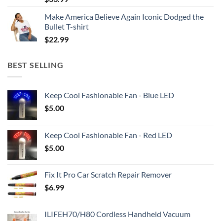
Make America Believe Again Iconic Dodged the
Bullet T-shirt
$
22.99
BEST SELLING
Keep Cool Fashionable Fan - Blue LED
$
5.00
Keep Cool Fashionable Fan - Red LED
$
5.00
Fix It Pro Car Scratch Repair Remover
$
6.99
ILIFEH70/H80 Cordless Handheld Vacuum