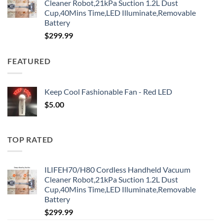
Cleaner Robot,21kPa Suction 1.2L Dust
Cup,40Mins Time,LED Illuminate,Removable
Battery
$
299.99
FEATURED
Keep Cool Fashionable Fan - Red LED
$
5.00
TOP RATED
ILIFEH70/H80 Cordless Handheld Vacuum
Cleaner Robot,21kPa Suction 1.2L Dust
Cup,40Mins Time,LED Illuminate,Removable
Battery
$
299.99