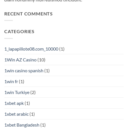
RECENT COMMENTS
CATEGORIES
1_lapapillote08.com_10000
(1)
1Win AZ Casino
(10)
1win casino spanish
(1)
1win fr
(1)
1win Turkiye
(2)
1xbet apk
(1)
1xbet arabic
(1)
1xbet Bangladesh
(1)