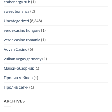
stabenergy.ru b
(1)
sweet bonanza
(2)
Uncategorized
(8,348)
verde casino hungary
(1)
verde casino romania
(1)
Vovan Casino
(6)
vulkan vegas germany
(1)
Макси-обзорник
(1)
Пролив мейнов
(1)
Пролив сетки
(1)
ARCHIVES