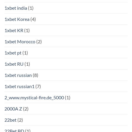
1xbet india
(1)
1xbet Korea
(4)
1xbet KR
(1)
1xbet Morocco
(2)
1xbet pt
(1)
1xbet RU
(1)
1xbet russian
(8)
1xbet russian1
(7)
2_www.mystical-fire.de_5000
(1)
2000A Z
(2)
22bet
(2)
22Bet BD
(1)