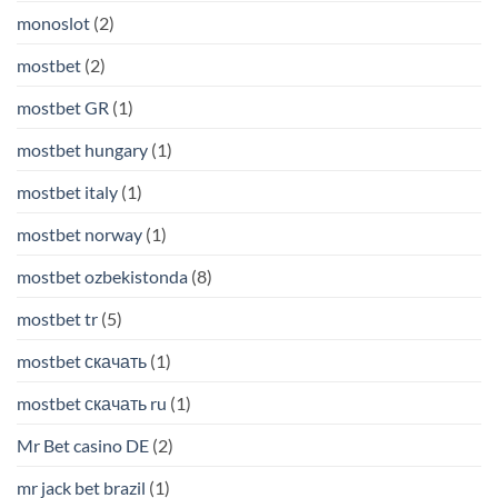
monoslot
(2)
mostbet
(2)
mostbet GR
(1)
mostbet hungary
(1)
mostbet italy
(1)
mostbet norway
(1)
mostbet ozbekistonda
(8)
mostbet tr
(5)
mostbet скачать
(1)
mostbet скачать ru
(1)
Mr Bet casino DE
(2)
mr jack bet brazil
(1)