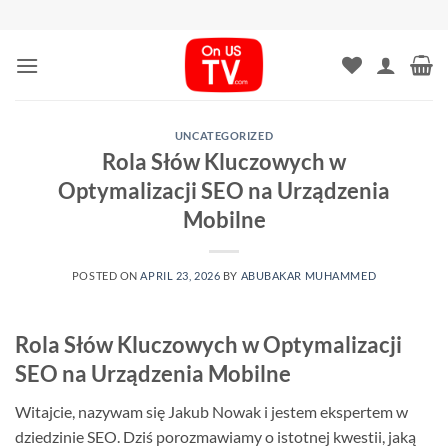
Skip
to
content
UNCATEGORIZED
Rola Słów Kluczowych w
Optymalizacji SEO na Urządzenia
Mobilne
POSTED ON
APRIL 23, 2026
BY
ABUBAKAR MUHAMMED
Rola Słów Kluczowych w Optymalizacji
SEO na Urządzenia Mobilne
Witajcie, nazywam się Jakub Nowak i jestem ekspertem w
dziedzinie SEO. Dziś porozmawiamy o istotnej kwestii, jaką