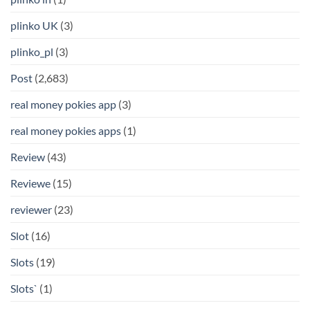
plinko UK
(3)
plinko_pl
(3)
Post
(2,683)
real money pokies app
(3)
real money pokies apps
(1)
Review
(43)
Reviewe
(15)
reviewer
(23)
Slot
(16)
Slots
(19)
Slots`
(1)