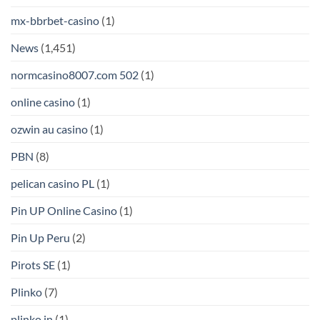
mx-bbrbet-casino
(1)
News
(1,451)
normcasino8007.com 502
(1)
online casino
(1)
ozwin au casino
(1)
PBN
(8)
pelican casino PL
(1)
Pin UP Online Casino
(1)
Pin Up Peru
(2)
Pirots SE
(1)
Plinko
(7)
plinko in
(1)