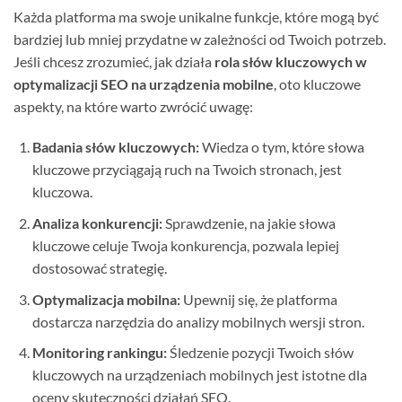
Każda platforma ma swoje unikalne funkcje, które mogą być
bardziej lub mniej przydatne w zależności od Twoich potrzeb.
Jeśli chcesz zrozumieć, jak działa
rola słów kluczowych w
optymalizacji SEO na urządzenia mobilne
, oto kluczowe
aspekty, na które warto zwrócić uwagę:
Badania słów kluczowych:
Wiedza o tym, które słowa
kluczowe przyciągają ruch na Twoich stronach, jest
kluczowa.
Analiza konkurencji:
Sprawdzenie, na jakie słowa
kluczowe celuje Twoja konkurencja, pozwala lepiej
dostosować strategię.
Optymalizacja mobilna:
Upewnij się, że platforma
dostarcza narzędzia do analizy mobilnych wersji stron.
Monitoring rankingu:
Śledzenie pozycji Twoich słów
kluczowych na urządzeniach mobilnych jest istotne dla
oceny skuteczności działań SEO.