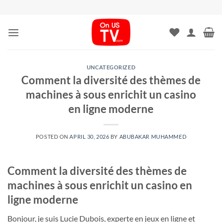
Skip
to
content
UNCATEGORIZED
Comment la diversité des thèmes de
machines à sous enrichit un casino
en ligne moderne
POSTED ON
APRIL 30, 2026
BY
ABUBAKAR MUHAMMED
Comment la diversité des thèmes de
machines à sous enrichit un casino en
ligne moderne
Bonjour, je suis Lucie Dubois, experte en jeux en ligne et