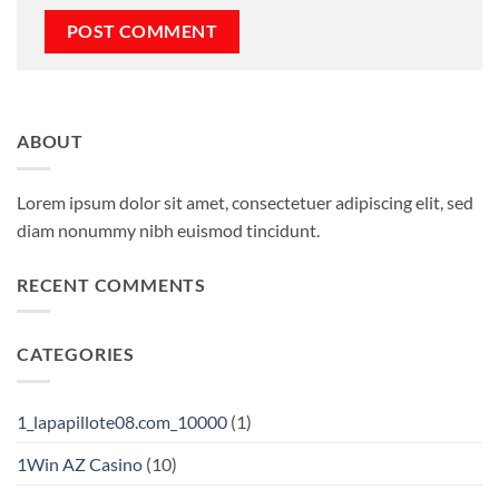
ABOUT
Lorem ipsum dolor sit amet, consectetuer adipiscing elit, sed
diam nonummy nibh euismod tincidunt.
RECENT COMMENTS
CATEGORIES
1_lapapillote08.com_10000
(1)
1Win AZ Casino
(10)