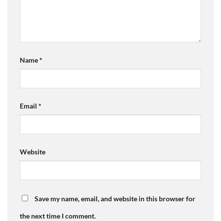
Name
*
Email
*
Website
Save my name, email, and website in this browser for
the next time I comment.