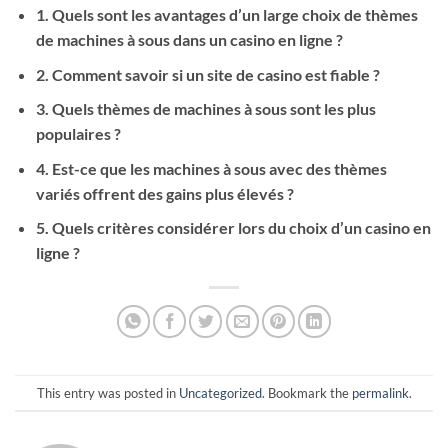
1. Quels sont les avantages d’un large choix de thèmes
de machines à sous dans un casino en ligne ?
2. Comment savoir si un site de casino est fiable ?
3. Quels thèmes de machines à sous sont les plus
populaires ?
4. Est-ce que les machines à sous avec des thèmes
variés offrent des gains plus élevés ?
5. Quels critères considérer lors du choix d’un casino en
ligne ?
This entry was posted in
Uncategorized
. Bookmark the
permalink
.