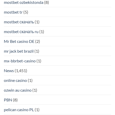
mostbet ozbekistonda
(8)
mostbet tr
(5)
mostbet скачать
(1)
mostbet скачать ru
(1)
Mr Bet casino DE
(2)
mr jack bet brazil
(1)
mx-bbrbet-casino
(1)
News
(1,451)
online casino
(1)
ozwin au casino
(1)
PBN
(8)
pelican casino PL
(1)