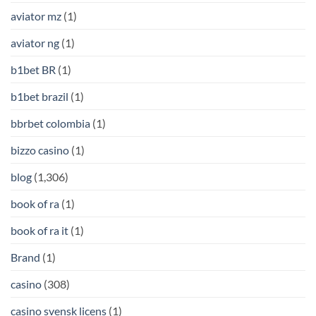
aviator mz
(1)
aviator ng
(1)
b1bet BR
(1)
b1bet brazil
(1)
bbrbet colombia
(1)
bizzo casino
(1)
blog
(1,306)
book of ra
(1)
book of ra it
(1)
Brand
(1)
casino
(308)
casino svensk licens
(1)