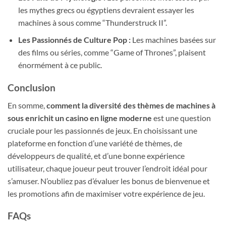
les mythes grecs ou égyptiens devraient essayer les
machines à sous comme “Thunderstruck II”.
Les Passionnés de Culture Pop :
Les machines basées sur
des films ou séries, comme “Game of Thrones”, plaisent
énormément à ce public.
Conclusion
En somme,
comment la diversité des thèmes de machines à
sous enrichit un casino en ligne moderne
est une question
cruciale pour les passionnés de jeux. En choisissant une
plateforme en fonction d’une variété de thèmes, de
développeurs de qualité, et d’une bonne expérience
utilisateur, chaque joueur peut trouver l’endroit idéal pour
s’amuser. N’oubliez pas d’évaluer les bonus de bienvenue et
les promotions afin de maximiser votre expérience de jeu.
FAQs