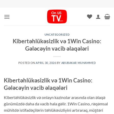
Skip
to
content
UNCATEGORIZED
Kibertəhlükəsizlik və 1Win Casino:
Gələcəyin vacib əlaqələri
POSTED ON
APRIL 30, 2026
BY
ABUBAKAR MUHAMMED
Kibertəhlükəsizlik və 1Win Casino:
Gələcəyin vacib əlaqələri
Kibertəhlükəsizlik və onlayn kazinolar arasında olan əlaqə
günümüzdə daha da vacib hala gəlir. 1Win Casino, rəqəmsal
mühitdə istifadəçilərin təhlükəsizliyini artıraraq, müştəri