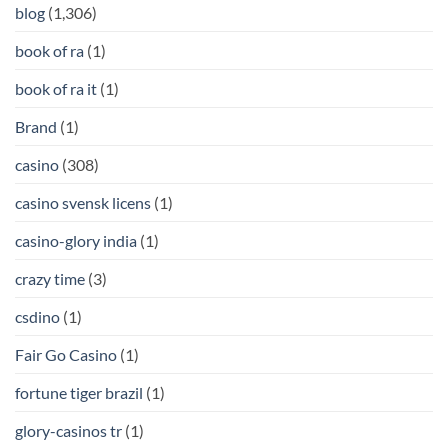
blog
(1,306)
book of ra
(1)
book of ra it
(1)
Brand
(1)
casino
(308)
casino svensk licens
(1)
casino-glory india
(1)
crazy time
(3)
csdino
(1)
Fair Go Casino
(1)
fortune tiger brazil
(1)
glory-casinos tr
(1)