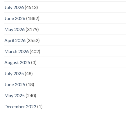
July 2026
(4513)
June 2026
(1882)
May 2026
(3179)
April 2026
(3552)
March 2026
(402)
August 2025
(3)
July 2025
(48)
June 2025
(18)
May 2025
(240)
December 2023
(1)