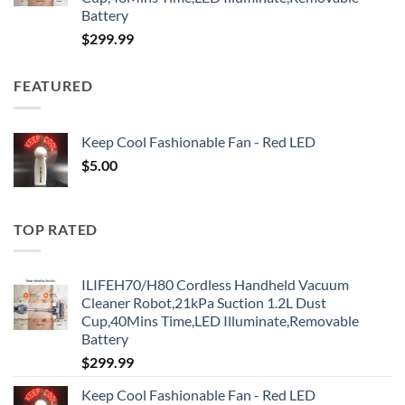
Battery
$
299.99
FEATURED
Keep Cool Fashionable Fan - Red LED
$
5.00
TOP RATED
ILIFEH70/H80 Cordless Handheld Vacuum
Cleaner Robot,21kPa Suction 1.2L Dust
Cup,40Mins Time,LED Illuminate,Removable
Battery
$
299.99
Keep Cool Fashionable Fan - Red LED