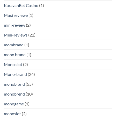
KaravanBet Casino
(1)
Maxi reviewe
(1)
mini-review
(2)
Mini-reviews
(22)
mombrand
(1)
mono brand
(1)
Mono slot
(2)
Mono-brand
(24)
monobrand
(55)
monobrend
(10)
monogame
(1)
monoslot
(2)