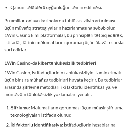
Qanuni tələblərə uyğunluğun təmin edilməsi.
Bu amillər, onlayn kazinolarda təhlükəsizliyin artırılması
üçün müvafiq strategiyaların hazırlanmasına səbəb olur.
1Win Casino kimi platformalar, bu prinsipləri tətbiq edərək,
istifadəçilərinin məlumatlarını qorumaq üçün əlavə resurslar
sərf edirlər.
1Win Casino-da kibertəhlükəsizlik tədbirləri
1Win Casino, istifadəçilərinin təhlükəsizliyini təmin etmək
üçün bir sıra mühafizə tədbirləri həyata keçirir. Bu tədbirlər
arasında şifrləmə metodları, iki faktorlu identifikasiya, və
müntəzəm təhlükəsizlik yoxlamaları yer alır:
Şifrləmə:
Məlumatların qorunması üçün müasir şifrləmə
texnologiyaları istifadə olunur.
İki faktorlu identifikasiya:
İstifadəçilərin hesablarına