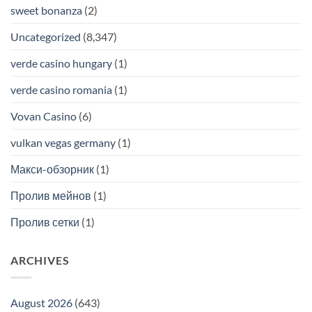
sweet bonanza
(2)
Uncategorized
(8,347)
verde casino hungary
(1)
verde casino romania
(1)
Vovan Casino
(6)
vulkan vegas germany
(1)
Макси-обзорник
(1)
Пролив мейнов
(1)
Пролив сетки
(1)
ARCHIVES
August 2026
(643)