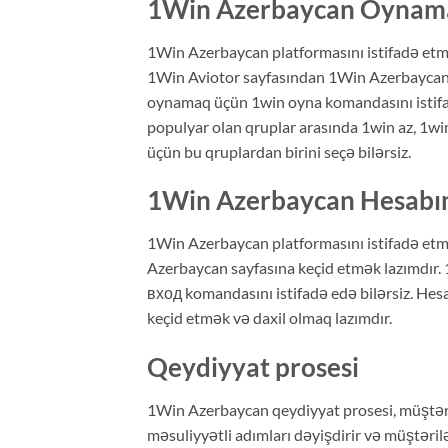
1Win Azerbaycan Oynam
1Win Azerbaycan platformasını istifadə etm
1Win Aviotor sayfasından 1Win Azerbaycan 
oynamaq üçün 1win oyna komandasını istifad
populyar olan qruplar arasında 1win az, 1wi
üçün bu qruplardan birini seçə bilərsiz.
1Win Azerbaycan Hesabın
1Win Azerbaycan platformasını istifadə etm
Azerbaycan sayfasına keçid etmək lazımdır.
вход komandasını istifadə edə bilərsiz. He
keçid etmək və daxil olmaq lazımdır.
Qeydiyyat prosesi
1Win Azerbaycan qeydiyyat prosesi, müştərilə
məsuliyyətli adımları dəyişdirir və müştəri