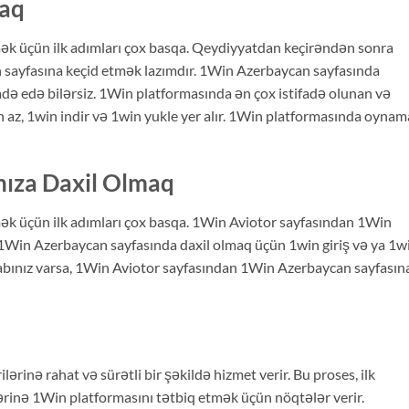
aq
ək üçün ilk adımları çox basqa. Qeydiyyatdan keçirəndən sonra
sayfasına keçid etmək lazımdır. 1Win Azerbaycan sayfasında
ə edə bilərsiz. 1Win platformasında ən çox istifadə olunan və
n az, 1win indir və 1win yukle yer alır. 1Win platformasında oyna
ıza Daxil Olmaq
ək üçün ilk adımları çox basqa. 1Win Aviotor sayfasından 1Win
 1Win Azerbaycan sayfasında daxil olmaq üçün 1win giriş və ya 1w
sabınız varsa, 1Win Aviotor sayfasından 1Win Azerbaycan sayfasın
rinə rahat və sürətli bir şəkildə hizmet verir. Bu proses, ilk
lərinə 1Win platformasını tətbiq etmək üçün nöqtələr verir.