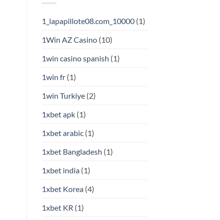
1_lapapillote08.com_10000
(1)
1Win AZ Casino
(10)
1win casino spanish
(1)
1win fr
(1)
1win Turkiye
(2)
1xbet apk
(1)
1xbet arabic
(1)
1xbet Bangladesh
(1)
1xbet india
(1)
1xbet Korea
(4)
1xbet KR
(1)