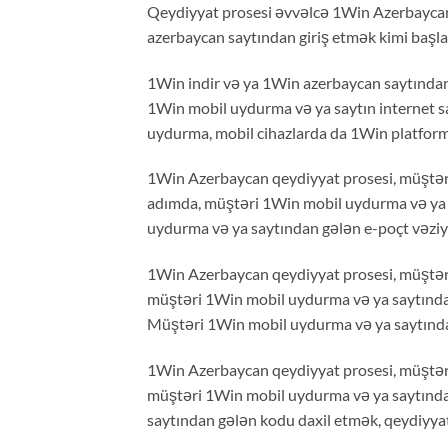
Qeydiyyat prosesi əvvəlcə 1Win Azerbaycan s
azerbaycan saytından giriş etmək kimi başlay
1Win indir və ya 1Win azerbaycan saytından 
1Win mobil uydurma və ya saytın internet s
uydurma, mobil cihazlarda da 1Win platforma
1Win Azerbaycan qeydiyyat prosesi, müştərin
adımda, müştəri 1Win mobil uydurma və ya s
uydurma və ya saytından gələn e-poçt vəziyyə
1Win Azerbaycan qeydiyyat prosesi, müştərin
müştəri 1Win mobil uydurma və ya saytından 
Müştəri 1Win mobil uydurma və ya saytından
1Win Azerbaycan qeydiyyat prosesi, müştəri
müştəri 1Win mobil uydurma və ya saytında
saytından gələn kodu daxil etmək, qeydiyyat 