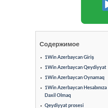
Содержимое
1Win Azerbaycan Giriş
1Win Azerbaycan Qeydiyyat
1Win Azerbaycan Oynamaq
1Win Azerbaycan Hesabınıza
Daxil Olmaq
Qeydiyyat prosesi