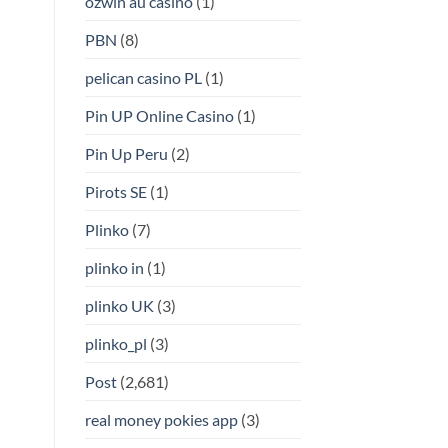
ozwin au casino
(1)
PBN
(8)
pelican casino PL
(1)
Pin UP Online Casino
(1)
Pin Up Peru
(2)
Pirots SE
(1)
Plinko
(7)
plinko in
(1)
plinko UK
(3)
plinko_pl
(3)
Post
(2,681)
real money pokies app
(3)