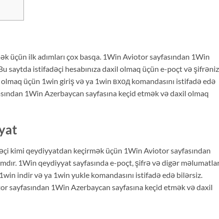
ək üçün ilk adımları çox basqa. 1Win Aviotor sayfasından 1Win
u saytda istifadəçi hesabınıza daxil olmaq üçün e-poçt və şifrəniz
 olmaq üçün 1win giriş və ya 1win вход komandasını istifadə edə
fasından 1Win Azerbaycan sayfasına keçid etmək və daxil olmaq
yat
dəçi kimi qeydiyyatdan keçirmək üçün 1Win Aviotor sayfasından
dır. 1Win qeydiyyat sayfasında e-poçt, şifrə və digər məlumatlar
1win indir və ya 1win yukle komandasını istifadə edə bilərsiz.
r sayfasından 1Win Azerbaycan sayfasına keçid etmək və daxil