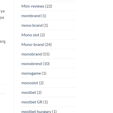
Mini-reviews
(22)
 ya
mombrand
(1)
 ya
mono brand
(1)
Mono slot
(2)
iriş
Mono-brand
(24)
monobrand
(55)
monobrend
(10)
monogame
(1)
monoslot
(2)
mostbet
(2)
mostbet GR
(1)
mostbet hungary
(1)