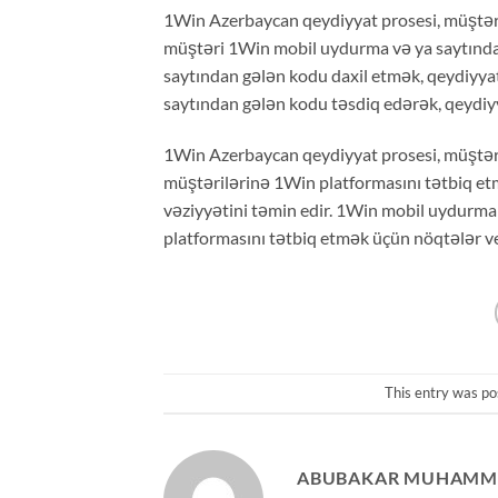
1Win Azerbaycan qeydiyyat prosesi, müştəri
müştəri 1Win mobil uydurma və ya saytında
saytından gələn kodu daxil etmək, qeydiyya
saytından gələn kodu təsdiq edərək, qeydiy
1Win Azerbaycan qeydiyyat prosesi, müştərilə
müştərilərinə 1Win platformasını tətbiq et
vəziyyətini təmin edir. 1Win mobil uydurma
platformasını tətbiq etmək üçün nöqtələr ve
This entry was po
ABUBAKAR MUHAMM