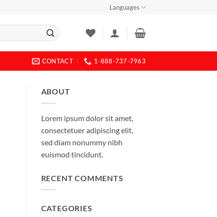
Languages
CONTACT
1-888-737-7963
ABOUT
Lorem ipsum dolor sit amet,
consectetuer adipiscing elit,
sed diam nonummy nibh
euismod tincidunt.
RECENT COMMENTS
CATEGORIES