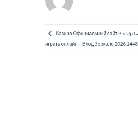
Казино Официальный сайт Pin Up C
играть онлайн – Вход Зеркало 2026.1448