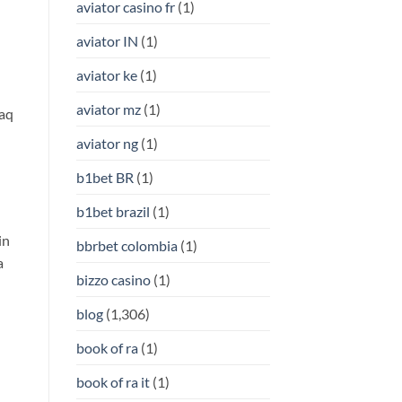
aviator casino fr
(1)
aviator IN
(1)
aviator ke
(1)
aviator mz
(1)
maq
aviator ng
(1)
b1bet BR
(1)
b1bet brazil
(1)
in
bbrbet colombia
(1)
a
bizzo casino
(1)
blog
(1,306)
book of ra
(1)
book of ra it
(1)