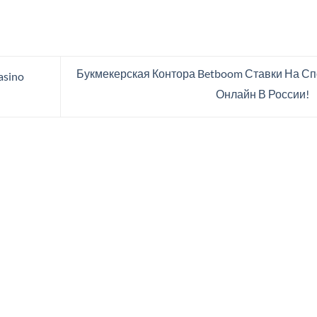
Букмекерская Контора Betboom Ставки На Сп
asino
Онлайн В России!