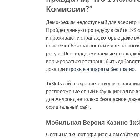
Комиссии?”
Демо-режим недоступный для всех игр, 
Пройдет данную процедуру в сайте 1xSlo
и проживают и странах, которые даже вх
позволяет безопасность и и дает возм
ресурс. Все поддерживаемые площадкой
варьироваться от страны быть добавлят
локации
игровые аппараты бесплатно
.
1xSlots сайт сохраняется и учитывавш
расположение опций и функционал во вр
для Андроид не только безопасное, даж
официальный сайт.
Мобильная Версия Казино 1xsl
Слоты на 1хСлот официальном сайте пр