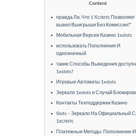
Content
правда Ли, Что 1 Хслотс Позволяет
вывел Выигрыши Без Комиссии?”
Мобильная Версия Казино 1xslots
использовать Пополнения И
однозначный
такие Способы Выведения доступн
1xslots?
Игровые Автоматы 1xslots
Зеркало 1xslots и Случай Блокиров
Контакты Техподдержки Казино
Slots – Зеркало На Официальный С
1хслотс
Платежные Методы: Пополнение И