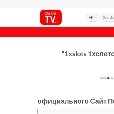
Skip
to
content
Search
for:
“1xslots 1хсло
POSTED 
официального Сайт П