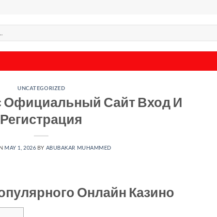
UNCATEGORIZED
тс Официальный Сайт Вход И
Регистрация
ON
MAY 1, 2026
BY
ABUBAKAR MUHAMMED
опулярного Онлайн Казино