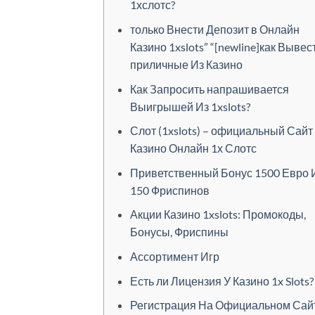
1хслотс?
только Внести Депозит в Онлайн
Казино 1xslots” “[newline]как Вывес
приличные Из Казино
Как Запросить напрашивается
Выигрышей Из 1xslots?
Слот (1xslots) – официальный Сайт
Казино Онлайн 1х Слотс
Приветственный Бонус 1500 Евро 
150 Фриспинов
Акции Казино 1xslots: Промокоды,
Бонусы, Фриспины
Ассортимент Игр
Есть ли Лицензия У Казино 1x Slots?
Регистрация На Официальном Сай