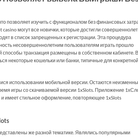
что позволяет изучить с функционалом без финансовых затра
t casino могут все новички, которые достигли совершенноле
одят в список запрещенных к регистрации. Эта процедура
ожность несовершеннолетним пользователям играть прошло
 способы транзакция размещены в собственном кабинете. 
ься некоторые кошельки или банки, типичные для конкретно
имися использовании мобильной версии. Остаются неизменн
емя игры со скачиваемой версии 1xSlots. Приложение 1хСл
е и имеет стильное оформление, повторяющее 1xSlots
ots
едставлены же разной тематике. Являлись популярными