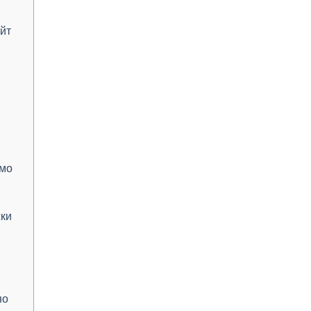
йт
емо
ки
но