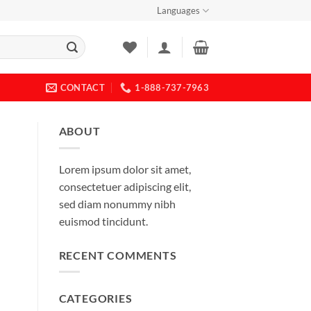
Languages
CONTACT
1-888-737-7963
ABOUT
Lorem ipsum dolor sit amet,
consectetuer adipiscing elit,
sed diam nonummy nibh
euismod tincidunt.
RECENT COMMENTS
CATEGORIES