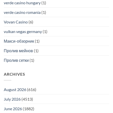
verde casino hungary
(1)
verde casino romania
(1)
Vovan Casino
(6)
vulkan vegas germany
(1)
Макси-обзорник
(1)
Пролив мейнов
(1)
Пролив сетки
(1)
ARCHIVES
August 2026
(616)
July 2026
(4513)
June 2026
(1882)