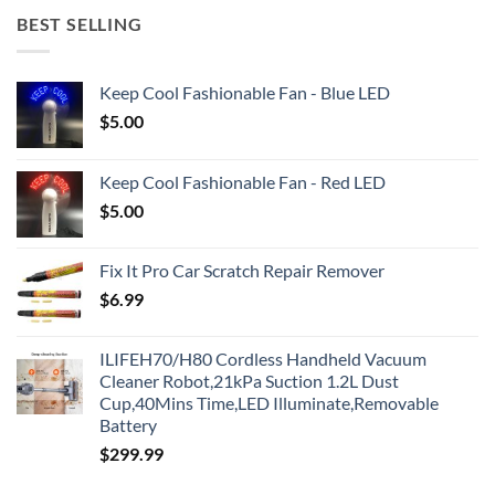
BEST SELLING
Keep Cool Fashionable Fan - Blue LED
$
5.00
Keep Cool Fashionable Fan - Red LED
$
5.00
Fix It Pro Car Scratch Repair Remover
$
6.99
ILIFEH70/H80 Cordless Handheld Vacuum
Cleaner Robot,21kPa Suction 1.2L Dust
Cup,40Mins Time,LED Illuminate,Removable
Battery
$
299.99