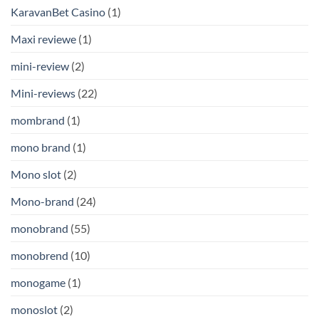
KaravanBet Casino
(1)
Maxi reviewe
(1)
mini-review
(2)
Mini-reviews
(22)
mombrand
(1)
mono brand
(1)
Mono slot
(2)
Mono-brand
(24)
monobrand
(55)
monobrend
(10)
monogame
(1)
monoslot
(2)