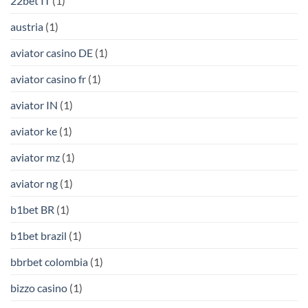
22bet IT
(1)
austria
(1)
aviator casino DE
(1)
aviator casino fr
(1)
aviator IN
(1)
aviator ke
(1)
aviator mz
(1)
aviator ng
(1)
b1bet BR
(1)
b1bet brazil
(1)
bbrbet colombia
(1)
bizzo casino
(1)