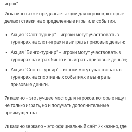
игрок”.
7к казино также предлагает акции для игроков, которые
делают ставки на определенные игры или события.
Акция “Слот-турнир” – игроки могут участвовать в
турнирах на слот-играх и выиграть призовые деньги;
Акция “Бинго-турнир” – игроки могут участвовать в
турнирах на играх бинго и выиграть призовые деньги;
Акция “Спорт-турнир” – игроки могут участвовать в
турнирах на спортивных событиях и выиграть
призовые деньги.
7к казино – это лучшее место для игроков, которые ищут
не только играть, но и получать дополнительные
преимущества.
7к казино зеркало – это официальный сайт 7к казино, где