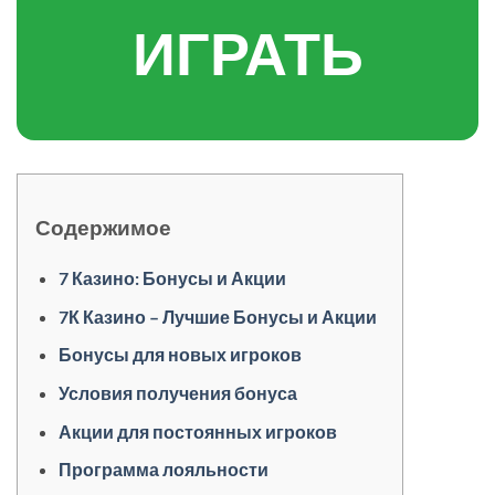
ИГРАТЬ
Содержимое
7 Казино: Бонусы и Акции
7К Казино – Лучшие Бонусы и Акции
Бонусы для новых игроков
Условия получения бонуса
Акции для постоянных игроков
Программа лояльности