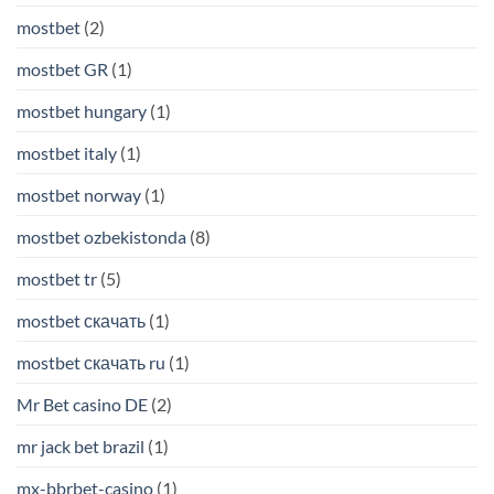
mostbet
(2)
mostbet GR
(1)
mostbet hungary
(1)
mostbet italy
(1)
mostbet norway
(1)
mostbet ozbekistonda
(8)
mostbet tr
(5)
mostbet скачать
(1)
mostbet скачать ru
(1)
Mr Bet casino DE
(2)
mr jack bet brazil
(1)
mx-bbrbet-casino
(1)