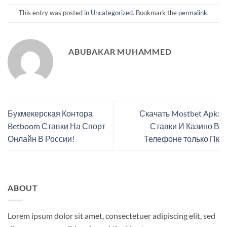
This entry was posted in
Uncategorized
. Bookmark the
permalink
.
ABUBAKAR MUHAMMED
Букмекерская Контора
Скачать Mostbet Apk:
Betboom Ставки На Спорт
Ставки И Казино В
Онлайн В России!
Телефоне только Пк
ABOUT
Lorem ipsum dolor sit amet, consectetuer adipiscing elit, sed