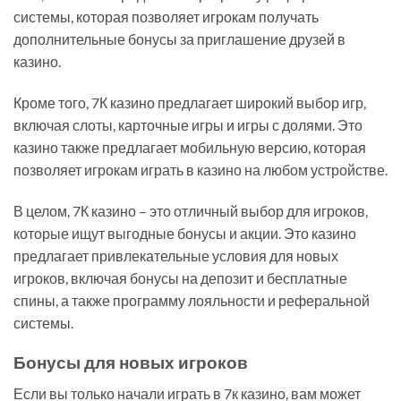
системы, которая позволяет игрокам получать
дополнительные бонусы за приглашение друзей в
казино.
Кроме того, 7К казино предлагает широкий выбор игр,
включая слоты, карточные игры и игры с долями. Это
казино также предлагает мобильную версию, которая
позволяет игрокам играть в казино на любом устройстве.
В целом, 7К казино – это отличный выбор для игроков,
которые ищут выгодные бонусы и акции. Это казино
предлагает привлекательные условия для новых
игроков, включая бонусы на депозит и бесплатные
спины, а также программу лояльности и реферальной
системы.
Бонусы для новых игроков
Если вы только начали играть в 7к казино, вам может