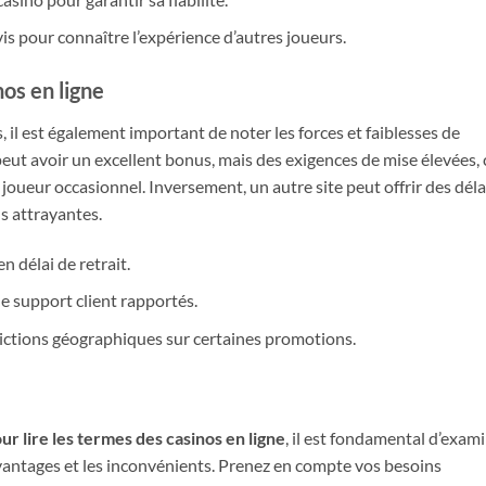
avis pour connaître l’expérience d’autres joueurs.
nos en ligne
 il est également important de noter les forces et faiblesses de
eut avoir un excellent bonus, mais des exigences de mise élevées, 
joueur occasionnel. Inversement, un autre site peut offrir des déla
s attrayantes.
en délai de retrait.
e support client rapportés.
trictions géographiques sur certaines promotions.
ur lire les termes des casinos en ligne
, il est fondamental d’exam
avantages et les inconvénients. Prenez en compte vos besoins