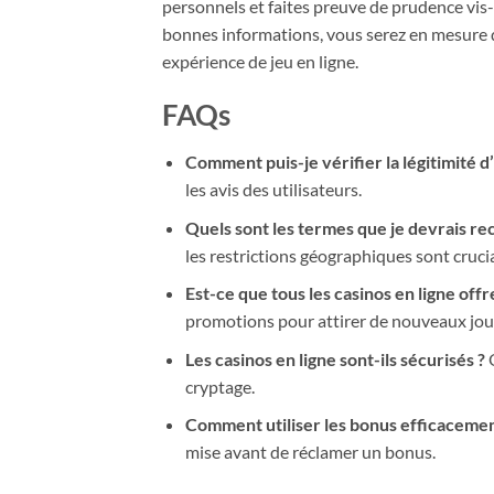
personnels et faites preuve de prudence vis-à
bonnes informations, vous serez en mesure de
expérience de jeu en ligne.
FAQs
Comment puis-je vérifier la légitimité d’
les avis des utilisateurs.
Quels sont les termes que je devrais re
les restrictions géographiques sont cruci
Est-ce que tous les casinos en ligne off
promotions pour attirer de nouveaux jou
Les casinos en ligne sont-ils sécurisés ?
O
cryptage.
Comment utiliser les bonus efficacemen
mise avant de réclamer un bonus.