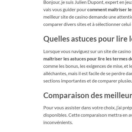
Bonjour, je suis Julien Dupont, expert en jeux
vais vous guider pour
comment maîtriser les
meilleur site de casino demande une attentio
comparer divers sites et à sélectionner celui
Quelles astuces pour lire l
Lorsque vous naviguez sur un site de casino e
maîtriser les astuces pour lire les termes d
comme les bonus, les exigences de mise, et l
alléchantes, mais il est facile de se perdre d
sections importantes et de comparer plusieur
Comparaison des meilleurs
Pour vous assister dans votre choix, j’ai pr
disponibles. Cette comparaison mettra en ava
inconvénients.