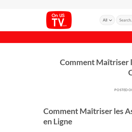
Skip
to
content
Search
for:
Comment Maîtriser le
C
POSTED 
Comment Maîtriser les As
en Ligne