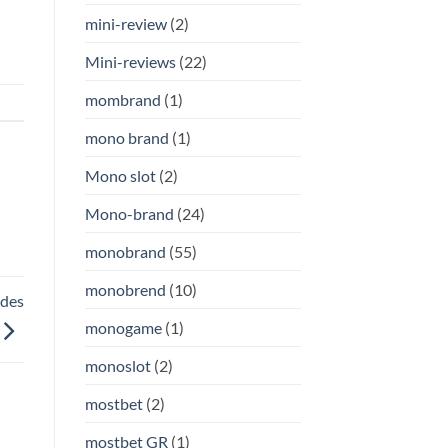
mini-review
(2)
Mini-reviews
(22)
mombrand
(1)
mono brand
(1)
Mono slot
(2)
Mono-brand
(24)
monobrand
(55)
monobrend
(10)
 des
monogame
(1)
monoslot
(2)
mostbet
(2)
mostbet GR
(1)