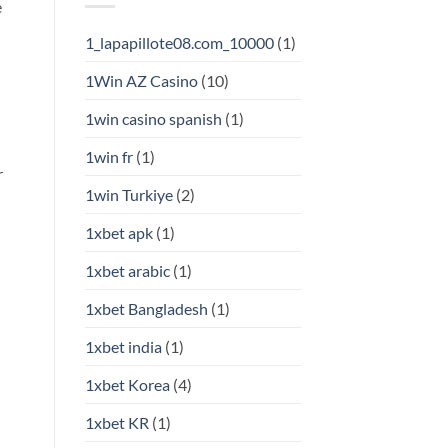
e
1_lapapillote08.com_10000
(1)
1Win AZ Casino
(10)
1win casino spanish
(1)
1win fr
(1)
r
1win Turkiye
(2)
1xbet apk
(1)
1xbet arabic
(1)
1xbet Bangladesh
(1)
1xbet india
(1)
1xbet Korea
(4)
1xbet KR
(1)