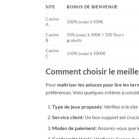
SITE
BONUS DE BIENVENUE
Casino
100% jusqu’à 500€
A
Casino
50% jusqu’à 300€ + 100 Tours
B
gratuits
Casino
150% jusqu’à 1000€
C
Comment choisir le meille
Pour
maîtriser les astuces pour lire les te
préférences. Voici quelques critères à consid
Type de jeux proposés
: Vérifiez si le si
Service client
: Un bon support est cruci
Modes de paiement
: Assurez-vous que l
Conformité légale
: Vérifiez la licence du