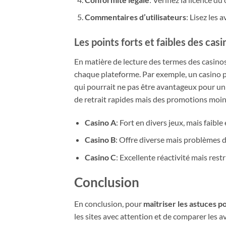
Commentaires d’utilisateurs
: Lisez les 
Les points forts et faibles des casi
En matière de lecture des termes des casinos,
chaque plateforme. Par exemple, un casino p
qui pourrait ne pas être avantageux pour un 
de retrait rapides mais des promotions moin
Casino A
: Fort en divers jeux, mais faible 
Casino B
: Offre diverse mais problèmes d
Casino C
: Excellente réactivité mais res
Conclusion
En conclusion, pour
maîtriser les astuces po
les sites avec attention et de comparer les 