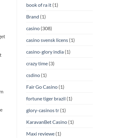
book of ra it
(1)
Brand
(1)
casino
(308)
get
casino svensk licens
(1)
casino-glory india
(1)
t
crazy time
(3)
csdino
(1)
Fair Go Casino
(1)
um
fortune tiger brazil
(1)
de
glory-casinos tr
(1)
KaravanBet Casino
(1)
Maxi reviewe
(1)