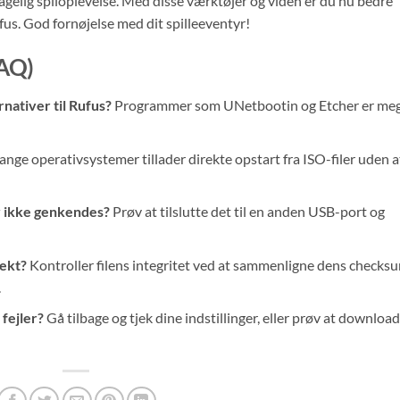
agelig spiloplevelse. Med disse værktøjer og viden er du nu bedre
fus. God fornøjelse med dit spilleeventyr!
FAQ)
nativer til Rufus?
Programmer som UNetbootin og Etcher er me
ange operativsystemer tillader direkte opstart fra ISO-filer uden a
ev ikke genkendes?
Prøv at tilslutte det til en anden USB-port og
fekt?
Kontroller filens integritet ved at sammenligne dens checks
.
 fejler?
Gå tilbage og tjek dine indstillinger, eller prøv at downloa