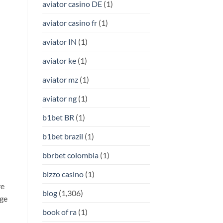
aviator casino DE
(1)
aviator casino fr
(1)
aviator IN
(1)
aviator ke
(1)
aviator mz
(1)
aviator ng
(1)
b1bet BR
(1)
b1bet brazil
(1)
bbrbet colombia
(1)
bizzo casino
(1)
re
blog
(1,306)
nge
book of ra
(1)