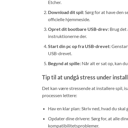
Etcher.
Download dit spil:
Sørg for at have den se
officielle hjemmeside.
Opret dit bootbare USB-drev:
Brug det 
instruktionerne der.
Start din pc op fra USB-drevet:
Genstart
USB-drevet.
Begynd at spille:
Når alt er sat op, kan d
Tip til at undgå stress under instal
Det kan være stressende at installere spil, i
processen lettere:
Hav en klar plan: Skriv ned, hvad du skal g
Opdater dine drivere: Sørg for, at alle d
kompatibilitetsproblemer.