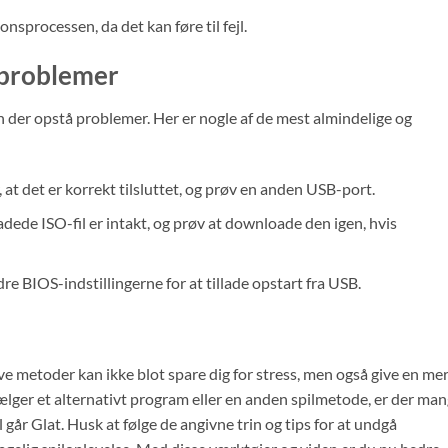
nsprocessen, da det kan føre til fejl.
e problemer
n der opstå problemer. Her er nogle af de mest almindelige og
 at det er korrekt tilsluttet, og prøv en anden USB-port.
dede ISO-fil er intakt, og prøv at downloade den igen, hvis
re BIOS-indstillingerne for at tillade opstart fra USB.
e metoder kan ikke blot spare dig for stress, men også give en me
ælger et alternativt program eller en anden spilmetode, er der ma
il går Glat. Husk at følge de angivne trin og tips for at undgå