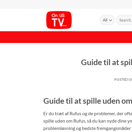
Skip
to
content
Search
for:
Guide til at sp
POSTED 
Guide til at spille uden o
Er du træt af Rufus og de problemer, der oft
spille uden om Rufus, så du kan nyde dine yndl
problemløsning og bedste fremgangsmåder for