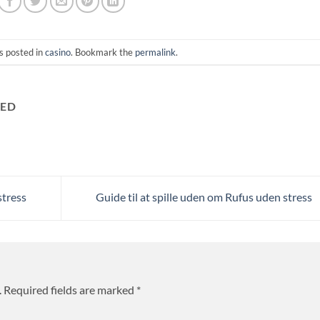
s posted in
casino
. Bookmark the
permalink
.
ED
stress
Guide til at spille uden om Rufus uden stress
.
Required fields are marked
*