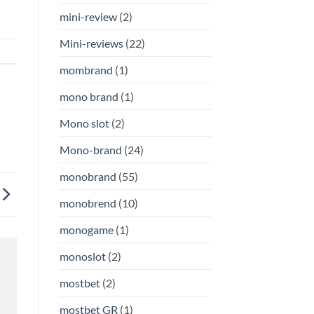
mini-review
(2)
Mini-reviews
(22)
mombrand
(1)
mono brand
(1)
Mono slot
(2)
Mono-brand
(24)
monobrand
(55)
monobrend
(10)
monogame
(1)
monoslot
(2)
mostbet
(2)
mostbet GR
(1)