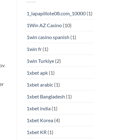
1_lapapillote08.com_10000
(1)
1Win AZ Casino
(10)
1win casino spanish
(1)
1win fr
(1)
1win Turkiye
(2)
hov
1xbet apk
(1)
er
1xbet arabic
(1)
1xbet Bangladesh
(1)
1xbet india
(1)
1xbet Korea
(4)
1xbet KR
(1)