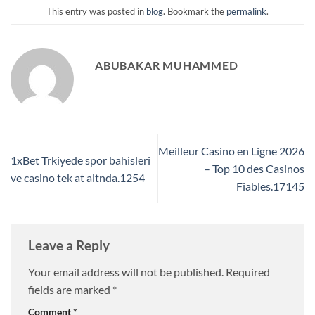
This entry was posted in
blog
. Bookmark the
permalink
.
ABUBAKAR MUHAMMED
Meilleur Casino en Ligne 2026
1xBet Trkiyede spor bahisleri
– Top 10 des Casinos
ve casino tek at altnda.1254
Fiables.17145
Leave a Reply
Your email address will not be published.
Required
fields are marked
*
Comment
*