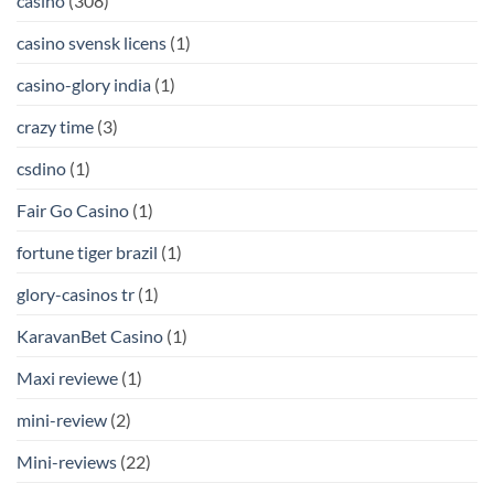
casino
(308)
casino svensk licens
(1)
casino-glory india
(1)
crazy time
(3)
csdino
(1)
Fair Go Casino
(1)
fortune tiger brazil
(1)
glory-casinos tr
(1)
KaravanBet Casino
(1)
Maxi reviewe
(1)
mini-review
(2)
Mini-reviews
(22)