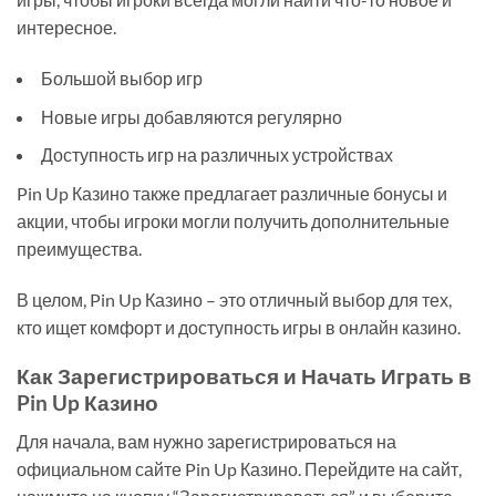
интересное.
Большой выбор игр
Новые игры добавляются регулярно
Доступность игр на различных устройствах
Pin Up Казино также предлагает различные бонусы и
акции, чтобы игроки могли получить дополнительные
преимущества.
В целом, Pin Up Казино – это отличный выбор для тех,
кто ищет комфорт и доступность игры в онлайн казино.
Как Зарегистрироваться и Начать Играть в
Pin Up Казино
Для начала, вам нужно зарегистрироваться на
официальном сайте Pin Up Казино. Перейдите на сайт,