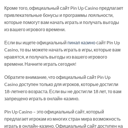
Кроме того, официальный сайт Pin Up Casino предлагает
привлекательные бонусы и программы лояльности,
которые помогут вам начать играть и получать выгоды
из вашего игрового времени.
Если вы ищете официальный
пинап казино
сайт Pin Up
Casino, то вы можете начать играть в игры, которые вам
нравятся, и получать выгоды из вашего игрового
времени. Начните играть сегодня!
Обратите внимание, что официальный сайт Pin Up
Casino доступен только для игроков, которые достигли
18-летнего возраста. Если вы не достигли 18 лет, то вам
запрещено играть в онлайн-казино.
Pin Up Casino – это официальный сайт, который
предлагает игрокам из многих стран мира возможность
играть в онлайн-казино. Официальный сайт доступен на