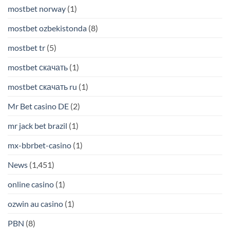
mostbet norway
(1)
mostbet ozbekistonda
(8)
mostbet tr
(5)
mostbet скачать
(1)
mostbet скачать ru
(1)
Mr Bet casino DE
(2)
mr jack bet brazil
(1)
mx-bbrbet-casino
(1)
News
(1,451)
online casino
(1)
ozwin au casino
(1)
PBN
(8)