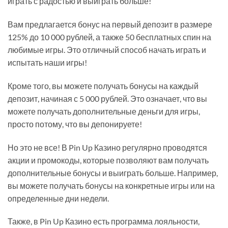
играть с радостью и выиграть больше!
Вам предлагается бонус на первый депозит в размере
125% до 10 000 рублей, а также 50 бесплатных спин на
любимые игры. Это отличный способ начать играть и
испытать наши игры!
Кроме того, вы можете получать бонусы на каждый
депозит, начиная с 5 000 рублей. Это означает, что вы
можете получать дополнительные деньги для игры,
просто потому, что вы депонируете!
Но это не все! В Pin Up Казино регулярно проводятся
акции и промокоды, которые позволяют вам получать
дополнительные бонусы и выиграть больше. Например,
вы можете получать бонусы на конкретные игры или на
определенные дни недели.
Также, в Pin Up Казино есть программа лояльности,