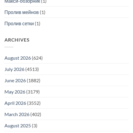
Макси-обзорник
(1)
Пролив мейнов
(1)
Пролив сетки
(1)
ARCHIVES
August 2026
(624)
July 2026
(4513)
June 2026
(1882)
May 2026
(3179)
April 2026
(3552)
March 2026
(402)
August 2025
(3)