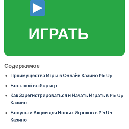
ИГРАТЬ
Содержимое
Преимущества Игры в Онлайн Казино Pin Up
Большой выбор игр
Как Зарегистрироваться и Начать Играть в Pin Up
Казино
Бонусы и Акции для Новых Игроков в Pin Up
Казино