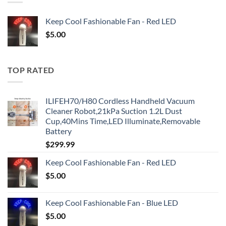
Keep Cool Fashionable Fan - Red LED
$
5.00
TOP RATED
ILIFEH70/H80 Cordless Handheld Vacuum
Cleaner Robot,21kPa Suction 1.2L Dust
Cup,40Mins Time,LED Illuminate,Removable
Battery
$
299.99
Keep Cool Fashionable Fan - Red LED
$
5.00
Keep Cool Fashionable Fan - Blue LED
$
5.00