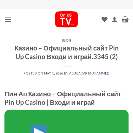
Skip
to
content
BLOG
Казино – Официальный сайт Pin
Up Casino Входи и играй.3345 (2)
POSTED ON
MAY 1, 2026
BY
ABUBAKAR MUHAMMED
Пин Ап Казино – Официальный сайт
Pin Up Casino | Входи и играй