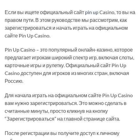
Если вы ищете официальный сайт
pin up
Casino, то вы на
правом пути. В этом руководстве мы рассмотрим, как
зарегистрироваться и начать играть на официальном
сайте Pin Up Casino.
Pin Up Casino – это популярный онлайн-казино, которое
предлагает игрокам широкий спектр игр, включая слоты,
карточные игры и рулетку. Официальный сайт Pin Up
Casino доступен для игроков из многих стран, включая
Россию.
Для начала играть на официальном сайте Pin Up Casino
вам нужно зарегистрироваться. Это можно сделать в
считанные минуты, просто кликнув на кнопку
“Зарегистрироваться” на главной странице сайта.
После регистрации вы получите доступ к личному