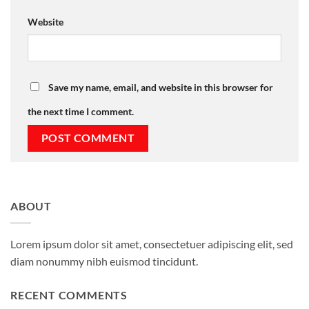
Website
Save my name, email, and website in this browser for
the next time I comment.
ABOUT
Lorem ipsum dolor sit amet, consectetuer adipiscing elit, sed
diam nonummy nibh euismod tincidunt.
RECENT COMMENTS