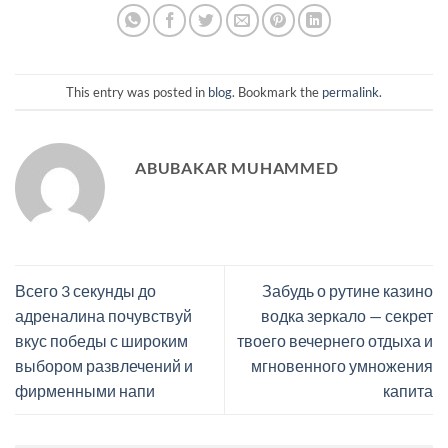
This entry was posted in
blog
. Bookmark the
permalink
.
ABUBAKAR MUHAMMED
Всего 3 секунды до
Забудь о рутине казино
адреналина почувствуй
водка зеркало — секрет
вкус победы с широким
твоего вечернего отдыха и
выбором развлечений и
мгновенного умножения
фирменными напи
капита