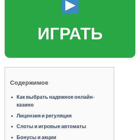
ИГРАТЬ
Содержимое
Как выбрать надежное онлайн-
казино
Лицензия и регуляция
Слоты и игровые автоматы
Бонусы и акции