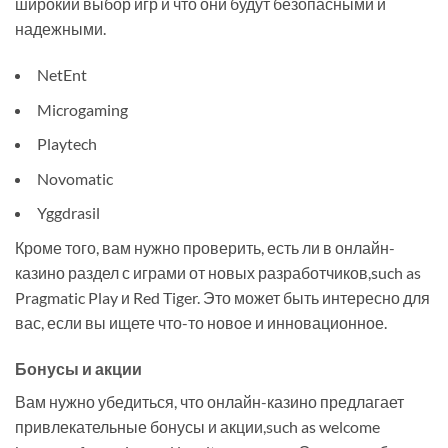
широкий выбор игр и что они будут безопасными и
надежными.
NetEnt
Microgaming
Playtech
Novomatic
Yggdrasil
Кроме того, вам нужно проверить, есть ли в онлайн-
казино раздел с играми от новых разработчиков,such as
Pragmatic Play и Red Tiger. Это может быть интересно для
вас, если вы ищете что-то новое и инновационное.
Бонусы и акции
Вам нужно убедиться, что онлайн-казино предлагает
привлекательные бонусы и акции,such as welcome