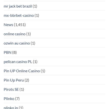
mr jack bet brazil
(1)
mx-bbrbet-casino
(1)
News
(1,451)
online casino
(1)
ozwin au casino
(1)
PBN
(8)
pelican casino PL
(1)
Pin UP Online Casino
(1)
Pin Up Peru
(2)
Pirots SE
(1)
Plinko
(7)
plinko in
(1)