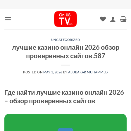
Skip
to
content
UNCATEGORIZED
лучшие казино онлайн 2026 обзор
проверенных сайтов.587
POSTED ON
MAY 1, 2026
BY
ABUBAKAR MUHAMMED
Где найти лучшие казино онлайн 2026
– обзор проверенных сайтов