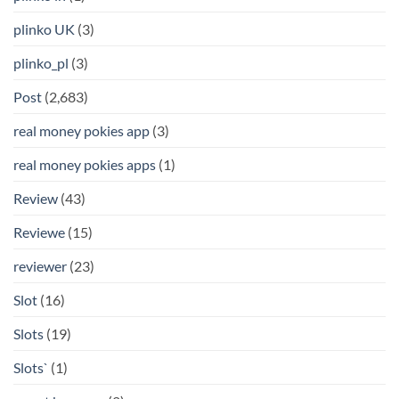
plinko UK
(3)
plinko_pl
(3)
Post
(2,683)
real money pokies app
(3)
real money pokies apps
(1)
Review
(43)
Reviewe
(15)
reviewer
(23)
Slot
(16)
Slots
(19)
Slots`
(1)