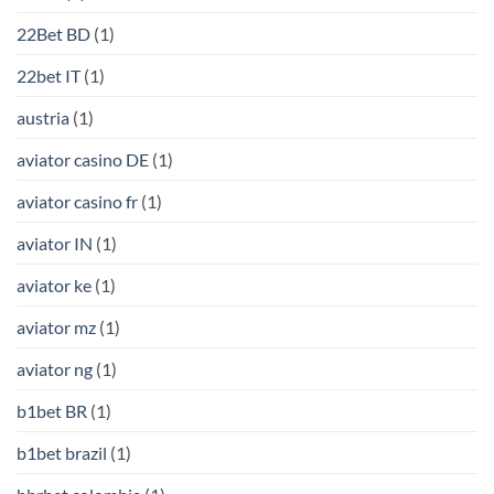
22Bet BD
(1)
22bet IT
(1)
austria
(1)
aviator casino DE
(1)
aviator casino fr
(1)
aviator IN
(1)
aviator ke
(1)
aviator mz
(1)
aviator ng
(1)
b1bet BR
(1)
b1bet brazil
(1)