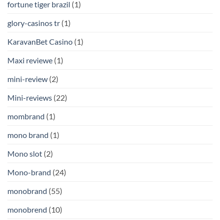
fortune tiger brazil
(1)
glory-casinos tr
(1)
KaravanBet Casino
(1)
Maxi reviewe
(1)
mini-review
(2)
Mini-reviews
(22)
mombrand
(1)
mono brand
(1)
Mono slot
(2)
Mono-brand
(24)
monobrand
(55)
monobrend
(10)