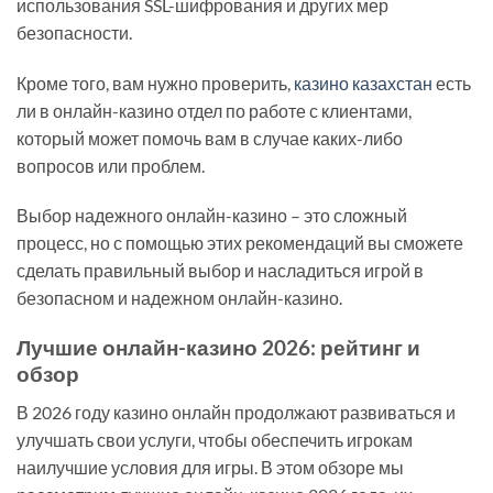
использования SSL-шифрования и других мер
безопасности.
Кроме того, вам нужно проверить,
казино казахстан
есть
ли в онлайн-казино отдел по работе с клиентами,
который может помочь вам в случае каких-либо
вопросов или проблем.
Выбор надежного онлайн-казино – это сложный
процесс, но с помощью этих рекомендаций вы сможете
сделать правильный выбор и насладиться игрой в
безопасном и надежном онлайн-казино.
Лучшие онлайн-казино 2026: рейтинг и
обзор
В 2026 году казино онлайн продолжают развиваться и
улучшать свои услуги, чтобы обеспечить игрокам
наилучшие условия для игры. В этом обзоре мы