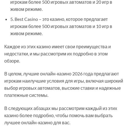
игрокам более 500 игровых автоматов и 20 игр в
живом режиме.
5. Best Casino – это казино, которое предлагает
игрокам более 500 игровых автоматов и 10 игр в
живом режиме.
Каждое из этих казино имеет свои преимущества и
недостатки, и мы рассмотрим их подробно в этом
обзоре.
В целом, лучшие онлайн-казино 2026 года предлагают
игрокам наилучшие условия для игры, включая широкий
выбор игровых автоматов, высокие ставки и надежные
платежные системы.
В следующих абзацах мы рассмотрим каждый из этих
казино более подробно, чтобы помочь вам выбрать
лучшее онлайн-казино для вас.