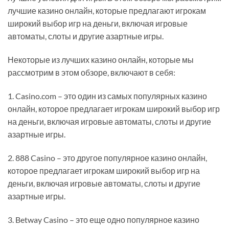
лучшие казино онлайн, которые предлагают игрокам
широкий выбор игр на деньги, включая игровые
автоматы, слоты и другие азартные игры.
Некоторые из лучших казино онлайн, которые мы
рассмотрим в этом обзоре, включают в себя:
1. Casino.com – это один из самых популярных казино
онлайн, которое предлагает игрокам широкий выбор игр
на деньги, включая игровые автоматы, слоты и другие
азартные игры.
2. 888 Casino – это другое популярное казино онлайн,
которое предлагает игрокам широкий выбор игр на
деньги, включая игровые автоматы, слоты и другие
азартные игры.
3. Betway Casino – это еще одно популярное казино