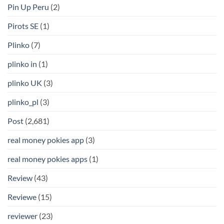
Pin Up Peru
(2)
Pirots SE
(1)
Plinko
(7)
plinko in
(1)
plinko UK
(3)
plinko_pl
(3)
Post
(2,681)
real money pokies app
(3)
real money pokies apps
(1)
Review
(43)
Reviewe
(15)
reviewer
(23)