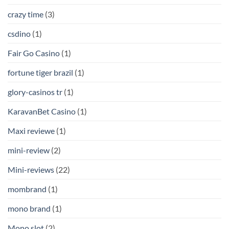
crazy time
(3)
csdino
(1)
Fair Go Casino
(1)
fortune tiger brazil
(1)
glory-casinos tr
(1)
KaravanBet Casino
(1)
Maxi reviewe
(1)
mini-review
(2)
Mini-reviews
(22)
mombrand
(1)
mono brand
(1)
Mono slot
(2)