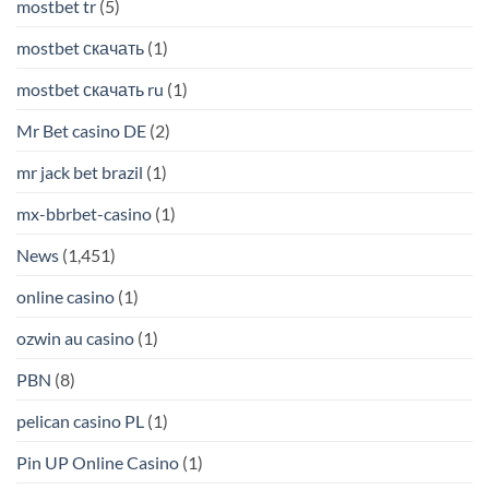
mostbet tr
(5)
mostbet скачать
(1)
mostbet скачать ru
(1)
Mr Bet casino DE
(2)
mr jack bet brazil
(1)
mx-bbrbet-casino
(1)
News
(1,451)
online casino
(1)
ozwin au casino
(1)
PBN
(8)
pelican casino PL
(1)
Pin UP Online Casino
(1)