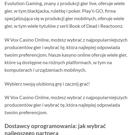
Evolution Gaming, znany z produkcji gier live, oferuje wiele
gier, w tym blackjacka, ruletkę i poker. Play’n GO, firma
specjalizująca się w produkcji gier mobilnych, oferuje wiele
gier, w tym wiele tytułów z serii Book of Dead i Reactoonz.
W Vox Casino Online, możesz wybrać z najpopularniejszych
producentów gier i wybrać tę, która najlepiej odpowiada
twoim preferencjom. Nasze kasyno online oferuje wiele gier,
które są dostępne na różnych platformach, w tym na
komputerach i urządzeniach mobilnych.
Wybierz swoją ulubioną grę i zacznij grać!
W Vox Casino Online, możesz wybrać z najpopularniejszych
producentów gier i wybrać tę, która najlepiej odpowiada
twoim preferencjom.
Dostawcy oprogramowania: jak wybrać
najlepszego partnera