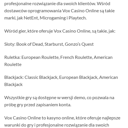
profesjonalne rozwiązanie dla swoich klientów. Wśród
dostawców oprogramowania Vox Casino Online są takie
marki, jak NetEnt, Microgaming i Playtech.
Wśród gier, które oferuje Vox Casino Online, są takie, jak:
Sloty: Book of Dead, Starburst, Gonzo’s Quest
Ruletka: European Roulette, French Roulette, American
Roulette
Blackjack: Classic Blackjack, European Blackjack, American
Blackjack
Wszystkie gry są dostępne w wersji demo, co pozwala na
próbę gry przed zapisaniem konta.
Vox Casino Online to kasyno online, które oferuje najlepsze
warunki do gry i profesjonalne rozwiązanie dla swoich