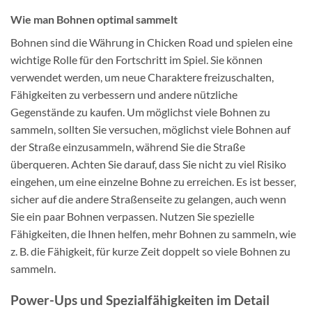
Wie man Bohnen optimal sammelt
Bohnen sind die Währung in Chicken Road und spielen eine
wichtige Rolle für den Fortschritt im Spiel. Sie können
verwendet werden, um neue Charaktere freizuschalten,
Fähigkeiten zu verbessern und andere nützliche
Gegenstände zu kaufen. Um möglichst viele Bohnen zu
sammeln, sollten Sie versuchen, möglichst viele Bohnen auf
der Straße einzusammeln, während Sie die Straße
überqueren. Achten Sie darauf, dass Sie nicht zu viel Risiko
eingehen, um eine einzelne Bohne zu erreichen. Es ist besser,
sicher auf die andere Straßenseite zu gelangen, auch wenn
Sie ein paar Bohnen verpassen. Nutzen Sie spezielle
Fähigkeiten, die Ihnen helfen, mehr Bohnen zu sammeln, wie
z. B. die Fähigkeit, für kurze Zeit doppelt so viele Bohnen zu
sammeln.
Power-Ups und Spezialfähigkeiten im Detail