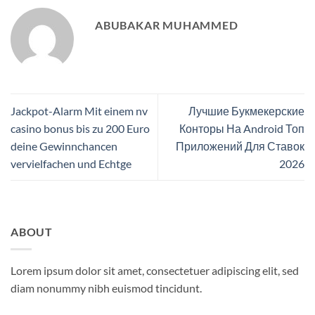
ABUBAKAR MUHAMMED
Jackpot-Alarm Mit einem nv
Лучшие Букмекерские
casino bonus bis zu 200 Euro
Конторы На Android Топ
deine Gewinnchancen
Приложений Для Ставок
vervielfachen und Echtge
2026
ABOUT
Lorem ipsum dolor sit amet, consectetuer adipiscing elit, sed
diam nonummy nibh euismod tincidunt.