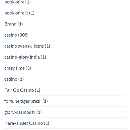
book of ra
(1)
book of ra it
(1)
Brand
(1)
casino
(308)
casino svensk licens
(1)
casino-glory india
(1)
crazy time
(3)
csdino
(1)
Fair Go Casino
(1)
fortune tiger brazil
(1)
glory-casinos tr
(1)
KaravanBet Casino
(1)