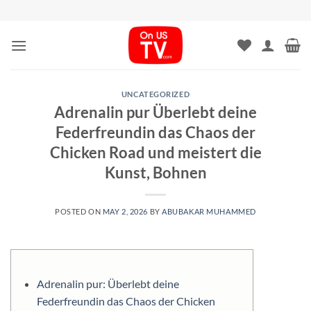
Skip
to
content
UNCATEGORIZED
Adrenalin pur Überlebt deine
Federfreundin das Chaos der
Chicken Road und meistert die
Kunst, Bohnen
POSTED ON
MAY 2, 2026
BY
ABUBAKAR MUHAMMED
Adrenalin pur: Überlebt deine
Federfreundin das Chaos der Chicken