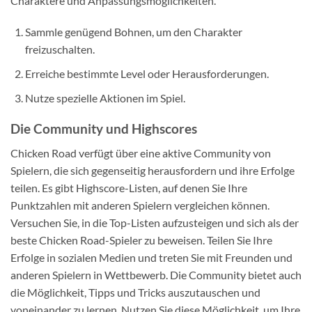
Charaktere und Anpassungsmöglichkeiten.
Sammle genügend Bohnen, um den Charakter
freizuschalten.
Erreiche bestimmte Level oder Herausforderungen.
Nutze spezielle Aktionen im Spiel.
Die Community und Highscores
Chicken Road verfügt über eine aktive Community von
Spielern, die sich gegenseitig herausfordern und ihre Erfolge
teilen. Es gibt Highscore-Listen, auf denen Sie Ihre
Punktzahlen mit anderen Spielern vergleichen können.
Versuchen Sie, in die Top-Listen aufzusteigen und sich als der
beste Chicken Road-Spieler zu beweisen. Teilen Sie Ihre
Erfolge in sozialen Medien und treten Sie mit Freunden und
anderen Spielern in Wettbewerb. Die Community bietet auch
die Möglichkeit, Tipps und Tricks auszutauschen und
voneinander zu lernen. Nutzen Sie diese Möglichkeit, um Ihre