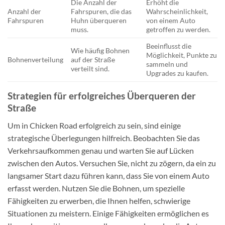
Die Anzahl der
Erhöht die
Anzahl der
Fahrspuren, die das
Wahrscheinlichkeit,
Fahrspuren
Huhn überqueren
von einem Auto
muss.
getroffen zu werden.
Beeinflusst die
Wie häufig Bohnen
Möglichkeit, Punkte zu
Bohnenverteilung
auf der Straße
sammeln und
verteilt sind.
Upgrades zu kaufen.
Strategien für erfolgreiches Überqueren der
Straße
Um in Chicken Road erfolgreich zu sein, sind einige
strategische Überlegungen hilfreich. Beobachten Sie das
Verkehrsaufkommen genau und warten Sie auf Lücken
zwischen den Autos. Versuchen Sie, nicht zu zögern, da ein zu
langsamer Start dazu führen kann, dass Sie von einem Auto
erfasst werden. Nutzen Sie die Bohnen, um spezielle
Fähigkeiten zu erwerben, die Ihnen helfen, schwierige
Situationen zu meistern. Einige Fähigkeiten ermöglichen es