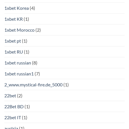
1xbet Korea
(4)
1xbet KR
(1)
1xbet Morocco
(2)
1xbet pt
(1)
1xbet RU
(1)
1xbet russian
(8)
1xbet russian1
(7)
2_www.mystical-fire.de_5000
(1)
22bet
(2)
22Bet BD
(1)
22bet IT
(1)
austria
(1)