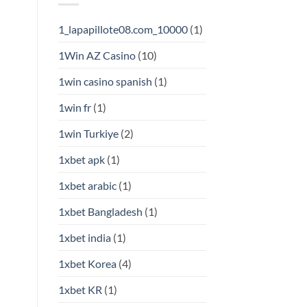
1_lapapillote08.com_10000
(1)
1Win AZ Casino
(10)
1win casino spanish
(1)
1win fr
(1)
1win Turkiye
(2)
1xbet apk
(1)
1xbet arabic
(1)
1xbet Bangladesh
(1)
1xbet india
(1)
1xbet Korea
(4)
1xbet KR
(1)