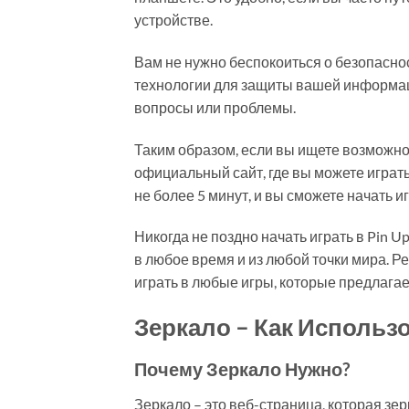
устройстве.
Вам не нужно беспокоиться о безопаснос
технологии для защиты вашей информаци
вопросы или проблемы.
Таким образом, если вы ищете возможност
официальный сайт, где вы можете играть
не более 5 минут, и вы сможете начать и
Никогда не поздно начать играть в Pin U
в любое время и из любой точки мира. Р
играть в любые игры, которые предлагает
Зеркало – Как Использ
Почему Зеркало Нужно?
Зеркало – это веб-страница, которая зер