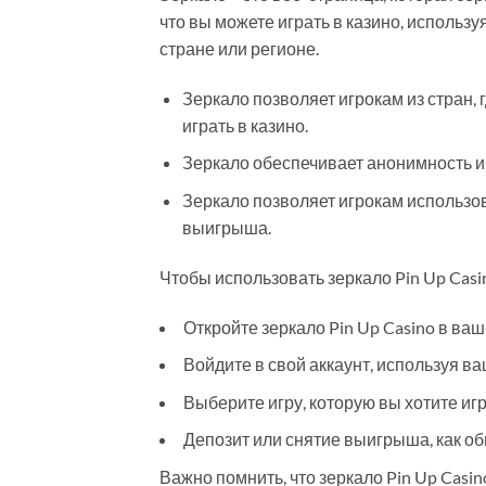
что вы можете играть в казино, использ
стране или регионе.
Зеркало позволяет игрокам из стран, 
играть в казино.
Зеркало обеспечивает анонимность игр
Зеркало позволяет игрокам использова
выигрыша.
Чтобы использовать зеркало Pin Up Cas
Откройте зеркало Pin Up Casino в ва
Войдите в свой аккаунт, используя ва
Выберите игру, которую вы хотите игр
Депозит или снятие выигрыша, как об
Важно помнить, что зеркало Pin Up Casi