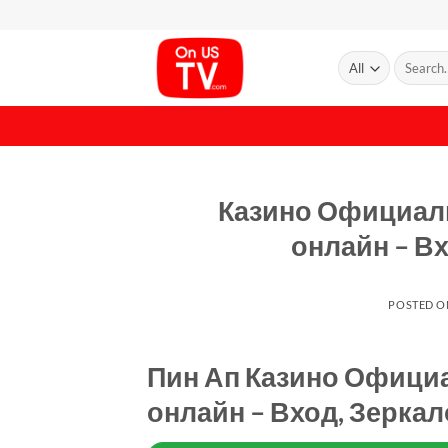
Skip
to
content
Search
for:
Казино Официальн
онлайн – Вх
POSTED 
Пин Ап Казино Официал
онлайн – Вход, Зеркал