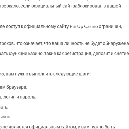
уя зеркало, если официальный сайт заблокирован в вашей
где доступ к официальному сайту Pin Up Casino ограничен,
оков, что означает, что ваша личность не будет обнаружена
ть функции казино, такие как регистрация, депозит и снятие
ino, вам нужно выполнить следующие шаги:
шем браузере.
ш логин и пароль.
ать.
ычно.
no не является официальным сайтом, и вам нужно быть