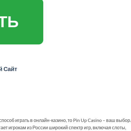
ТЬ
й Сайт
особ играть в онлайн-казино, то Pin Up Casino – ваш выбор.
ет игрокам из России широкий спектр игр, включая слоты,