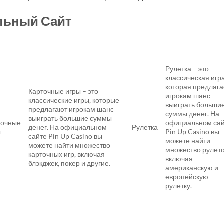
альный Сайт
Рулетка – это
классическая игра
которая предлага
Карточные игры – это
игрокам шанс
классические игры, которые
выиграть больши
предлагают игрокам шанс
суммы денег. На
выиграть большие суммы
точные
официальном са
денег. На официальном
Рулетка
ы
Pin Up Casino вы
сайте Pin Up Casino вы
можете найти
можете найти множество
множество рулето
карточных игр, включая
включая
блэкджек, покер и другие.
американскую и
европейскую
рулетку.