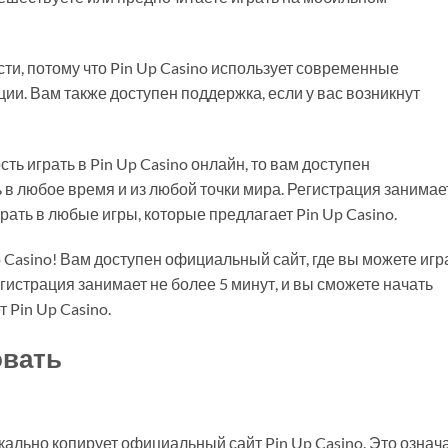
ти, потому что Pin Up Casino использует современные
и. Вам также доступен поддержка, если у вас возникнут
ь играть в Pin Up Casino онлайн, то вам доступен
 в любое время и из любой точки мира. Регистрация занимае
грать в любые игры, которые предлагает Pin Up Casino.
p Casino! Вам доступен официальный сайт, где вы можете игр
егистрация занимает не более 5 минут, и вы сможете начать
 Pin Up Casino.
овать
кально копирует официальный сайт Pin Up Casino. Это означа