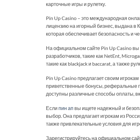
карточные игры и рулетку.
Pin Up Casino – это международная онла
лицензию на игорный бизнес, выдана в К
которая обеспечивает безопасность и че
На официальном сайте Pin Up Casino вы 
разработчиков, такие как NetEnt, Microga
такие как blackjack и baccarat, а также рул
Pin Up Casino предлагает своим игрокам
приветственные бонусы, реферальные п
доступны различные способы оплаты, включ
Если
пин ап
вы ищете надежный и безопас
выбор. Она предлагает игрокам из Росси
также привлекательные условия для игр
Зарегистрируйтесь на официальном сайте