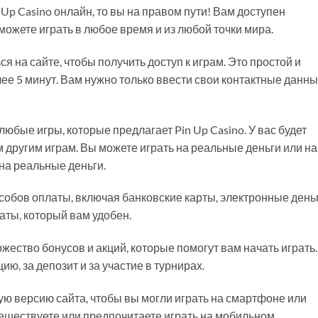
 Up Casino онлайн, то вы на правом пути! Вам доступен
можете играть в любое время и из любой точки мира.
 на сайте, чтобы получить доступ к играм. Это простой и
ее 5 минут. Вам нужно только ввести свои контактные данны
юбые игры, которые предлагает Pin Up Casino. У вас будет
им другим играм. Вы можете играть на реальные деньги или на
 на реальные деньги.
особов оплаты, включая банковские карты, электронные день
аты, который вам удобен.
ожество бонусов и акций, которые помогут вам начать играть.
ю, за депозит и за участие в турнирах.
ую версию сайта, чтобы вы могли играть на смартфоне или
тешествуете или предпочитаете играть на мобильном