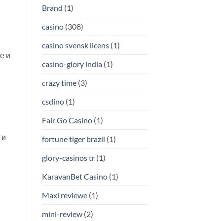
Brand
(1)
casino
(308)
casino svensk licens
(1)
е и
casino-glory india
(1)
crazy time
(3)
csdino
(1)
Fair Go Casino
(1)
ги
fortune tiger brazil
(1)
glory-casinos tr
(1)
KaravanBet Casino
(1)
Maxi reviewe
(1)
mini-review
(2)