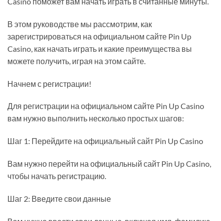
Casino поможет вам начать играть в считанные минуты.
В этом руководстве мы рассмотрим, как
зарегистрироваться на официальном сайте Pin Up
Casino, как начать играть и какие преимущества вы
можете получить, играя на этом сайте.
Начнем с регистрации!
Для регистрации на официальном сайте Pin Up Casino
вам нужно выполнить несколько простых шагов:
Шаг 1: Перейдите на официальный сайт Pin Up Casino
Вам нужно перейти на официальный сайт Pin Up Casino,
чтобы начать регистрацию.
Шаг 2: Введите свои данные