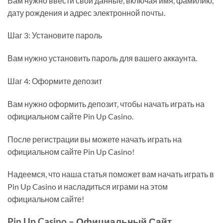
Вам нужно ввести свои данные, включая имя, фамилию,
дату рождения и адрес электронной почты.
Шаг 3: Установите пароль
Вам нужно установить пароль для вашего аккаунта.
Шаг 4: Оформите депозит
Вам нужно оформить депозит, чтобы начать играть на
официальном сайте Pin Up Casino.
После регистрации вы можете начать играть на
официальном сайте Pin Up Casino!
Надеемся, что наша статья поможет вам начать играть в
Pin Up Casino и насладиться играми на этом
официальном сайте!
Pin Up Casino – Официальный Сайт