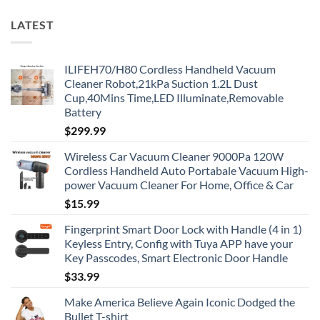
LATEST
ILIFEH70/H80 Cordless Handheld Vacuum
Cleaner Robot,21kPa Suction 1.2L Dust
Cup,40Mins Time,LED Illuminate,Removable
Battery
$
299.99
Wireless Car Vacuum Cleaner 9000Pa 120W
Cordless Handheld Auto Portabale Vacuum High-
power Vacuum Cleaner For Home, Office & Car
$
15.99
Fingerprint Smart Door Lock with Handle (4 in 1)
Keyless Entry, Config with Tuya APP have your
Key Passcodes, Smart Electronic Door Handle
$
33.99
Make America Believe Again Iconic Dodged the
Bullet T-shirt