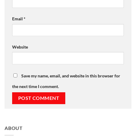
Email
*
Website
Save my name, email, and website in this browser for
the next time I comment.
ABOUT