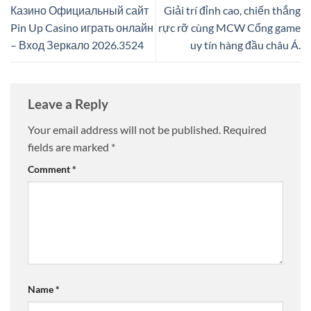
Казино Официальный сайт
Giải trí đỉnh cao, chiến thắng
Pin Up Casino играть онлайн
rực rỡ cùng MCW Cổng game
– Вход Зеркало 2026.3524
uy tín hàng đầu châu Á.
Leave a Reply
Your email address will not be published.
Required
fields are marked
*
Comment
*
Name
*