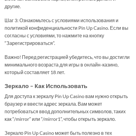
другие.
Шаг 3: Ознакомьтесь с условиями использования и
политикой конфиденциальности Pin Up Casino. Если вы
согласны с условиями, то нажмите на кнопку
“Зарегистрироваться”.
Важно! Перед регистрацией убедитесь, что вы достигли
минимального возраста для игры в онлайн-казино,
который составляет 18 лет.
Зеркало – Как Использовать
Для доступа к зеркалу Pin Up Casino вам нужно открыть
браузер и ввести адрес зеркала. Вам может
потребоваться ввод дополнительных символов, таких
как “/mirror” или “/mirror1”, чтобы открыть зеркало.
Зеркало Pin Up Casino может быть полезно в тех