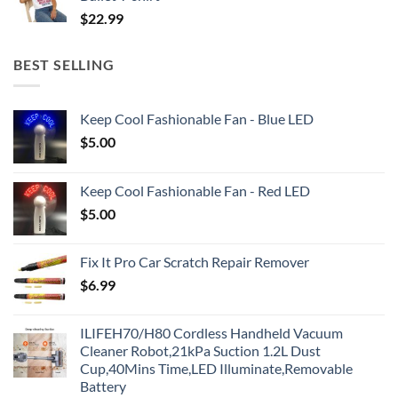
$
22.99
BEST SELLING
Keep Cool Fashionable Fan - Blue LED
$
5.00
Keep Cool Fashionable Fan - Red LED
$
5.00
Fix It Pro Car Scratch Repair Remover
$
6.99
ILIFEH70/H80 Cordless Handheld Vacuum
Cleaner Robot,21kPa Suction 1.2L Dust
Cup,40Mins Time,LED Illuminate,Removable
Battery