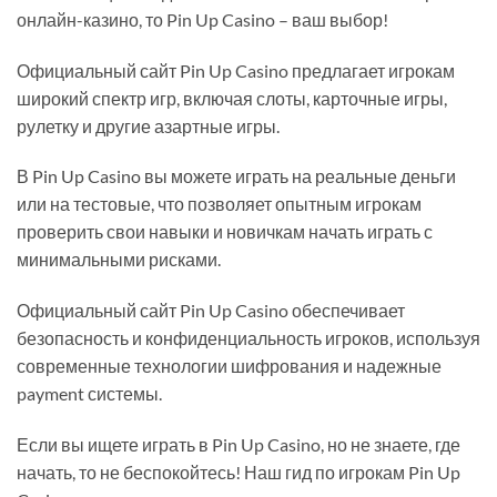
онлайн-казино, то Pin Up Casino – ваш выбор!
Официальный сайт Pin Up Casino предлагает игрокам
широкий спектр игр, включая слоты, карточные игры,
рулетку и другие азартные игры.
В Pin Up Casino вы можете играть на реальные деньги
или на тестовые, что позволяет опытным игрокам
проверить свои навыки и новичкам начать играть с
минимальными рисками.
Официальный сайт Pin Up Casino обеспечивает
безопасность и конфиденциальность игроков, используя
современные технологии шифрования и надежные
payment системы.
Если вы ищете играть в Pin Up Casino, но не знаете, где
начать, то не беспокойтесь! Наш гид по игрокам Pin Up