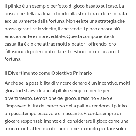
Il plinko è un esempio perfetto di gioco basato sul caso. La
posizione della pallina in fondo alla struttura è determinata
esclusivamente dalla fortuna. Non esiste una strategia che
possa garantire la vincita, il che rende il gioco ancora più
emozionante e imprevedibile. Questa componente di
casualità è ciò che attrae molti giocatori, offrendo loro
l’illusione di poter controllare il destino con un pizzico di
fortuna.
Il Divertimento come Obiettivo Primario
Anche se la possibilità di vincere denaro è un incentivo, molti
giocatori si avvicinano al plinko semplicemente per
divertimento. L’emozione del gioco, il fascino visivo e
l’imprevedibilità del percorso della pallina rendono il plinko
un passatempo piacevole e rilassante. Ricorda sempre di
giocare responsabilmente e di considerare il gioco come una
forma di intrattenimento, non come un modo per fare soldi.