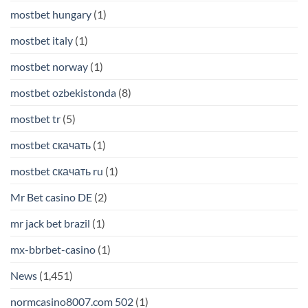
mostbet hungary
(1)
mostbet italy
(1)
mostbet norway
(1)
mostbet ozbekistonda
(8)
mostbet tr
(5)
mostbet скачать
(1)
mostbet скачать ru
(1)
Mr Bet casino DE
(2)
mr jack bet brazil
(1)
mx-bbrbet-casino
(1)
News
(1,451)
normcasino8007.com 502
(1)