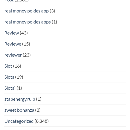
real money pokies app
(3)
real money pokies apps
(1)
Review
(43)
Reviewe
(15)
reviewer
(23)
Slot
(16)
Slots
(19)
Slots`
(1)
stabenergy.ru b
(1)
sweet bonanza
(2)
Uncategorized
(8,348)