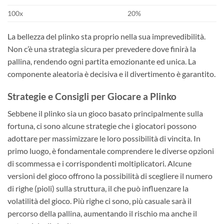
100x
20%
La bellezza del plinko sta proprio nella sua imprevedibilità.
Non c’è una strategia sicura per prevedere dove finirà la
pallina, rendendo ogni partita emozionante ed unica. La
componente aleatoria è decisiva e il divertimento è garantito.
Strategie e Consigli per Giocare a Plinko
Sebbene il plinko sia un gioco basato principalmente sulla
fortuna, ci sono alcune strategie che i giocatori possono
adottare per massimizzare le loro possibilità di vincita. In
primo luogo, è fondamentale comprendere le diverse opzioni
di scommessa e i corrispondenti moltiplicatori. Alcune
versioni del gioco offrono la possibilità di scegliere il numero
di righe (pioli) sulla struttura, il che può influenzare la
volatilità del gioco. Più righe ci sono, più casuale sarà il
percorso della pallina, aumentando il rischio ma anche il