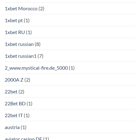
1xbet Morocco
(2)
1xbet pt
(1)
1xbet RU
(1)
1xbet russian
(8)
1xbet russian1
(7)
2_www.mystical-fire.de_5000
(1)
2000A Z
(2)
22bet
(2)
22Bet BD
(1)
22bet IT
(1)
austria
(1)
aviator casino DE
(1)