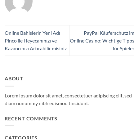
Online Bahislerin Yeni Adı
PayPal Käuferschutz im
Pinco ile Heyecanınızı ve
Online Casino: Wichtige Tipps
Kazancınızı Artırabilir misiniz
für Spieler
ABOUT
Lorem ipsum dolor sit amet, consectetuer adipiscing elit, sed
diam nonummy nibh euismod tincidunt.
RECENT COMMENTS
CATEGORIES