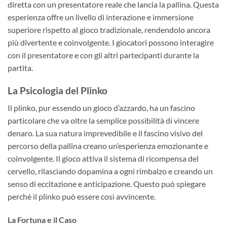
diretta con un presentatore reale che lancia la pallina. Questa
esperienza offre un livello di interazione e immersione
superiore rispetto al gioco tradizionale, rendendolo ancora
più divertente e coinvolgente. I giocatori possono interagire
con il presentatore e con gli altri partecipanti durante la
partita.
La Psicologia del Plinko
Il plinko, pur essendo un gioco d’azzardo, ha un fascino
particolare che va oltre la semplice possibilità di vincere
denaro. La sua natura imprevedibile e il fascino visivo del
percorso della pallina creano un’esperienza emozionante e
coinvolgente. Il gioco attiva il sistema di ricompensa del
cervello, rilasciando dopamina a ogni rimbalzo e creando un
senso di eccitazione e anticipazione. Questo può spiegare
perché il plinko può essere così avvincente.
La Fortuna e il Caso