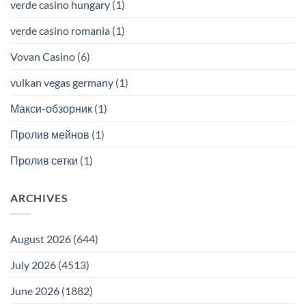
verde casino hungary
(1)
verde casino romania
(1)
Vovan Casino
(6)
vulkan vegas germany
(1)
Макси-обзорник
(1)
Пролив мейнов
(1)
Пролив сетки
(1)
ARCHIVES
August 2026
(644)
July 2026
(4513)
June 2026
(1882)